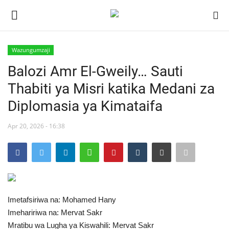
Wazungumzaji
Ingia
Kujiandikisha
Balozi Amr El-Gweily… Sauti
Thabiti ya Misri katika Medani za
Nyumba
Diplomasia ya Kimataifa
Jukwaa la Nasser la Kimataifa
Apr 20, 2026 - 16:38
Wasiliana
Onyesho la Majaribio
Misri
Imetafsiriwa na: Mohamed Hany
Imehaririwa na: Mervat Sakr
Timu yetu
Mratibu wa Lugha ya Kiswahili: Mervat Sakr