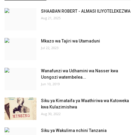
SHAABAN ROBERT - ALMASI ILIYOTELEKEZWA
Aug 21, 2025
Mkazo wa Tajiri wa Utamaduni
Jul 22, 2023
Wanafunzi wa Udhamini wa Nasser kwa
Uongozi watembelea...
Jun 10, 2019
Siku ya Kimataifa ya Waathiriwa wa Kutoweka
kwa Kulazimishwa
Aug 30, 2022
Siku ya Wakulima nchini Tanzania