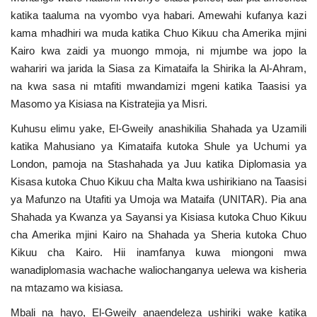
katika taaluma na vyombo vya habari. Amewahi kufanya kazi
kama mhadhiri wa muda katika Chuo Kikuu cha Amerika mjini
Kairo kwa zaidi ya muongo mmoja, ni mjumbe wa jopo la
wahariri wa jarida la Siasa za Kimataifa la Shirika la Al-Ahram,
na kwa sasa ni mtafiti mwandamizi mgeni katika Taasisi ya
Masomo ya Kisiasa na Kistratejia ya Misri.
Kuhusu elimu yake, El-Gweily anashikilia Shahada ya Uzamili
katika Mahusiano ya Kimataifa kutoka Shule ya Uchumi ya
London, pamoja na Stashahada ya Juu katika Diplomasia ya
Kisasa kutoka Chuo Kikuu cha Malta kwa ushirikiano na Taasisi
ya Mafunzo na Utafiti ya Umoja wa Mataifa (UNITAR). Pia ana
Shahada ya Kwanza ya Sayansi ya Kisiasa kutoka Chuo Kikuu
cha Amerika mjini Kairo na Shahada ya Sheria kutoka Chuo
Kikuu cha Kairo. Hii inamfanya kuwa miongoni mwa
wanadiplomasia wachache waliochanganya uelewa wa kisheria
na mtazamo wa kisiasa.
Mbali na hayo, El-Gweily anaendeleza ushiriki wake katika