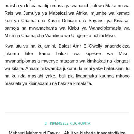
maisha ya kiraia na diplomasia ya wananchi, akiwa Makamu wa
Rais wa Jumuiya ya Mabalozi wa Afrika, mjumbe wa kamati
kuu ya Chama cha Kusini Duniani cha Sayansi ya Kisiasa,
pamoja na mwanachama wa Klabu ya Wanadiplomasia wa
Misri na Chama cha Wahitimu wa Uingereza nchini Misri.
Kwa utulivu na kujiamini, Balozi Amr El-Gweily anaendeleza
jukumu lake kama balozi wa kipekee wa Misri;
mwanadiplomasia mwenye mtazamo wa kimkakati na kiongozi
wa kitaifa. Anaamini kwamba jukumu la nchi yake halihusiani tu
na kulinda maslahi yake, bali pia linapanuka kuunga mkono
masuala ya kibinadamu na haki za kimataifa.
KIPENGELE KILICHOPITA
Mshauri Mahmoud Fawzy... Akili ya kisheria inayosindikiza