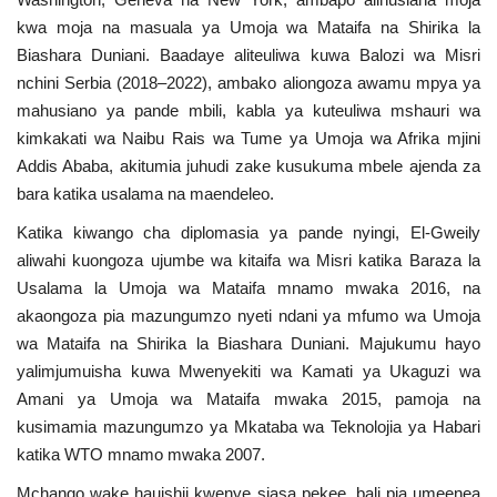
Nyaraka
kwa moja na masuala ya Umoja wa Mataifa na Shirika la
Biashara Duniani. Baadaye aliteuliwa kuwa Balozi wa Misri
Nafasi
nchini Serbia (2018–2022), ambako aliongoza awamu mpya ya
mahusiano ya pande mbili, kabla ya kuteuliwa mshauri wa
Washiriki
kimkakati wa Naibu Rais wa Tume ya Umoja wa Afrika mjini
Addis Ababa, akitumia juhudi zake kusukuma mbele ajenda za
Video
bara katika usalama na maendeleo.
Katika kiwango cha diplomasia ya pande nyingi, El-Gweily
Maonyesho
aliwahi kuongoza ujumbe wa kitaifa wa Misri katika Baraza la
Usalama la Umoja wa Mataifa mnamo mwaka 2016, na
Wadhamini
akaongoza pia mazungumzo nyeti ndani ya mfumo wa Umoja
wa Mataifa na Shirika la Biashara Duniani. Majukumu hayo
Language
yalimjumuisha kuwa Mwenyekiti wa Kamati ya Ukaguzi wa
Amani ya Umoja wa Mataifa mwaka 2015, pamoja na
English
Swahili
español
kusimamia mazungumzo ya Mkataba wa Teknolojia ya Habari
French
Arabic
katika WTO mnamo mwaka 2007.
Mchango wake hauishii kwenye siasa pekee, bali pia umeenea