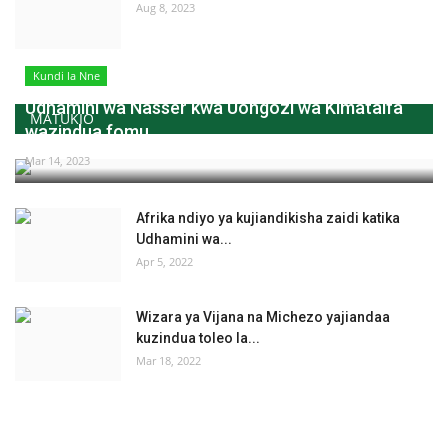
Aug 8, 2023
Kundi la Nne
Udhamini wa Nasser kwa Uongozi wa Kimataifa
MATUKIO
wazindua fomu...
Mar 14, 2023
Afrika ndiyo ya kujiandikisha zaidi katika
Udhamini wa...
Apr 5, 2022
Wizara ya Vijana na Michezo yajiandaa
kuzindua toleo la...
Mar 18, 2022