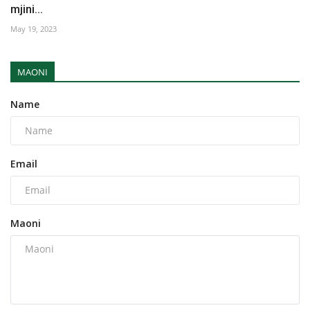
mjini...
May 19, 2023
MAONI
Name
Email
Maoni