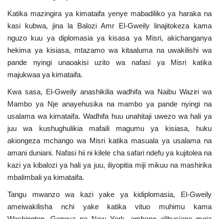
Katika mazingira ya kimataifa yenye mabadiliko ya haraka na
Urithi wa Nasser
kasi kubwa, jina la Balozi Amr El-Gweily linajitokeza kama
nguzo kuu ya diplomasia ya kisasa ya Misri, akichanganya
Habari
hekima ya kisiasa, mtazamo wa kitaaluma na uwakilishi wa
pande nyingi unaoakisi uzito wa nafasi ya Misri katika
Harakati ya Nasser kwa Vijana
majukwaa ya kimataifa.
Udhamini wa Nasser
Kwa sasa, El-Gweily anashikilia wadhifa wa Naibu Waziri wa
Mambo ya Nje anayehusika na mambo ya pande nyingi na
usalama wa kimataifa. Wadhifa huu unahitaji uwezo wa hali ya
Kanuni na Masharti ya Udhamini wa
Nasser
juu wa kushughulikia mafaili magumu ya kisiasa, huku
akiongeza mchango wa Misri katika masuala ya usalama na
amani duniani. Nafasi hii ni kilele cha safari ndefu ya kujitolea na
Nyaraka na Marejeleo
kazi ya kibalozi ya hali ya juu, iliyopitia miji mikuu na mashirika
mbalimbali ya kimataifa.
Waanzilishi
Tangu mwanzo wa kazi yake ya kidiplomasia, El-Gweily
Raia wa ulimwengu mzima
ameiwakilisha nchi yake katika vituo muhimu kama
Washington, Geneva na New York, ambapo alihusiana moja