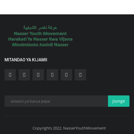
MITANDAO YA KIJAMII
jiunge
Copyrights 2022. NasserYouthMovement