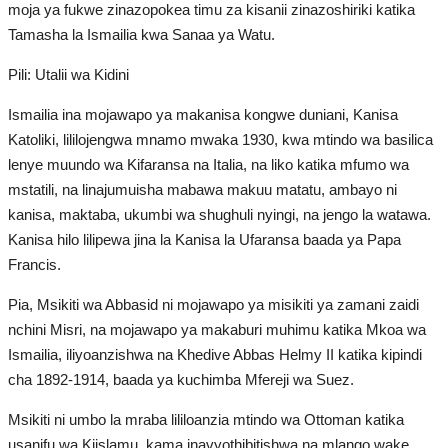
moja ya fukwe zinazopokea timu za kisanii zinazoshiriki katika
Tamasha la Ismailia kwa Sanaa ya Watu.
Umoja wa Bonde la Mto Nile .. Maoni
ya baadaye
Pili: Utalii wa Kidini
Fomu ya Uigaji wa Umoja wa Afrika
Ismailia ina mojawapo ya makanisa kongwe duniani, Kanisa
Katoliki, lililojengwa mnamo mwaka 1930, kwa mtindo wa basilica
lenye muundo wa Kifaransa na Italia, na liko katika mfumo wa
Shule ya kiafrika ya Majira ya Joto
2063
mstatili, na linajumuisha mabawa makuu matatu, ambayo ni
kanisa, maktaba, ukumbi wa shughuli nyingi, na jengo la watawa.
Kanisa hilo lilipewa jina la Kanisa la Ufaransa baada ya Papa
Mradi wa Mbegu
Francis.
Mpango wa Afromedia
Pia, Msikiti wa Abbasid ni mojawapo ya misikiti ya zamani zaidi
nchini Misri, na mojawapo ya makaburi muhimu katika Mkoa wa
Video
Ismailia, iliyoanzishwa na Khedive Abbas Helmy II katika kipindi
cha 1892-1914, baada ya kuchimba Mfereji wa Suez.
Maonyesho
Msikiti ni umbo la mraba lililoanzia mtindo wa Ottoman katika
Wadhamini
usanifu wa Kiislamu, kama inavyothibitishwa na mlango wake