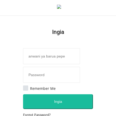
Ingia
Ingia
Kujiandikisha
Nyumba
Jukwaa la Nasser la Kimataifa
Wasiliana
Remember Me
Onyesho la Majaribio
Ingia
Misri
Forgot Password?