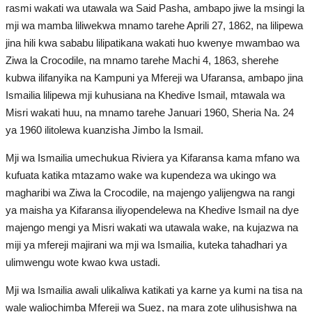
rasmi wakati wa utawala wa Said Pasha, ambapo jiwe la msingi la
mji wa mamba liliwekwa mnamo tarehe Aprili 27, 1862, na lilipewa
Udhamini wa Nasser
jina hili kwa sababu lilipatikana wakati huo kwenye mwambao wa
Ziwa la Crocodile, na mnamo tarehe Machi 4, 1863, sherehe
Kundi la Pili
kubwa ilifanyika na Kampuni ya Mfereji wa Ufaransa, ambapo jina
Ismailia lilipewa mji kuhusiana na Khedive Ismail, mtawala wa
Kundi la Tano
Misri wakati huu, na mnamo tarehe Januari 1960, Sheria Na. 24
ya 1960 ilitolewa kuanzisha Jimbo la Ismail.
Kundi la Kwanza
Mji wa Ismailia umechukua Riviera ya Kifaransa kama mfano wa
Kundi la Nne
kufuata katika mtazamo wake wa kupendeza wa ukingo wa
magharibi wa Ziwa la Crocodile, na majengo yalijengwa na rangi
ya maisha ya Kifaransa iliyopendelewa na Khedive Ismail na dye
Kundi la Tatu
majengo mengi ya Misri wakati wa utawala wake, na kujazwa na
miji ya mfereji majirani wa mji wa Ismailia, kuteka tahadhari ya
Wazungumzaji
ulimwengu wote kwao kwa ustadi.
Udhamini wa Nasser kwa Uongozi
Mji wa Ismailia awali ulikaliwa katikati ya karne ya kumi na tisa na
wale waliochimba Mfereji wa Suez, na mara zote ulihusishwa na