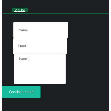
MAONI
Name
Email
Maoni
Wasilisha maoni