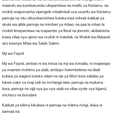
maarufu wa kumbukumbu uliopambwa na motifs za Kiislamu, na
msikiti unajumuisha vipengele mbalimbali vya usanifu wa Kiislamu
Taasisi ya Kiafrika
pamoja na vitu vilivyohamishwa kutoka kwa mihrab katikati ya
ukuta wa qibla pamoja na mimbari ya mbao, na paa la mbao la
Habari za Taasisi ya Kiafrika
msikiti limepambwa na mapambo ya floral na jiometri, akibainisha
kuwa vifaa vya ujenzi wa msikiti ni matofali, na Msikiti wa Abbasid
Language
uko kwenye Mtaa wa Salah Salem.
English
Swahili
español
Mji wa Fayed
French
Arabic
Mji wa Fayed, ambao ni wa mkoa na mji wa Ismailia, ni mojawapo
ya maeneo muhimu ya utalii, ambayo hutembelewa na idadi
kubwa ya wageni kutoka ndani na nje ya Misri kwa sababu ya
fukwe zake za maji safi na mchanga laini, pamoja na huduma
bora, pamoja na vijiji vya juu vya utalii na vifaa vyote vya kijamii,
michezo na burudani.
Katikati ya kilima kikubwa ni pamoja na milima mingi, ikiwa ni
pamoja na: