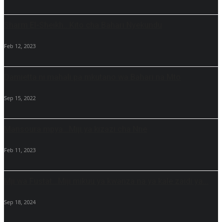
Sharm El-Sheikh.. Kito cha Bahari Nyekundu
Feb 12, 2023
Damietta ni mahali pa mkutano wa Bahari na Mto
Sep 15, 2022
Mansoura mpya...Miji ya kizazi cha Nne
Feb 11, 2023
Mji wa Fustat...Miji mikuu ya kwanza na ya kale zaidi ya...
Sep 18, 2024