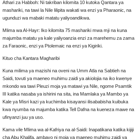
Athari za Habboh: Ni takriban kilomita 10 kutoka Qantara ya
mashariki, na tawi la Nile lilipita wakati wa enzi ya Pharaonic, na
ugunduzi wa mabaki matatu yaliyoandikwa.
Mlima wa Al-Hayr: Iko kilomita 75 mashariki mwa mji na kuna
majumba matatu ya kale yaliyoanzia enzi za marehemu za zama
za Faraonic, enzi ya Ptolemaic na enzi ya Kigiriki.
Kituo cha Kantara Magharibi
Kuna milima ya mazishi na oveni na Umm Atla na Sabtieh na
Saidi, tovuti ya maeneo muhimu zaidi ya akiolojia na iko kwenye
mkondo wa tawi Pleuzi moja ya matawi ya Nile, ngome Psamtik
III katika nasaba ya ishirini na sita, ina Mamlaka ya Mambo ya
Kale ya Misri kazi ya kuchimba kisayansi ilisababisha kuibuka
kwa nyumba na majumba katika Tell Dafna na kueneza mawe na
ufinyanzi juu ya uso.
Kama vile Mlima wa al-Kafriya na al-Saidi: Inapatikana katika kijiji
cha Abu Khalifa, ambayo ni moja ya maeneo muhimu zaidi ya