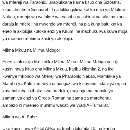
wa mfereji wa Faraonic, unaojulikana kama kituo cha Sizostris,
kituo chochote Senusret III na kilifunguliwa katika enzi ya Mfalme
Nakao, mmoja wa wafalme wa nasaba ya ishirini na sita, na kuna
daraja la mfereji na mwendo wa mfereji, na pia kuna bafu katika
eneo la akiolojia kutoka enzi ya Kirumi na inachukuliwa kuwa moja
ya maeneo muhimu zaidi ya akiolojia.
Mlima Mkuu na Mlima Mdogo:
Eneo la akiolojia liko katika Mlima Mkuu, Mlima Mdogo na kijiji
kusini mwa kituo cha Mlima Mkuu, karibu kilomita 2, na iko
kwenye mkondo wa Mfereji wa Pharaonic Nakao. Mamlaka ya
Mambo ya Kale imefanya uchunguzi wa kisayansi ndani yake, na
kusababisha kuibuka kwa maduka, majengo na mabaki ya
zamani ya enzi ya Greco-Roman na zama za marehemu,
ambazo ni maeneo muhimu wakati wa Wadi Al-Tumailat.
Mlima wa Al-Bahr:
Uko kusini mwa Al-Tal Al-Kabir, karibu kilomita 10, na karibu