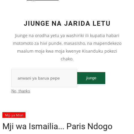
Mahusiano ya nchi mbili
JIUNGE NA JARIDA LETU
Mielekeo ya Nje ya Misri
Jiunge na orodha yetu ya washiriki ili kupatia habari
Taarifa kuu
motomoto za hivi punde, masasisho, na mapendekezo
maalum moja kwa moja kwenye Kisanduku pokezi
Utambulisho wa Kimisri
chako.
Watawala wa Misri
jiunge
Miji ya Misri
No, thanks
Maeneo ya kihistoria
Miji ya Misri
Dira ya 2030
Mji wa Ismailia... Paris Ndogo
Tovuti zinazohusiana