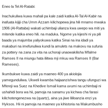
Eneo la Tel Al-Ratabi:
Inachukuliwa kuwa mahali pa kale zaidi katika Al-Tal Al-Kabir na
inafuata kijiji cha Umm Azzam kilichopewa jina hili mnamo mwaka
1906 (Al-Rattaba) wakati uchimbaji ulianza kwa uwepo wa miti ya
mitende katika eneo hili. na maduka. Ngome ya kijeshi ni ya pili
baada ya majumba yaliyokuwa katika Sinai na ina idadi ya
makaburi na imefunuliwa kundi la amulets na makovu na sufuria
za pottery na zana za vita na uchoraji unaowakilisha Mfalme
Ramses II na miungu hata iliitwa mji mkuu wa Ramses II (Bar
Rameses).
Ikumbukwe kuwa zaidi ya maeneo 400 ya akiolojia
yamegunduliwa. Ukweli kwamba haijaanzishwa tangu ufunguzi wa
Mfereji wa Suez na Khedive Ismail kama uvumi na uchimbaji ni
ushahidi bora wa hii, pamoja na sanamu ya kichwa cha farasi
kilichotengenezwa na (quartz), aina ya jiwe lililoanzia enzi ya
Hyksos. Hii ni pamoja na maeneo ya kihistoria na Makumbusho