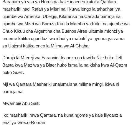
Barabara ya vita ya Horus ya kale: inaenea kutoka Qantara
mashariki hadi Rafah ya Misri na ilikuwa lengo la tahadhari ya
ujumbe wa Amerika, Ubelgiji, Kifaransa na Canada pamoja na
ujumbe wa Misri wa Baraza Kuu la Mambo ya Kale, na ujumbe wa
Chuo Kikuu cha Argentina cha Buenos Aires ulitumia mionzi ya
umeme katika ugunduzi wa idadi ya mabaki ya nyuma ya zama
za Uajemi katika eneo la Mlima wa Al-Ghaba.
Daraja la Mfereji wa Faraonic: Inaanza na tawi la Nile huko Tell
Basta kwa Maziwa ya Bitter huko Ismailia na kisha kwa Al-Qazm
huko Suez.
Mji wa Qantara Mashariki unajumuisha milima mingi, ikiwa ni
pamoja na:
Mwambie Abu Saifi:
Iko mashariki mwa Qantara, na kuna ngome ya kale iliyoanzia
enzi ya Greco-Roman