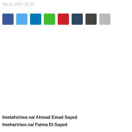
Nov 9, 2023 - 22:35
Timu yetu
Mwanzilishi
Waratibu wa kikanda
Waratibu wa kitaifa
Urithi wa Nasser
Maonesho
Makala kuhusu Gamal
Imetafsiriwa na/ Ahmad Emad Sayed
Dondoo
Imehaririwa na/ Fatma El-Sayed