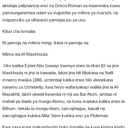
akiolojia yaliyoanzia enzi za Greco-Roman na inaaminika kuwa
yameunganishwa ndani ya majumba ya milima ya mazishi, na
mapumziko ya ufinyanzi yamejaa juu ya uso.
Kituo cha Ismailia
Ni pamoja na milima mingi, ikiwa ni pamoja na:
Mlima wa Al-Maskhouta:
Uko katika Ezbet Abu Suwayr kwenye eneo la ekari 82 na jina
Maskhouta ni jina la kawaida, lakini jina hili lilitokana na Nafil
mnamo mwaka 1886, uchimbaji katika eneo hilo ulionekana
sanamu za Ushebetty, kwa hivyo wafanyakazi waliita jina la Al-
Masakhit, lakini ukweli kwamba ni mji wa Bar Atom, ambao ni
mahali pa ibada ya mungu Atomu, na kuna maduka katika eneo la
Bithum, hekalu la mungu Atom, sarcophagus, basalt na
sarcophagus kutoka Alba Stern kutoka enzi ya Ptolemaic.
Kwa sasa kuna makumbusho huko Ismailia na kuna kisima kirefu