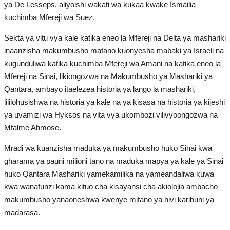
ya De Lesseps, aliyoishi wakati wa kukaa kwake Ismailia
kuchimba Mfereji wa Suez.
Sekta ya vitu vya kale katika eneo la Mfereji na Delta ya mashariki
inaanzisha makumbusho matano kuonyesha mabaki ya Israeli na
kugunduliwa katika kuchimba Mfereji wa Amani na katika eneo la
Mfereji na Sinai, likiongozwa na Makumbusho ya Mashariki ya
Qantara, ambayo itaelezea historia ya lango la mashariki,
lililohusishwa na historia ya kale na ya kisasa na historia ya kijeshi
ya uvamizi wa Hyksos na vita vya ukombozi vilivyoongozwa na
Mfalme Ahmose.
Mradi wa kuanzisha maduka ya makumbusho huko Sinai kwa
gharama ya pauni milioni tano na maduka mapya ya kale ya Sinai
huko Qantara Mashariki yamekamilika na yameandaliwa kuwa
kwa wanafunzi kama kituo cha kisayansi cha akiolojia ambacho
makumbusho yanaoneshwa kwenye mifano ya hivi karibuni ya
madarasa.