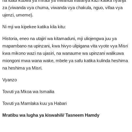
na idadi kubwa ya miradi ya viwanda inafanya kazi katika nyanja
za (viwanda vya chuma, viwanda vya chakula, nguo, vifaa vya
ujenzi, umeme).
Ni mji wa kipekee katika kila kitu:
Historia, eneo na utajiri wa kitamaduni, mji uliojengwa juu ya
mapambano na upinzani, kwa hivyo ulipigana vita vyote vya Misri
kwa mikono wazi na ujasiri, na wanaume wa upinzani walikuwa
miongoni mwa wana wake, mbele ya safu katika kulinda heshima
na heshima ya Misri.
Vyanzo
Tovuti ya Mkoa wa Ismailia
Tovuti ya Mamlaka kuu ya Habari
Mratibu wa lugha ya kiswahili/ Tasneem Hamdy