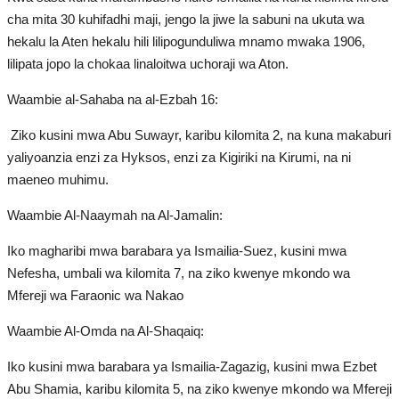
cha mita 30 kuhifadhi maji, jengo la jiwe la sabuni na ukuta wa
hekalu la Aten hekalu hili lilipogunduliwa mnamo mwaka 1906,
lilipata jopo la chokaa linaloitwa uchoraji wa Aton.
Waambie al-Sahaba na al-Ezbah 16:
Ziko kusini mwa Abu Suwayr, karibu kilomita 2, na kuna makaburi
yaliyoanzia enzi za Hyksos, enzi za Kigiriki na Kirumi, na ni
maeneo muhimu.
Waambie Al-Naaymah na Al-Jamalin:
Iko magharibi mwa barabara ya Ismailia-Suez, kusini mwa
Nefesha, umbali wa kilomita 7, na ziko kwenye mkondo wa
Mfereji wa Faraonic wa Nakao
Waambie Al-Omda na Al-Shaqaiq:
Iko kusini mwa barabara ya Ismailia-Zagazig, kusini mwa Ezbet
Abu Shamia, karibu kilomita 5, na ziko kwenye mkondo wa Mfereji