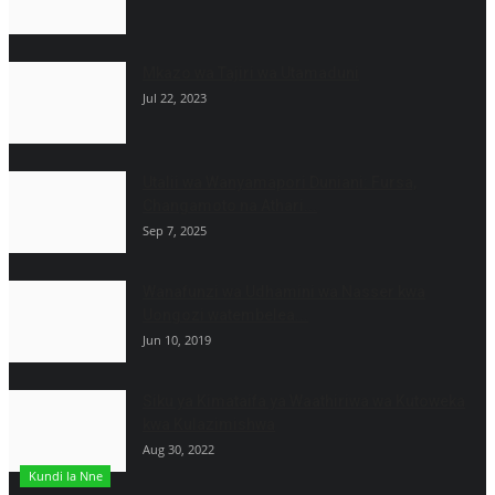
Mkazo wa Tajiri wa Utamaduni
Jul 22, 2023
Utalii wa Wanyamapori Duniani: Fursa,
Changamoto na Athari...
Sep 7, 2025
Wanafunzi wa Udhamini wa Nasser kwa
Uongozi watembelea...
Jun 10, 2019
Siku ya Kimataifa ya Waathiriwa wa Kutoweka
kwa Kulazimishwa
Aug 30, 2022
Kundi la Nne