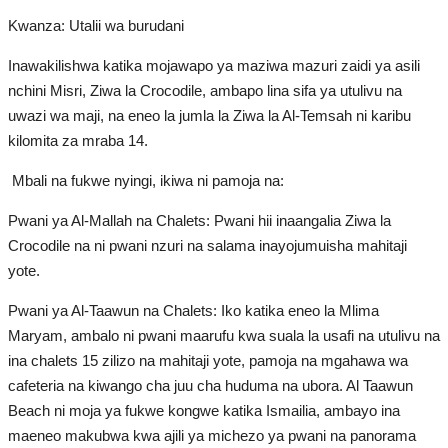
Wachunguzi
Kwanza: Utalii wa burudani
Inawakilishwa katika mojawapo ya maziwa mazuri zaidi ya asili
Raia wa ulimwengu mzima
nchini Misri, Ziwa la Crocodile, ambapo lina sifa ya utulivu na
uwazi wa maji, na eneo la jumla la Ziwa la Al-Temsah ni karibu
Miji ya Palestina
kilomita za mraba 14.
Mbali na fukwe nyingi, ikiwa ni pamoja na:
Siku za Dunia
Pwani ya Al-Mallah na Chalets: Pwani hii inaangalia Ziwa la
Masuala ya kibinadamu
Crocodile na ni pwani nzuri na salama inayojumuisha mahitaji
yote.
Vipindi vya Raia wa Ulimwengu
mzima
Pwani ya Al-Taawun na Chalets: Iko katika eneo la Mlima
Maryam, ambalo ni pwani maarufu kwa suala la usafi na utulivu na
ina chalets 15 zilizo na mahitaji yote, pamoja na mgahawa wa
Makala na Maoni
cafeteria na kiwango cha juu cha huduma na ubora. Al Taawun
Beach ni moja ya fukwe kongwe katika Ismailia, ambayo ina
Nyaraka
maeneo makubwa kwa ajili ya michezo ya pwani na panorama