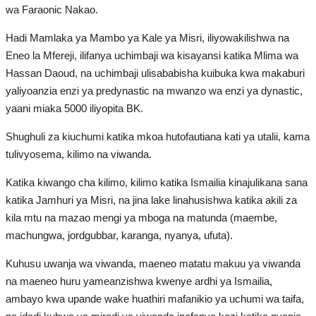
wa Faraonic Nakao.
Hadi Mamlaka ya Mambo ya Kale ya Misri, iliyowakilishwa na
Eneo la Mfereji, ilifanya uchimbaji wa kisayansi katika Mlima wa
Hassan Daoud, na uchimbaji ulisababisha kuibuka kwa makaburi
yaliyoanzia enzi ya predynastic na mwanzo wa enzi ya dynastic,
yaani miaka 5000 iliyopita BK.
Shughuli za kiuchumi katika mkoa hutofautiana kati ya utalii, kama
tulivyosema, kilimo na viwanda.
Katika kiwango cha kilimo, kilimo katika Ismailia kinajulikana sana
katika Jamhuri ya Misri, na jina lake linahusishwa katika akili za
kila mtu na mazao mengi ya mboga na matunda (maembe,
machungwa, jordgubbar, karanga, nyanya, ufuta).
Kuhusu uwanja wa viwanda, maeneo matatu makuu ya viwanda
na maeneo huru yameanzishwa kwenye ardhi ya Ismailia,
ambayo kwa upande wake huathiri mafanikio ya uchumi wa taifa,