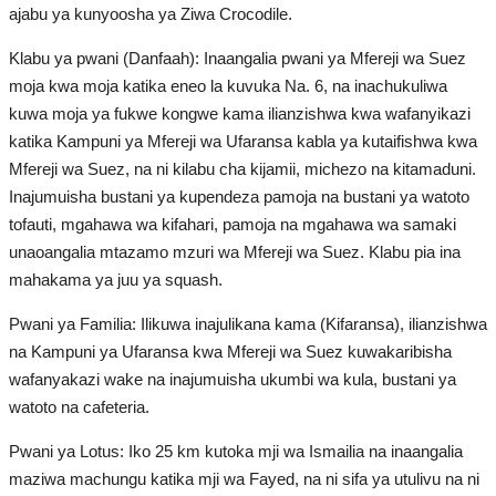
ajabu ya kunyoosha ya Ziwa Crocodile.
Uteuzi wa wasomaji
Klabu ya pwani (Danfaah): Inaangalia pwani ya Mfereji wa Suez
Nyaraka nadra
moja kwa moja katika eneo la kuvuka Na. 6, na inachukuliwa
kuwa moja ya fukwe kongwe kama ilianzishwa kwa wafanyikazi
Nyaraka za Umoja wa Afrika
katika Kampuni ya Mfereji wa Ufaransa kabla ya kutaifishwa kwa
Mfereji wa Suez, na ni kilabu cha kijamii, michezo na kitamaduni.
Kutoka Maktaba yetu
Inajumuisha bustani ya kupendeza pamoja na bustani ya watoto
tofauti, mgahawa wa kifahari, pamoja na mgahawa wa samaki
Nyaraka za Umoja wa Mataifa
unaoangalia mtazamo mzuri wa Mfereji wa Suez. Klabu pia ina
mahakama ya juu ya squash.
Nafasi
Pwani ya Familia: Ilikuwa inajulikana kama (Kifaransa), ilianzishwa
na Kampuni ya Ufaransa kwa Mfereji wa Suez kuwakaribisha
Washiriki
wafanyakazi wake na inajumuisha ukumbi wa kula, bustani ya
watoto na cafeteria.
Baraza la mashauriano la Vijana kwa
Pwani ya Lotus: Iko 25 km kutoka mji wa Ismailia na inaangalia
Mkataba wa Biashara huria ya Afrika-
maziwa machungu katika mji wa Fayed, na ni sifa ya utulivu na ni
Misri