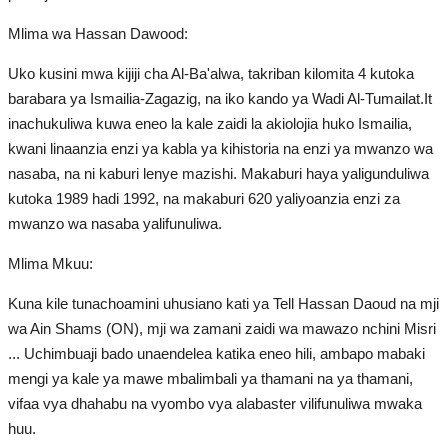
Mlima wa Hassan Dawood:
Uko kusini mwa kijiji cha Al-Ba'alwa, takriban kilomita 4 kutoka
barabara ya Ismailia-Zagazig, na iko kando ya Wadi Al-Tumailat.It
inachukuliwa kuwa eneo la kale zaidi la akiolojia huko Ismailia,
kwani linaanzia enzi ya kabla ya kihistoria na enzi ya mwanzo wa
nasaba, na ni kaburi lenye mazishi. Makaburi haya yaligunduliwa
kutoka 1989 hadi 1992, na makaburi 620 yaliyoanzia enzi za
mwanzo wa nasaba yalifunuliwa.
Mlima Mkuu:
Kuna kile tunachoamini uhusiano kati ya Tell Hassan Daoud na mji
wa Ain Shams (ON), mji wa zamani zaidi wa mawazo nchini Misri
... Uchimbuaji bado unaendelea katika eneo hili, ambapo mabaki
mengi ya kale ya mawe mbalimbali ya thamani na ya thamani,
vifaa vya dhahabu na vyombo vya alabaster vilifunuliwa mwaka
huu.