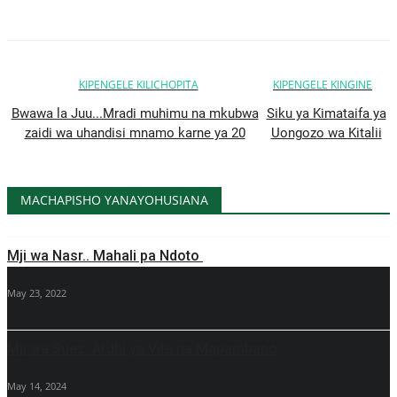
KIPENGELE KILICHOPITA
KIPENGELE KINGINE
Bwawa la Juu...Mradi muhimu na mkubwa
Siku ya Kimataifa ya
zaidi wa uhandisi mnamo karne ya 20
Uongozo wa Kitalii
MACHAPISHO YANAYOHUSIANA
Mji wa Nasr.. Mahali pa Ndoto
May 23, 2022
Mji wa Suez..Ardhi ya Vita na Mapambano
May 14, 2024