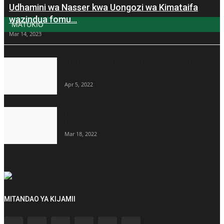
Udhamini wa Nasser kwa Uongozi wa Kimataifa
wazindua fomu...
MATUKIO
Mar 14, 2023
Afrika ndiyo ya kujiandikisha zaidi katika
Udhamini wa...
Apr 5, 2022
Wizara ya Vijana na Michezo yajiandaa
kuzindua toleo la...
Mar 18, 2022
MITANDAO YA KIJAMII