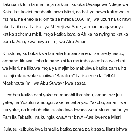
Takriban kilomita mia moja na kumi kutoka Uwanja wa Ndege wa
Makumbusho ya Gamal Abdel
Kairo kaskazini mashariki mwa Misri, na hali ya hewa kali mwaka
Nasser
mzima, na eneo la kilomita za mraba 5066, mji wa uzuri na uchawi
uko karibu na katikati ya Mfereji wa Suez, ambao unagawanya
Ziara za Nje
katika sehemu mbili, moja katika bara la Afrika na nyingine katika
bara la Asia, kwa hivyo ni mji wa Afro-Asian.
Jamii ya Nasser
Kihistoria, kuibuka kwa Ismailia kunaanzia enzi za predynastic,
Habari
ambapo ilikuwa jimbo la nane katika majimbo ya mkoa wa chini
wa Misri, na ilikuwa moja ya majimbo makubwa katika zama hizi
Harakati ya Nasser kwa Vijana
na mji mkuu wake unaitwa "Baratom" katika eneo la Tell Al-
Maskhouta (mji wa Abu Suwayr kwa sasa).
Habari za wanachama
Ilitembea katika nchi yake na manabii Ibrahimu, amani iwe juu
yake, na Yusufu na ndugu zake na baba yao Yakobo, amani iwe
Kuhusu Harakati
juu yake, na kushuhudia kutoka kwa bwana wetu Musa, safari ya
Familia Takatifu, na kuingia kwa Amr bin Al-Aas kwenda Misri.
Kanuni na Masharti ya Udhamini wa
Kuhusu kuibuka kwa Ismailia katika zama za kisasa, ilianzishwa
Nasser