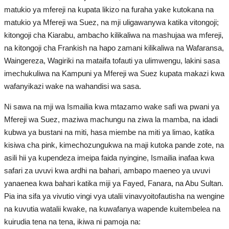
Washiriki wa Udhamini wa Nasser
matukio ya mfereji na kupata likizo na furaha yake kutokana na
kwa Uongozi
matukio ya Mfereji wa Suez, na mji uligawanywa katika vitongoji;
kitongoji cha Kiarabu, ambacho kilikaliwa na mashujaa wa mfereji,
Vigezo vya Uteuzi
na kitongoji cha Frankish na hapo zamani kilikaliwa na Wafaransa,
Waingereza, Wagiriki na mataifa tofauti ya ulimwengu, lakini sasa
Kanuni na Masharti
imechukuliwa na Kampuni ya Mfereji wa Suez kupata makazi kwa
wafanyikazi wake na wahandisi wa sasa.
Nyaraka na Marejeleo
Ni sawa na mji wa Ismailia kwa mtazamo wake safi wa pwani ya
Mfereji wa Suez, maziwa machungu na ziwa la mamba, na idadi
Waanzilishi
kubwa ya bustani na miti, hasa miembe na miti ya limao, katika
kisiwa cha pink, kimechozungukwa na maji kutoka pande zote, na
Waanzilishi wa Umoja wa Afrika
asili hii ya kupendeza imeipa faida nyingine, Ismailia inafaa kwa
safari za uvuvi kwa ardhi na bahari, ambapo maeneo ya uvuvi
Waanzilishi wa Taasisi maarufu zaidi
yanaenea kwa bahari katika miji ya Fayed, Fanara, na Abu Sultan.
ya NAM
Pia ina sifa ya vivutio vingi vya utalii vinavyoitofautisha na wengine
na kuvutia watalii kwake, na kuwafanya wapende kuitembelea na
Viongozi
kuirudia tena na tena, ikiwa ni pamoja na: