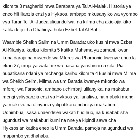
kilomita 3 magharibi mwa Barabara ya Tal Al-Malak. Historia ya
eneo hili ilianzia enzi ya Hyksos, ambapo mkusanyiko wa vyombo
vya Tarar Tell Al-Judea uligunduliwa, na kilima cha akiolojia kiko
katika kijiji cha Dhahiriya huko Ezbet Tal Al-Bahr.
Waambie Sheikh Salim na Umm Barada: uko kusini mwa Ezbet
Al-Kilaniya, karibu kilomita 5 katika Mahsma ya zamani, kwani
kuna daraja na mwendo wa Mfereji wa Pharaonic kwenye eneo la
ekari 27, moja ya wafalme wa nasaba ya ishirini na sita. Pia
hupatikana ndani ya mchanga karibu kilomita 4 kusini mwa Mlima
wa Sheikh Selim, Mlima wa um Barada kwenye mkondo wa
mfereji wa Faraonic, ambapo uchimbaji ulifanyika, na makaburi
mengi yaliyoanzia enzi ya Hyksos yalifunuliwa, na mabaki mengi
ya makovu na ufinyanzi yalipatikana ndani ya makaburi.
Uchimbuaji sasa unaendelea wakati huo huo, na kusababisha
ugunduzi wa makaburi kumi na nne ya kipindi sawa cha
Hyksosian katika eneo la Umm Barada, pamoja na ugunduzi wa
mapambo ya dhahabu.