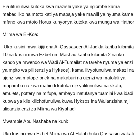
Pia ilifunuliwa kutoka kwa mazishi yake ya ng'ombe kama
mabadiliko na mtoto kati ya mapaja yake mawili ya nyuma kama
mfano kwa mtoto Horus kunyonya kutoka kwa mungu wa Hathor
Mlima wa El-Koa:
Uko kusini mwa kijiji cha Al-Qassaseen Al-Jadida karibu kilomita
10 na kusini mwa Ezbet um Mashaq karibu kilomita 2 na iko
kando ya mwendo wa Wadi Al-Tumailat na tarehe nyuma ya enzi
ya mpito wa pili (enzi ya Hyksos), kama ilivyofunuliwa makazi na
ujenzi wa matope-brick na makaburi na ujenzi wa matofali ya
mapambo na kwa mahindi kutoka nje yalifunuliwa na skafu,
amulets, pottery na mifupa, ambayo inatufanya tuamini kwa idadi
kubwa ya kile kilichofunuliwa kuwa Hyksos ina Walianzisha mji
ulioanzia enzi za Mlima wa Kiyahudi.
Mwambie Abu Nashaba na kuni:
Uko kusini mwa Ezbet Mlima wa Al-Hatab huko Qassasin wakati