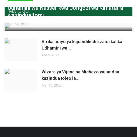
Udhamini wa Nasser kwa Uongozi wa Kimataifa
MATUKIO
wazindua fomu...
Mar 14, 2023
Afrika ndiyo ya kujiandikisha zaidi katika
Udhamini wa...
Apr 5, 2022
Wizara ya Vijana na Michezo yajiandaa
kuzindua toleo la...
Mar 18, 2022