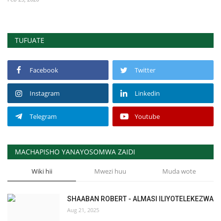
TUFUATE
Facebook
Twitter
Instagram
Linkedin
Telegram
Youtube
MACHAPISHO YANAYOSOMWA ZAIDI
Wiki hii
Mwezi huu
Muda wote
SHAABAN ROBERT - ALMASI ILIYOTELEKEZWA
Aug 21, 2025