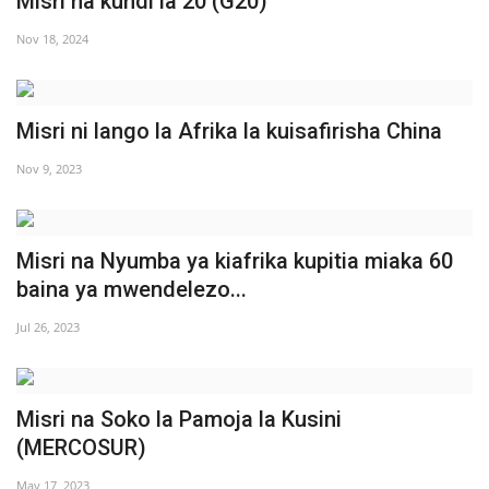
Misri na kundi la 20 (G20)
Urithi wa Nasser
Nov 18, 2024
Habari
Misri ni lango la Afrika la kuisafirisha China
Harakati ya Nasser kwa Vijana
Nov 9, 2023
Kanuni na Masharti ya Udhamini wa
Nasser
Misri na Nyumba ya kiafrika kupitia miaka 60
Udhamini wa Nasser
baina ya mwendelezo...
Jul 26, 2023
Nyaraka na Marejeleo
Waanzilishi
Misri na Soko la Pamoja la Kusini
(MERCOSUR)
Raia wa ulimwengu mzima
May 17, 2023