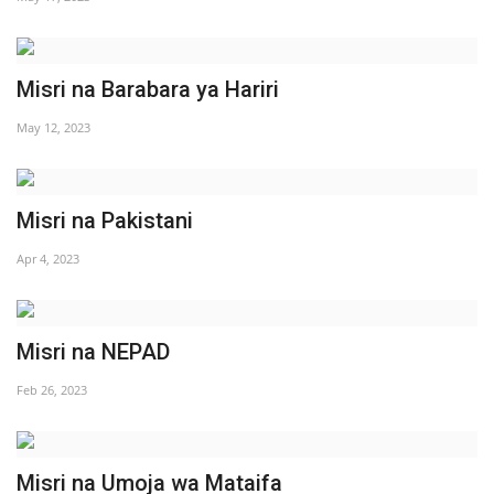
Nyaraka
Nafasi
Misri na Barabara ya Hariri
May 12, 2023
Washiriki
Video
Misri na Pakistani
Maonyesho
Apr 4, 2023
Wadhamini
Misri na NEPAD
Language
Feb 26, 2023
English
Swahili
español
French
Arabic
Misri na Umoja wa Mataifa