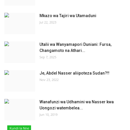
Mkazo wa Tajiri wa Utamaduni
Jul 22, 2023
Utalii wa Wanyamapori Duniani: Fursa,
Changamoto na Athari...
Sep 7, 2025
Je, Abdel Nasser aliipoteza Sudan?!!
Nov 23, 2022
Wanafunzi wa Udhamini wa Nasser kwa
Uongozi watembelea...
Jun 10, 2019
Kundi la Nne