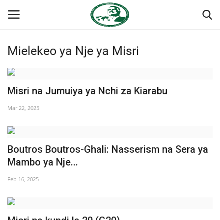
Mielekeo ya Nje ya Misri
Ingia
Kujiandikisha
Nyumba
Misri na Jumuiya ya Nchi za Kiarabu
Mar 22, 2025
Jukwaa la Nasser la Kimataifa
Wasiliana
Boutros Boutros-Ghali: Nasserism na Sera ya
Mambo ya Nje...
Onyesho la Majaribio
Feb 16, 2025
Misri
Timu yetu