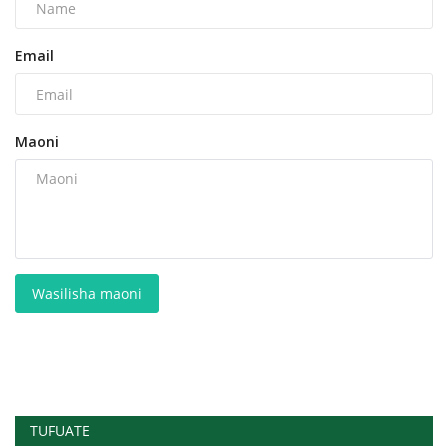
Email
Maoni
Wasilisha maoni
TUFUATE