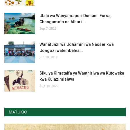
Utalii wa Wanyamapori Duniani: Fursa,
Changamoto na Athari...
Sep 7, 2025
Wanafunzi wa Udhamini wa Nasser kwa
Uongozi watembelea...
Jun 10, 2019
Siku ya Kimataifa ya Waathiriwa wa Kutoweka
kwa Kulazimishwa
Aug 30, 2022
MATUKIO