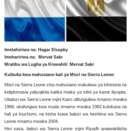
Urithi wa Nasser
Habari
Harakati ya Nasser kwa Vijana
Imetafsiriwa na: Hagar Elsopky
Udhamini wa Nasser
Imehaririwa na: Mervat Sakr
Mratibu wa Lugha ya Kiswahili: Mervat Sakr
Kanuni na Masharti ya Udhamini wa
Kuibuka kwa mahusiano kati ya Misri na Sierra Leone:
Nasser
Misri na Sierra Leone zina mahusiano makubwa ya kihistoria na
Nyaraka na Marejeleo
kidiplomasia yaliyojikita katika miaka ya sitini ya karne iliyopita.
Ubalozi wa Sierra Leone mjini Kairo ulifunguliwa mnamo mwaka
Waanzilishi
1968, ukafungwa kwa muda mnamo mwaka 1983 kutokana na
hali ya kiuchumi, na kisha kuwa balozi wa heshima wa Sierra
Leone mnamo mwaka 2004.
Raia wa ulimwengu mzima
Hivi sasa, balozi wa Sierra Leone mjini Riyadh anaiwakilisha