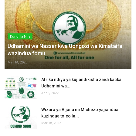
Kundi la Nne
Udhamini wa Nasser kwa Uongozi wa Kimataifa
wazindua fomu...
Mar 14, 2023
Afrika ndiyo ya kujiandikisha zaidi katika
Udhamini wa...
Apr 5, 2022
Wizara ya Vijana na Michezo yajiandaa
kuzindua toleo la...
Mar 18, 2022