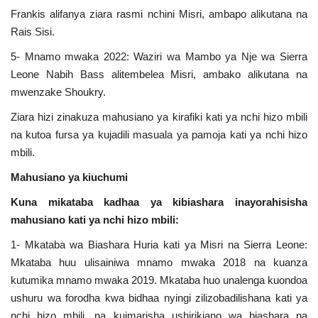
Frankis alifanya ziara rasmi nchini Misri, ambapo alikutana na
Rais Sisi.
5- Mnamo mwaka 2022: Waziri wa Mambo ya Nje wa Sierra
Leone Nabih Bass alitembelea Misri, ambako alikutana na
mwenzake Shoukry.
Ziara hizi zinakuza mahusiano ya kirafiki kati ya nchi hizo mbili
na kutoa fursa ya kujadili masuala ya pamoja kati ya nchi hizo
mbili.
Mahusiano ya kiuchumi
Kuna mikataba kadhaa ya kibiashara inayorahisisha
mahusiano kati ya nchi hizo mbili:
1- Mkataba wa Biashara Huria kati ya Misri na Sierra Leone:
Mkataba huu ulisainiwa mnamo mwaka 2018 na kuanza
kutumika mnamo mwaka 2019. Mkataba huo unalenga kuondoa
ushuru wa forodha kwa bidhaa nyingi zilizobadilishana kati ya
nchi hizo mbili, na kuimarisha ushirikiano wa biashara na