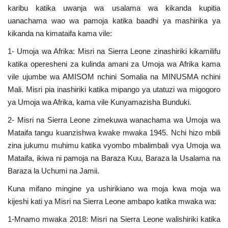
karibu katika uwanja wa usalama wa kikanda kupitia
uanachama wao wa pamoja katika baadhi ya mashirika ya
kikanda na kimataifa kama vile:
1- Umoja wa Afrika: Misri na Sierra Leone zinashiriki kikamilifu
katika operesheni za kulinda amani za Umoja wa Afrika kama
vile ujumbe wa AMISOM nchini Somalia na MINUSMA nchini
Mali. Misri pia inashiriki katika mipango ya utatuzi wa migogoro
ya Umoja wa Afrika, kama vile Kunyamazisha Bunduki.
2- Misri na Sierra Leone zimekuwa wanachama wa Umoja wa
Mataifa tangu kuanzishwa kwake mwaka 1945. Nchi hizo mbili
zina jukumu muhimu katika vyombo mbalimbali vya Umoja wa
Mataifa, ikiwa ni pamoja na Baraza Kuu, Baraza la Usalama na
Baraza la Uchumi na Jamii.
Kuna mifano mingine ya ushirikiano wa moja kwa moja wa
kijeshi kati ya Misri na Sierra Leone ambapo katika mwaka wa:
1-Mnamo mwaka 2018: Misri na Sierra Leone walishiriki katika