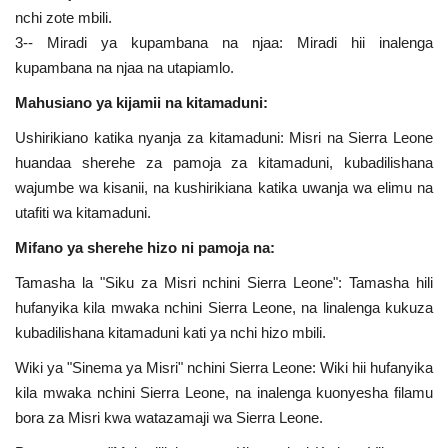
nchi zote mbili.
3-- Miradi ya kupambana na njaa: Miradi hii inalenga
kupambana na njaa na utapiamlo.
Mahusiano ya kijamii na kitamaduni:
Ushirikiano katika nyanja za kitamaduni: Misri na Sierra Leone
huandaa sherehe za pamoja za kitamaduni, kubadilishana
wajumbe wa kisanii, na kushirikiana katika uwanja wa elimu na
utafiti wa kitamaduni.
Mifano ya sherehe hizo ni pamoja na:
Tamasha la "Siku za Misri nchini Sierra Leone": Tamasha hili
hufanyika kila mwaka nchini Sierra Leone, na linalenga kukuza
kubadilishana kitamaduni kati ya nchi hizo mbili.
Wiki ya "Sinema ya Misri" nchini Sierra Leone: Wiki hii hufanyika
kila mwaka nchini Sierra Leone, na inalenga kuonyesha filamu
bora za Misri kwa watazamaji wa Sierra Leone.