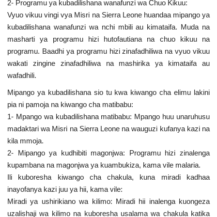
2- Programu ya kubadilishana wanafunzi wa Chuo Kikuu:
Vyuo vikuu vingi vya Misri na Sierra Leone huandaa mipango ya
kubadilishana wanafunzi wa nchi mbili au kimataifa. Muda na
masharti ya programu hizi hutofautiana na chuo kikuu na
programu. Baadhi ya programu hizi zinafadhiliwa na vyuo vikuu
wakati zingine zinafadhiliwa na mashirika ya kimataifa au
wafadhili.
Mipango ya kubadilishana sio tu kwa kiwango cha elimu lakini
pia ni pamoja na kiwango cha matibabu:
1- Mpango wa kubadilishana matibabu: Mpango huu unaruhusu
madaktari wa Misri na Sierra Leone na wauguzi kufanya kazi na
kila mmoja.
2- Mipango ya kudhibiti magonjwa: Programu hizi zinalenga
kupambana na magonjwa ya kuambukiza, kama vile malaria.
Ili kuboresha kiwango cha chakula, kuna miradi kadhaa
inayofanya kazi juu ya hii, kama vile:
Miradi ya ushirikiano wa kilimo: Miradi hii inalenga kuongeza
uzalishaji wa kilimo na kuboresha usalama wa chakula katika