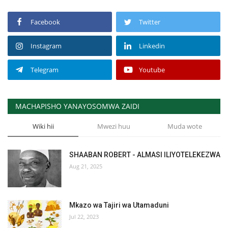
Facebook
Twitter
Instagram
Linkedin
Telegram
Youtube
MACHAPISHO YANAYOSOMWA ZAIDI
Wiki hii
Mwezi huu
Muda wote
SHAABAN ROBERT - ALMASI ILIYOTELEKEZWA
Aug 21, 2025
Mkazo wa Tajiri wa Utamaduni
Jul 22, 2023