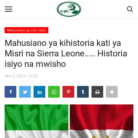
Mahusiano ya nchi mbili
Ingia
Kujiandikisha
Mahusiano ya kihistoria kati ya
Misri na Sierra Leone..... Historia
Nyumba
isiyo na mwisho
Jukwaa la Nasser la Kimataifa
Mar 5, 2025 - 11:37
Wasiliana
Onyesho la Majaribio
Misri
Timu yetu