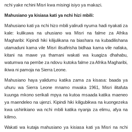
nchi yake nchini Misri kwa misingi isiyo ya makazi.
Nyaraka
Mahusiano ya kisiasa kati ya nchi hizi mbili:
Nafasi
Mahusiano kati ya nchi hizo mbili yalirudi nyuma hadi nyakati za
kale: kulikuwa na uhusiano wa Misri na falme za Afrika
Washiriki
Magharibi: Kipindi hiki kilijulikana na biashara na kubadilishana
utamaduni kama vile Misri ilisafirisha bidhaa kama vile nafaka,
Video
kitani na mawe ya thamani wakati wa kuagiza dhahabu,
watumwa na pembe za ndovu kutoka falme za Afrika Magharibi,
Maonyesho
ikiwa ni pamoja na Sierra Leone.
Mahusiano haya yalidumu katika zama za kisasa: baada ya
Wadhamini
uhuru wa Sierra Leone mnamo mwaka 1961, Misri ilitafuta
kuunga mkono serikali mpya na kutoa msaada katika maeneo
Language
ya maendeleo na ujenzi. Kipindi hiki kiligubikwa na kuongezeka
English
Swahili
español
kwa ushirikiano wa nchi mbili katika nyanja za elimu, afya na
kilimo.
French
Arabic
Wakati wa kutaja mahusiano ya kisiasa kati ya Misri na nchi