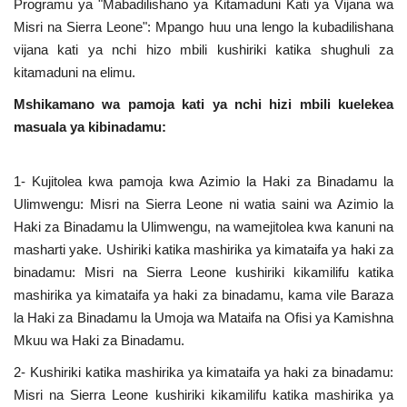
Programu ya "Mabadilishano ya Kitamaduni Kati ya Vijana wa
Misri na Sierra Leone": Mpango huu una lengo la kubadilishana
vijana kati ya nchi hizo mbili kushiriki katika shughuli za
kitamaduni na elimu.
Mshikamano wa pamoja kati ya nchi hizi mbili kuelekea
masuala ya kibinadamu:
1- Kujitolea kwa pamoja kwa Azimio la Haki za Binadamu la
Ulimwengu: Misri na Sierra Leone ni watia saini wa Azimio la
Haki za Binadamu la Ulimwengu, na wamejitolea kwa kanuni na
masharti yake. Ushiriki katika mashirika ya kimataifa ya haki za
binadamu: Misri na Sierra Leone kushiriki kikamilifu katika
mashirika ya kimataifa ya haki za binadamu, kama vile Baraza
la Haki za Binadamu la Umoja wa Mataifa na Ofisi ya Kamishna
Mkuu wa Haki za Binadamu.
2- Kushiriki katika mashirika ya kimataifa ya haki za binadamu:
Misri na Sierra Leone kushiriki kikamilifu katika mashirika ya