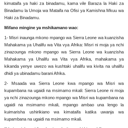
kimataifa ya haki za binadamu, kama vile Baraza la Haki za
Binadamu la Umoja wa Mataifa na Ofisi ya Kamishna Mkuu wa
Haki za Binadamu.
Mifano mingine ya mshikamano wao:
1- Misri inaunga mkono mpango wa Sierra Leone wa kuanzisha
Mahakama ya Uhalifu wa Vita vya Afrika: Misri ni moja ya nchi
zinazounga mkono mpango wa Sierra Leone wa kuanzisha
Mahakama ya Uhalifu wa Vita vya Afrika, mahakama ya
kikanda yenye uwezo wa kushtaki uhalifu wa kivita na uhalifu
dhidi ya ubinadamu barani Afrika.
2- Msaada wa Sierra Leone kwa mpango wa Misri wa
kupambana na ugaidi na msimamo mkali: Sierra Leone ni moja
ya nchi zinazounga mkono mpango wa Misri wa kupambana na
ugaidi na msimamo mkali, mpango ambao una lengo la
kuimarisha ushirikiano wa kimataifa katika uwanja wa
kupambana na ugaidi na msimamo mkali.