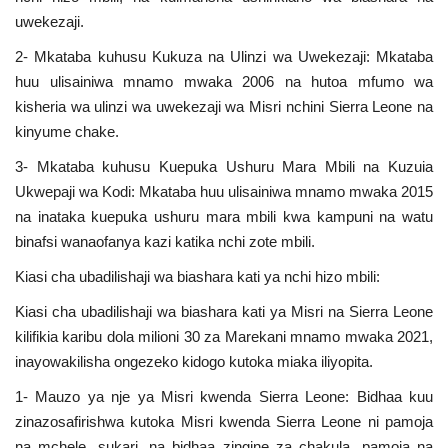
uwekezaji.
2- Mkataba kuhusu Kukuza na Ulinzi wa Uwekezaji: Mkataba
huu ulisainiwa mnamo mwaka 2006 na hutoa mfumo wa
kisheria wa ulinzi wa uwekezaji wa Misri nchini Sierra Leone na
kinyume chake.
3- Mkataba kuhusu Kuepuka Ushuru Mara Mbili na Kuzuia
Ukwepaji wa Kodi: Mkataba huu ulisainiwa mnamo mwaka 2015
na inataka kuepuka ushuru mara mbili kwa kampuni na watu
binafsi wanaofanya kazi katika nchi zote mbili.
Kiasi cha ubadilishaji wa biashara kati ya nchi hizo mbili:
Kiasi cha ubadilishaji wa biashara kati ya Misri na Sierra Leone
kilifikia karibu dola milioni 30 za Marekani mnamo mwaka 2021,
inayowakilisha ongezeko kidogo kutoka miaka iliyopita.
1- Mauzo ya nje ya Misri kwenda Sierra Leone: Bidhaa kuu
zinazosafirishwa kutoka Misri kwenda Sierra Leone ni pamoja
na mchele, sukari, na bidhaa zingine za chakula, pamoja na