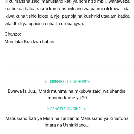
Ili kuimarisha zaidi mahusiano kati ya nchi hizo mbili, wanaweza
kuchukua hatua rasmi kama ushirikiano wa pamoja ili kuwalinda
ikiwa kuna tishio lolote la nje, pamoja na kushiriki utaalam katika
vita dhidi ya ugaidi na uhalifu uliopangwa.
Chanzo:
Mamlaka Kuu kwa habari
KIPENGELE KILICHOPITA
Bwawa la Juu...Mradi muhimu na mkubwa zaidi wa uhandisi
mnamo karne ya 20
KIPENGELE KINGINE
Mahusiano kati ya Misri na Tanzania: Mahusiano ya Kihistoria
Imara na Ushirikiano...