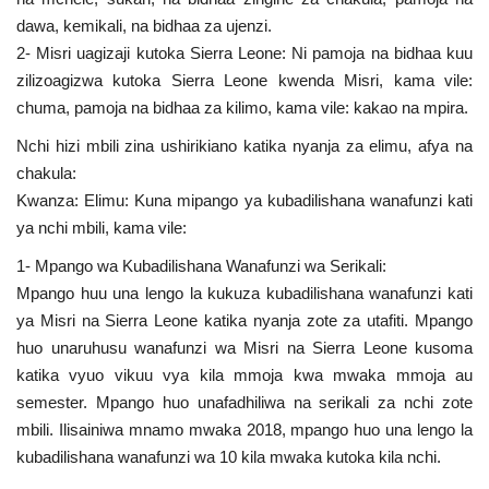
dawa, kemikali, na bidhaa za ujenzi.
2- Misri uagizaji kutoka Sierra Leone: Ni pamoja na bidhaa kuu
zilizoagizwa kutoka Sierra Leone kwenda Misri, kama vile:
chuma, pamoja na bidhaa za kilimo, kama vile: kakao na mpira.
Nchi hizi mbili zina ushirikiano katika nyanja za elimu, afya na
chakula:
Kwanza: Elimu: Kuna mipango ya kubadilishana wanafunzi kati
ya nchi mbili, kama vile:
1- Mpango wa Kubadilishana Wanafunzi wa Serikali:
Mpango huu una lengo la kukuza kubadilishana wanafunzi kati
ya Misri na Sierra Leone katika nyanja zote za utafiti. Mpango
huo unaruhusu wanafunzi wa Misri na Sierra Leone kusoma
katika vyuo vikuu vya kila mmoja kwa mwaka mmoja au
semester. Mpango huo unafadhiliwa na serikali za nchi zote
mbili. Ilisainiwa mnamo mwaka 2018, mpango huo una lengo la
kubadilishana wanafunzi wa 10 kila mwaka kutoka kila nchi.