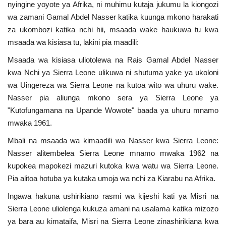
nyingine yoyote ya Afrika, ni muhimu kutaja jukumu la kiongozi
wa zamani Gamal Abdel Nasser katika kuunga mkono harakati
za ukombozi katika nchi hii, msaada wake haukuwa tu kwa
msaada wa kisiasa tu, lakini pia maadili:
Msaada wa kisiasa uliotolewa na Rais Gamal Abdel Nasser
kwa Nchi ya Sierra Leone ulikuwa ni shutuma yake ya ukoloni
wa Uingereza wa Sierra Leone na kutoa wito wa uhuru wake.
Nasser pia aliunga mkono sera ya Sierra Leone ya
"Kutofungamana na Upande Wowote" baada ya uhuru mnamo
mwaka 1961.
Mbali na msaada wa kimaadili wa Nasser kwa Sierra Leone:
Nasser alitembelea Sierra Leone mnamo mwaka 1962 na
kupokea mapokezi mazuri kutoka kwa watu wa Sierra Leone.
Pia alitoa hotuba ya kutaka umoja wa nchi za Kiarabu na Afrika.
Ingawa hakuna ushirikiano rasmi wa kijeshi kati ya Misri na
Sierra Leone uliolenga kukuza amani na usalama katika mizozo
ya bara au kimataifa, Misri na Sierra Leone zinashirikiana kwa