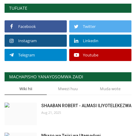
TUFUATE
Urithi wa Nasser
Habari
Facebook
Twitter
Instagram
Linkedin
Harakati ya Nasser kwa Vijana
Telegram
Youtube
Kanuni na Masharti ya Udhamini wa
Nasser
MACHAPISHO YANAYOSOMWA ZAIDI
Udhamini wa Nasser
Wiki hii
Mwezi huu
Muda wote
Nyaraka na Marejeleo
SHAABAN ROBERT - ALMASI ILIYOTELEKEZWA
Waanzilishi
Aug 21, 2025
Raia wa ulimwengu mzima
Mkazo wa Tajiri wa Utamaduni