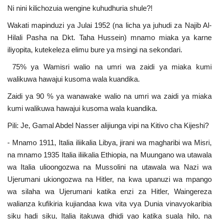
Ni nini kilichozuia wengine kuhudhuria shule?!
Wakati mapinduzi ya Julai 1952 (na licha ya juhudi za Najib Al-
Hilali Pasha na Dkt. Taha Hussein) mnamo miaka ya karne
iliyopita, kutekeleza elimu bure ya msingi na sekondari.
75% ya Wamisri walio na umri wa zaidi ya miaka kumi
walikuwa hawajui kusoma wala kuandika.
Zaidi ya 90 % ya wanawake walio na umri wa zaidi ya miaka
kumi walikuwa hawajui kusoma wala kuandika.
Pili: Je, Gamal Abdel Nasser alijiunga vipi na Kitivo cha Kijeshi?
- Mnamo 1911, Italia iliikalia Libya, jirani wa magharibi wa Misri,
na mnamo 1935 Italia iliikalia Ethiopia, na Muungano wa utawala
wa Italia ulioongozwa na Mussolini na utawala wa Nazi wa
Ujerumani ukiongozwa na Hitler, na kwa upanuzi wa mpango
wa silaha wa Ujerumani katika enzi za Hitler, Waingereza
walianza kufikiria kujiandaa kwa vita vya Dunia vinavyokaribia
siku hadi siku, Italia itakuwa dhidi yao katika suala hilo, na