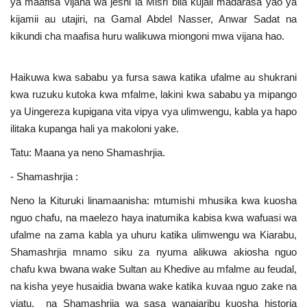
ya maafisa vijana wa jeshi la Misri bila kujali madarasa yao ya
kijamii au utajiri, na Gamal Abdel Nasser, Anwar Sadat na
kikundi cha maafisa huru walikuwa miongoni mwa vijana hao.
Haikuwa kwa sababu ya fursa sawa katika ufalme au shukrani
kwa ruzuku kutoka kwa mfalme, lakini kwa sababu ya mipango
ya Uingereza kupigana vita vipya vya ulimwengu, kabla ya hapo
ilitaka kupanga hali ya makoloni yake.
Tatu: Maana ya neno Shamashrjia.
- Shamashrjia :
Neno la Kituruki linamaanisha: mtumishi mhusika kwa kuosha
nguo chafu, na maelezo haya inatumika kabisa kwa wafuasi wa
ufalme na zama kabla ya uhuru katika ulimwengu wa Kiarabu,
Shamashrjia mnamo siku za nyuma alikuwa akiosha nguo
chafu kwa bwana wake Sultan au Khedive au mfalme au feudal,
na kisha yeye husaidia bwana wake katika kuvaa nguo zake na
viatu, na Shamashrjia wa sasa wanajaribu kuosha historia