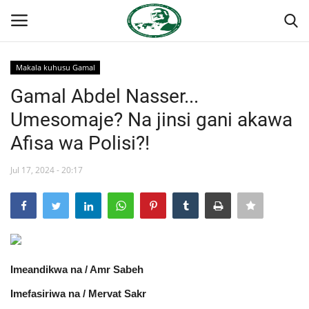
Makala kuhusu Gamal
Ingia
Kujiandikisha
Gamal Abdel Nasser...
Umesomaje? Na jinsi gani akawa
Nyumba
Afisa wa Polisi?!
Jukwaa la Nasser la Kimataifa
Jul 17, 2024 - 20:17
Wasiliana
Onyesho la Majaribio
Misri
Imeandikwa na / Amr Sabeh
Imefasiriwa na / Mervat Sakr
Timu yetu