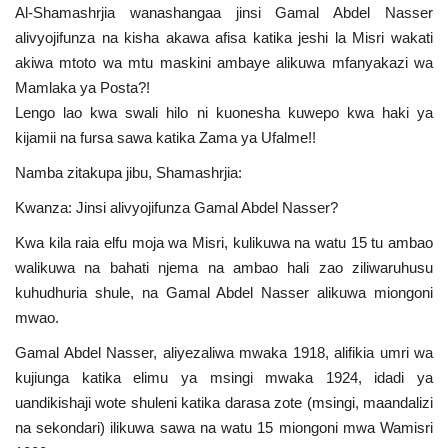
Al-Shamashrjia wanashangaa jinsi Gamal Abdel Nasser
Urithi wa Nasser
alivyojifunza na kisha akawa afisa katika jeshi la Misri wakati
akiwa mtoto wa mtu maskini ambaye alikuwa mfanyakazi wa
Habari
Mamlaka ya Posta?!
Lengo lao kwa swali hilo ni kuonesha kuwepo kwa haki ya
Harakati ya Nasser kwa Vijana
kijamii na fursa sawa katika Zama ya Ufalme!!
Namba zitakupa jibu, Shamashrjia:
Kanuni na Masharti ya Udhamini wa
Kwanza: Jinsi alivyojifunza Gamal Abdel Nasser?
Nasser
Kwa kila raia elfu moja wa Misri, kulikuwa na watu 15 tu ambao
Udhamini wa Nasser
walikuwa na bahati njema na ambao hali zao ziliwaruhusu
kuhudhuria shule, na Gamal Abdel Nasser alikuwa miongoni
Nyaraka na Marejeleo
mwao.
Gamal Abdel Nasser, aliyezaliwa mwaka 1918, alifikia umri wa
Waanzilishi
kujiunga katika elimu ya msingi mwaka 1924, idadi ya
uandikishaji wote shuleni katika darasa zote (msingi, maandalizi
Raia wa ulimwengu mzima
na sekondari) ilikuwa sawa na watu 15 miongoni mwa Wamisri