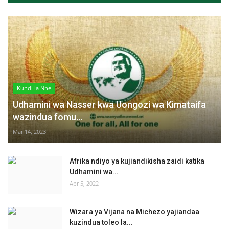
Kundi la Nne
Udhamini wa Nasser kwa Uongozi wa Kimataifa
wazindua fomu...
Mar 14, 2023
Afrika ndiyo ya kujiandikisha zaidi katika
Udhamini wa...
Apr 5, 2022
Wizara ya Vijana na Michezo yajiandaa
kuzindua toleo la...