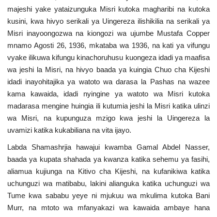
majeshi yake yataizunguka Misri kutoka magharibi na kutoka
kusini, kwa hivyo serikali ya Uingereza ilishikilia na serikali ya
Misri inayoongozwa na kiongozi wa ujumbe Mustafa Copper
mnamo Agosti 26, 1936, mkataba wa 1936, na kati ya vifungu
vyake ilikuwa kifungu kinachoruhusu kuongeza idadi ya maafisa
wa jeshi la Misri, na hivyo baada ya kuingia Chuo cha Kijeshi
idadi inayohitajika ya watoto wa darasa la Pashas na wazee
kama kawaida, idadi nyingine ya watoto wa Misri kutoka
madarasa mengine huingia ili kutumia jeshi la Misri katika ulinzi
wa Misri, na kupunguza mzigo kwa jeshi la Uingereza la
uvamizi katika kukabiliana na vita ijayo.
Labda Shamashrjia hawajui kwamba Gamal Abdel Nasser,
baada ya kupata shahada ya kwanza katika sehemu ya fasihi,
aliamua kujiunga na Kitivo cha Kijeshi, na kufanikiwa katika
uchunguzi wa matibabu, lakini alianguka katika uchunguzi wa
Tume kwa sababu yeye ni mjukuu wa mkulima kutoka Bani
Murr, na mtoto wa mfanyakazi wa kawaida ambaye hana