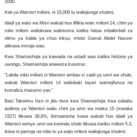
1000.
Nyaraka
Kati ya Wamisri milioni, ni 15,000 tu waliojiunga shuleni.
Nafasi
Idadi ya watu wa Misri wakati huo ilifikia watu milioni 14, chini ya
robo milioni waliokuwa wakisoma katika hatua mbalimbali za
Washiriki
elimu ya kabla ya chuo kikuu, mtoto Gamal Abdel Nasser
alikuwa mmoja wao.
Video
Kwa Shamashrjia ya kawaida na ustadi wao katika historia ya
uwongo, Shamashrjia anaweza kusema:
Maonyesho
"Labda robo milioni ni Wamisri ambao si zaidi ya umri wa shule,
wakati Wamisri milioni 14 waliobaki tayari wamejifunza na
Wadhamini
kumaliza masomo yao."
Language
Basi Takwimu hizo ni jibu bora kwa Shamashrjia kwa sababu
asilimia ya Wamisri walio chini ya umri wa miaka 15 (mwaka
English
Swahili
español
1927) ilikuwa 38.6%, ikimaanisha kuwa wakati huo idadi ya
French
Arabic
Wamisri wenye umri wa kwenda shule ilikuwa karibu milioni 5.3,
ikiwa ni pamoja na robo tu ya watu milioni waliojiunga shuleni.