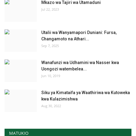
Mkazo wa Tajiri wa Utamaduni
Jul 22, 2023
Utalii wa Wanyamapori Duniani: Fursa,
Changamoto na Athari...
Sep 7, 2025
Wanafunzi wa Udhamini wa Nasser kwa
Uongozi watembelea...
Jun 10, 2019
Siku ya Kimataifa ya Waathiriwa wa Kutoweka
kwa Kulazimishwa
Aug 30, 2022
MATUKIO