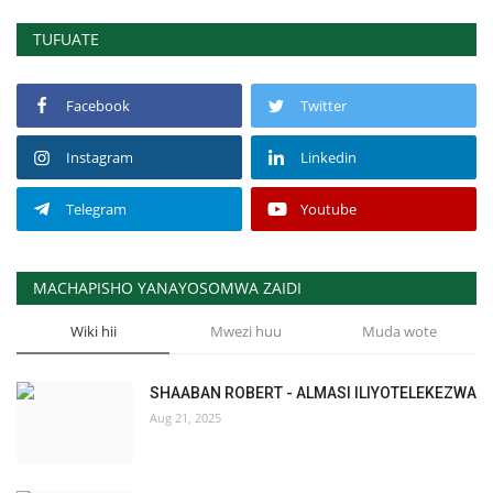
TUFUATE
Facebook
Twitter
Instagram
Linkedin
Telegram
Youtube
MACHAPISHO YANAYOSOMWA ZAIDI
Wiki hii
Mwezi huu
Muda wote
SHAABAN ROBERT - ALMASI ILIYOTELEKEZWA
Aug 21, 2025