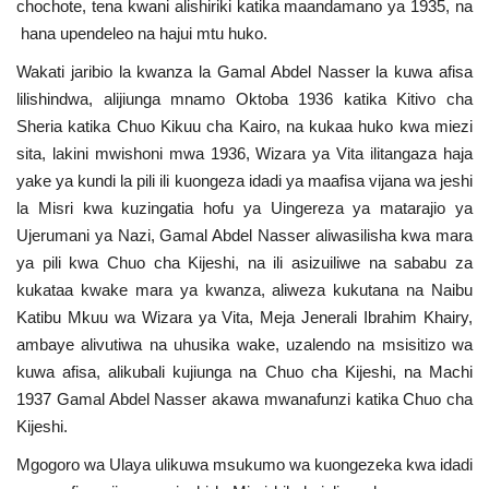
chochote, tena kwani alishiriki katika maandamano ya 1935, na
hana upendeleo na hajui mtu huko.
Wakati jaribio la kwanza la Gamal Abdel Nasser la kuwa afisa
lilishindwa, alijiunga mnamo Oktoba 1936 katika Kitivo cha
Sheria katika Chuo Kikuu cha Kairo, na kukaa huko kwa miezi
sita, lakini mwishoni mwa 1936, Wizara ya Vita ilitangaza haja
yake ya kundi la pili ili kuongeza idadi ya maafisa vijana wa jeshi
la Misri kwa kuzingatia hofu ya Uingereza ya matarajio ya
Ujerumani ya Nazi, Gamal Abdel Nasser aliwasilisha kwa mara
ya pili kwa Chuo cha Kijeshi, na ili asizuiliwe na sababu za
kukataa kwake mara ya kwanza, aliweza kukutana na Naibu
Katibu Mkuu wa Wizara ya Vita, Meja Jenerali Ibrahim Khairy,
ambaye alivutiwa na uhusika wake, uzalendo na msisitizo wa
kuwa afisa, alikubali kujiunga na Chuo cha Kijeshi, na Machi
1937 Gamal Abdel Nasser akawa mwanafunzi katika Chuo cha
Kijeshi.
Mgogoro wa Ulaya ulikuwa msukumo wa kuongezeka kwa idadi