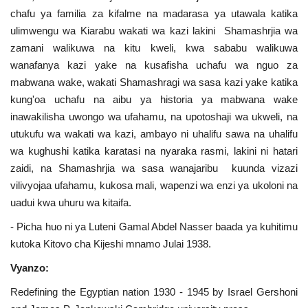
chafu ya familia za kifalme na madarasa ya utawala katika
ulimwengu wa Kiarabu wakati wa kazi lakini Shamashrjia wa
zamani walikuwa na kitu kweli, kwa sababu walikuwa
wanafanya kazi yake na kusafisha uchafu wa nguo za
mabwana wake, wakati Shamashragi wa sasa kazi yake katika
kung'oa uchafu na aibu ya historia ya mabwana wake
inawakilisha uwongo wa ufahamu, na upotoshaji wa ukweli, na
utukufu wa wakati wa kazi, ambayo ni uhalifu sawa na uhalifu
wa kughushi katika karatasi na nyaraka rasmi, lakini ni hatari
zaidi, na Shamashrjia wa sasa wanajaribu kuunda vizazi
vilivyojaa ufahamu, kukosa mali, wapenzi wa enzi ya ukoloni na
uadui kwa uhuru wa kitaifa.
- Picha huo ni ya Luteni Gamal Abdel Nasser baada ya kuhitimu
kutoka Kitovo cha Kijeshi mnamo Julai 1938.
Vyanzo:
Redefining the Egyptian nation 1930 - 1945 by Israel Gershoni