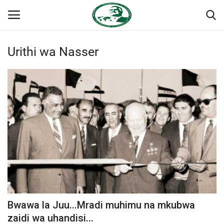
Urithi wa Nasser
Ingia
Kujiandikisha
Nyumba
Jukwaa la Nasser la Kimataifa
Wasiliana
Onyesho la Majaribio
Misri
Bwawa la Juu...Mradi muhimu na mkubwa
Timu yetu
zaidi wa uhandisi...