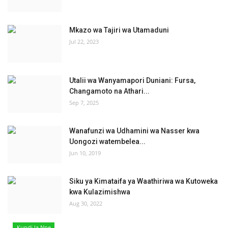
Mkazo wa Tajiri wa Utamaduni
Jul 22, 2023
Utalii wa Wanyamapori Duniani: Fursa,
Changamoto na Athari...
Sep 7, 2025
Wanafunzi wa Udhamini wa Nasser kwa
Uongozi watembelea...
Jun 10, 2019
Siku ya Kimataifa ya Waathiriwa wa Kutoweka
kwa Kulazimishwa
Aug 30, 2022
Kundi la Nne