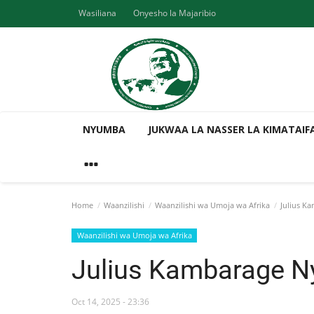
Wasiliana
Onyesho la Majaribio
NYUMBA
JUKWAA LA NASSER LA KIMATAIF
Home
Waanzilishi
Waanzilishi wa Umoja wa Afrika
Julius Ka
Waanzilishi wa Umoja wa Afrika
Julius Kambarage N
Oct 14, 2025 - 23:36