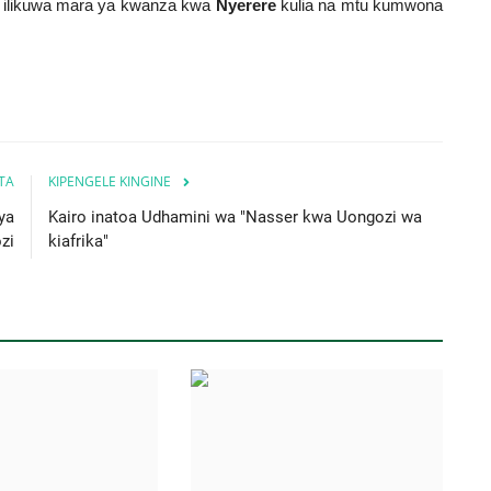
o ilikuwa mara ya kwanza kwa
Nyerere
kulia na mtu kumwona
ITA
KIPENGELE KINGINE
ya
Kairo inatoa Udhamini wa "Nasser kwa Uongozi wa
zi
kiafrika"