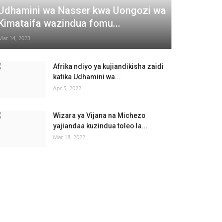
Udhamini wa Nasser kwa Uongozi wa
Kimataifa wazindua fomu...
Mar 14, 2023
Afrika ndiyo ya kujiandikisha zaidi
katika Udhamini wa...
Apr 5, 2022
Wizara ya Vijana na Michezo
yajiandaa kuzindua toleo la...
Mar 18, 2022