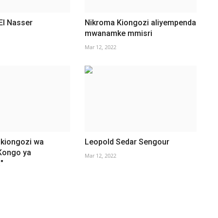
El Nasser
Nikroma Kiongozi aliyempenda
mwanamke mmisri
Mar 12, 2022
kiongozi wa
Leopold Sedar Sengour
 Kongo ya
Mar 12, 2022
"