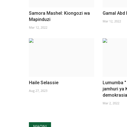
Samora Mashel: Kiongozi wa
Gamal Abd 
Mapinduzi
Mar 12, 2022
Mar 12, 2022
Haile Selassie
Lumumba " 
jamhuri ya
Aug 27, 2023
demokrasia
Mar 2, 2022
MAONI