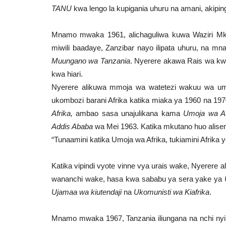
TANU
kwa lengo la kupigania uhuru na amani, akiping
Mnamo mwaka 1961, alichaguliwa kuwa Waziri Mku
miwili baadaye, Zanzibar nayo ilipata uhuru, na m
Muungano wa Tanzania
. Nyerere akawa Rais wa kwa
kwa hiari.
Nyerere alikuwa mmoja wa watetezi wakuu wa umo
ukombozi barani Afrika katika miaka ya 1960 na 19
Afrika,
ambao sasa unajulikana kama
Umoja wa Af
Addis Ababa
wa Mei 1963. Katika mkutano huo alise
“Tunaamini katika Umoja wa Afrika, tukiamini Afrika 
Katika vipindi vyote vinne vya urais wake, Nyerere
wananchi wake, hasa kwa sababu ya sera yake ya
Ujamaa wa kiutendaji
na
Ukomunisti wa Kiafrika
.
Mnamo mwaka 1967, Tanzania iliungana na nchi nyi