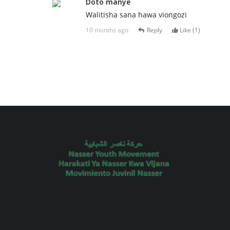
Doto manye
Walitisha sana hawa viongozi
10 months ago
Reply
Like (
1
)