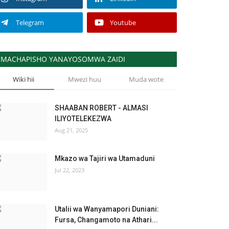
Telegram
Youtube
MACHAPISHO YANAYOSOMWA ZAIDI
Wiki hii
Mwezi huu
Muda wote
SHAABAN ROBERT - ALMASI
ILIYOTELEKEZWA
Aug 21, 2025
Mkazo wa Tajiri wa Utamaduni
Jul 22, 2023
Utalii wa Wanyamapori Duniani:
Fursa, Changamoto na Athari...