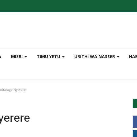
A
MISRI
TIMU YETU
URITHI WA NASSER
HA
mbarage Nyerere
yerere