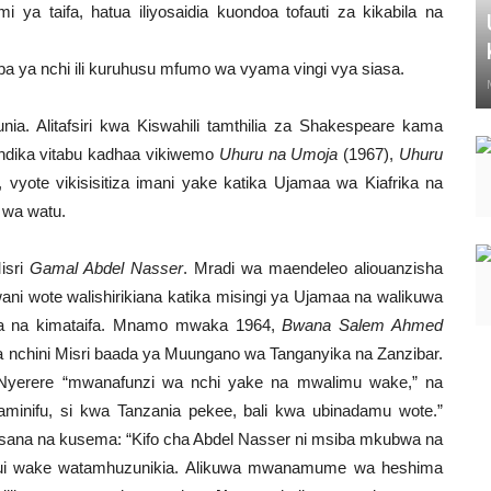
i ya taifa, hatua iliyosaidia kuondoa tofauti za kikabila na
 ya nchi ili kuruhusu mfumo wa vyama vingi vya siasa.
nia. Alitafsiri kwa Kiswahili tamthilia za Shakespeare kama
iandika vitabu kadhaa vikiwemo
Uhuru na Umoja
(1967),
Uhuru
 vyote vikisisitiza imani yake katika Ujamaa wa Kiafrika na
 wa watu.
isri
Gamal Abdel Nasser
. Mradi wa maendeleo aliouanzisha
wani wote walishirikiana katika misingi ya Ujamaa na walikuwa
a na kimataifa. Mnamo mwaka 1964,
Bwana Salem Ahmed
a nchini Misri baada ya Muungano wa Tanganyika na Zanzibar.
a Nyerere “mwanafunzi wa nchi yake na mwalimu wake,” na
aminifu, si kwa Tanzania pekee, bali kwa ubinadamu wote.”
a sana na kusema:
“Kifo cha Abdel Nasser ni msiba mkubwa na
ui wake watamhuzunikia. Alikuwa mwanamume wa heshima