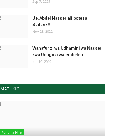
Sep 7, 2025
Je, Abdel Nasser aliipoteza
Sudan?!!
Nov 23, 2022
Wanafunzi wa Udhamini wa Nasser
kwa Uongozi watembelea...
Jun 10, 2019
MATUKIO
Kundi la Nne