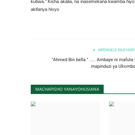
kubwa.”
Kisha akalia, na inasemekana kwamba hiy
akifanya hivyo
KIPENGELE KILICHOP
"Ahmed Bin bella " ..... Ambaye ni mafuta 
mapinduzi ya Ukombo
MACHAPISHO YANAYOHUSIANA