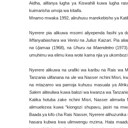
Aidha, alifanya lugha ya Kiswahili kuwa lugha rasm
kuimarisha umoja wa kitaifa.
Mnamo mwaka 1992, aliruhusu marekebisho ya Katiba
Nyerere pia alikuwa msomi aliyependa fasihi ya du
Mfanyabiashara wa Venisi
na
Julius Kaizari
. Pia al
na Ujamaa
(1968), na
Uhuru na Maendeleo
(1973),
umuhimu wa elimu kwa wote kama njia ya ukombozi
Nyerere alikuwa na urafiki wa karibu na Rais wa M
Tanzania ulifanana na ule wa Nasser nchini Misri, k
na mtazamo wa pamoja kuhusu masuala ya Afrik
Salem
aliteuliwa kuwa balozi wa kwanza wa Tanzani
Katika hotuba zake nchini Misri, Nasser alimwit
alimuelezea kuwa “kiongozi shupavu, jasiri na mw
Baada ya kifo cha Rais Nasser, Nyerere alihuzunik
hasara kubwa kwa ulimwengu mzima. Hata maad