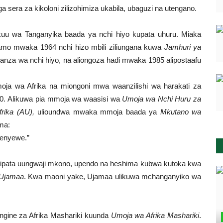
a sera za kikoloni zilizohimiza ukabila, ubaguzi na utengano.
u wa Tanganyika baada ya nchi hiyo kupata uhuru. Miaka
namo mwaka 1964 nchi hizo mbili ziliungana kuwa
Jamhuri ya
nza wa nchi hiyo, na aliongoza hadi mwaka 1985 alipostaafu
ja wa Afrika na miongoni mwa waanzilishi wa harakati za
70. Alikuwa pia mmoja wa waasisi wa
Umoja wa Nchi Huru za
rika (AU),
ulioundwa mwaka mmoja baada ya
Mkutano wa
ma:
yenyewe.”
 alipata uungwaji mkono, upendo na heshima kubwa kutoka kwa
Ujamaa
. Kwa maoni yake, Ujamaa ulikuwa mchanganyiko wa
ngine za Afrika Mashariki kuunda
Umoja wa Afrika Mashariki
.