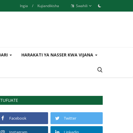
Ingia
/
Kujiandikisha
Swahili
BARI
HARAKATI YA NASSER KWA VIJANA
TUFUATE
Facebook
Twitter
Instagram
Linkedin