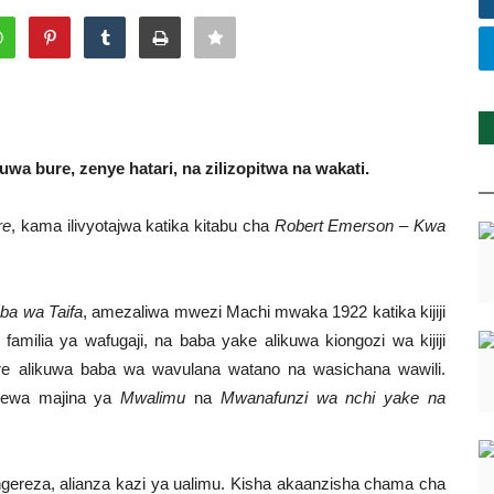
uwa bure, zenye hatari, na zilizopitwa na wakati.
re
, kama ilivyotajwa katika kitabu cha
Robert Emerson – Kwa
ba wa Taifa
, amezaliwa mwezi Machi mwaka 1922 katika kijiji
a familia ya wafugaji, na baba yake alikuwa kiongozi wa kijiji
re alikuwa baba wa wavulana watano na wasichana wawili.
ipewa majina ya
Mwalimu
na
Mwanafunzi wa nchi yake na
ingereza, alianza kazi ya ualimu. Kisha akaanzisha chama cha