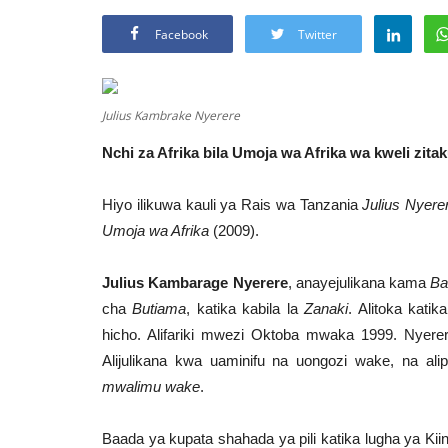
Facebook
Twitter
Julius Kambrake Nyerere
Nchi za Afrika bila Umoja wa Afrika wa kweli zitak
Hiyo ilikuwa kauli ya Rais wa Tanzania
Julius Nyere
Umoja wa Afrika
(2009).
Julius Kambarage Nyerere
, anayejulikana kama
Ba
cha
Butiama
, katika kabila la
Zanaki
. Alitoka katik
hicho. Alifariki mwezi Oktoba mwaka 1999. Nyere
Alijulikana kwa uaminifu na uongozi wake, na al
mwalimu wake
.
Baada ya kupata shahada ya pili katika lugha ya Ki