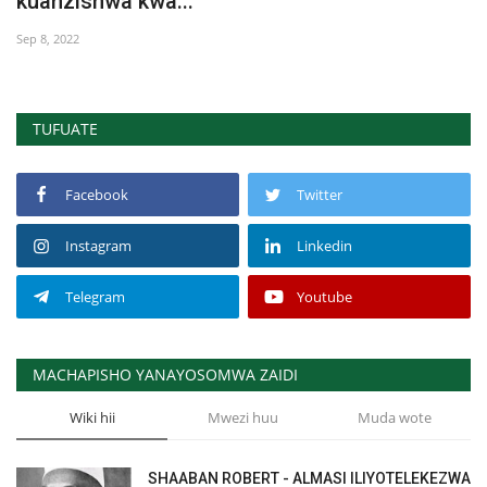
kuanzishwa kwa...
Sep 8, 2022
TUFUATE
Facebook
Twitter
Instagram
Linkedin
Telegram
Youtube
MACHAPISHO YANAYOSOMWA ZAIDI
Wiki hii
Mwezi huu
Muda wote
SHAABAN ROBERT - ALMASI ILIYOTELEKEZWA