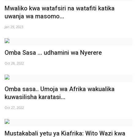
Mwaliko kwa watafsiri na watafiti katika
Urithi wa Nasser
uwanja wa masomo...
Harakati ya Nasser kwa Vijana
Jan 29, 2023
Habari
Omba Sasa ... udhamini wa Nyerere
Kanuni na Masharti ya Udhamini wa
Oct 28, 2022
Nasser
Udhamini wa Nasser
Omba sasa.. Umoja wa Afrika wakualika
Nyaraka na Marejeleo
kuwasilisha karatasi...
Oct 27, 2022
Waanzilishi
Raia wa ulimwengu mzima
Mustakabali yetu ya Kiafrika: Wito Wazi kwa