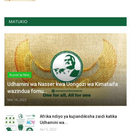
MATUKIO
Kundi la Nne
Udhamini wa Nasser kwa Uongozi wa Kimataifa
wazindua fomu...
Mar 14, 2023
Afrika ndiyo ya kujiandikisha zaidi katika
Udhamini wa...
Apr 5, 2022