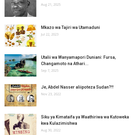
Aug 21, 2025
Mkazo wa Tajiri wa Utamaduni
Jul 22, 2023
Utalii wa Wanyamapori Duniani: Fursa,
Changamoto na Athari...
Sep 7, 2025
Je, Abdel Nasser aliipoteza Sudan?!!
Nov 23, 2022
Siku ya Kimataifa ya Waathiriwa wa Kutoweka
kwa Kulazimishwa
Aug 30, 2022