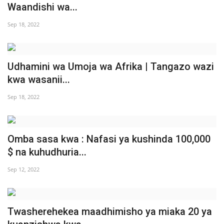
Waandishi wa...
Nyaraka
Sep 18, 2022
Nafasi
Washiriki
Udhamini wa Umoja wa Afrika | Tangazo wazi
kwa wasanii...
Video
Sep 18, 2022
Maonyesho
Wadhamini
Omba sasa kwa : Nafasi ya kushinda 100,000
$ na kuhudhuria...
Language
Sep 12, 2022
English
Swahili
español
French
Arabic
Twasherehekea maadhimisho ya miaka 20 ya