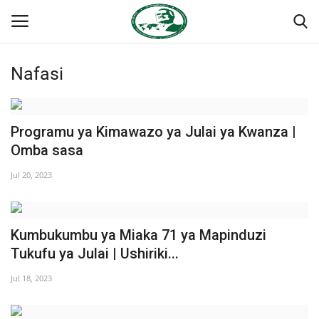
Nafasi
Ingia
Kujiandikisha
Nyumba
Programu ya Kimawazo ya Julai ya Kwanza |
Omba sasa
Onyesho la Majaribio
Jul 20, 2023
Jukwaa la Nasser la Kimataifa
Kumbukumbu ya Miaka 71 ya Mapinduzi
Wasiliana
Tukufu ya Julai | Ushiriki...
Misri
Jul 18, 2023
Timu yetu