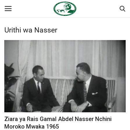
Urithi wa Nasser
Ingia
Kujiandikisha
Nyumba
Jukwaa la Nasser la Kimataifa
Wasiliana
Onyesho la Majaribio
Misri
Ziara ya Rais Gamal Abdel Nasser Nchini
Timu yetu
Moroko Mwaka 1965