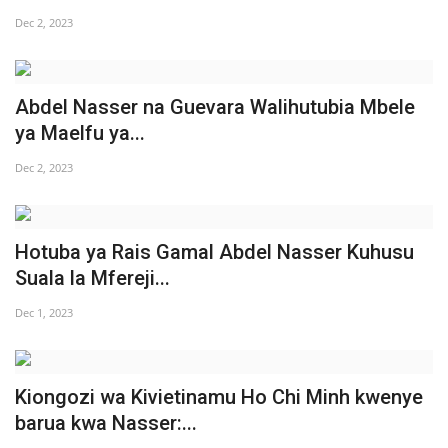
Dec 2, 2023
Urithi wa Nasser
Habari
Abdel Nasser na Guevara Walihutubia Mbele
ya Maelfu ya...
Harakati ya Nasser kwa Vijana
Dec 2, 2023
Udhamini wa Nasser
Kanuni na Masharti ya Udhamini wa
Hotuba ya Rais Gamal Abdel Nasser Kuhusu
Nasser
Suala la Mfereji...
Nyaraka na Marejeleo
Dec 1, 2023
Waanzilishi
Kiongozi wa Kivietinamu Ho Chi Minh kwenye
Raia wa ulimwengu mzima
barua kwa Nasser:...