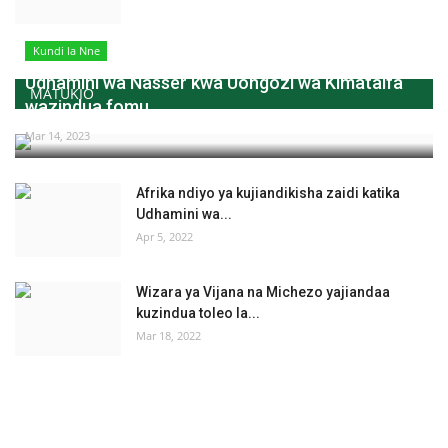
Kundi la Nne
Udhamini wa Nasser kwa Uongozi wa Kimataifa
MATUKIO
wazindua fomu...
Mar 14, 2023
Afrika ndiyo ya kujiandikisha zaidi katika
Udhamini wa...
Apr 5, 2022
Wizara ya Vijana na Michezo yajiandaa
kuzindua toleo la...
Mar 18, 2022