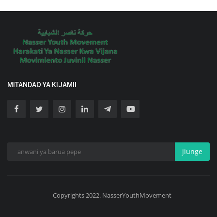
MITANDAO YA KIJAMII
jiunge
Copyrights 2022. NasserYouthMovement