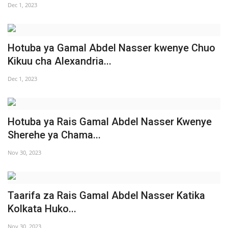
Dec 1, 2023
Nyaraka
Nafasi
Hotuba ya Gamal Abdel Nasser kwenye Chuo
Kikuu cha Alexandria...
Washiriki
Dec 1, 2023
Video
Maonyesho
Hotuba ya Rais Gamal Abdel Nasser Kwenye
Sherehe ya Chama...
Wadhamini
Nov 30, 2023
Language
English
Swahili
español
Taarifa za Rais Gamal Abdel Nasser Katika
French
Arabic
Kolkata Huko...
Nov 30, 2023