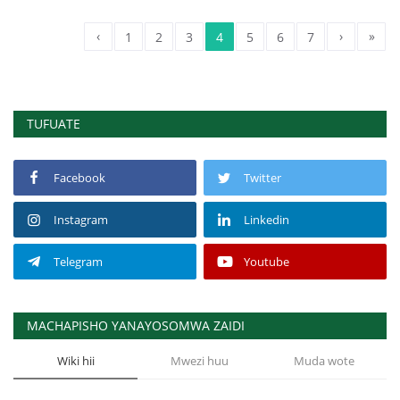
‹
›
»
1
2
3
4
5
6
7
TUFUATE
Facebook
Twitter
Instagram
Linkedin
Telegram
Youtube
MACHAPISHO YANAYOSOMWA ZAIDI
Wiki hii
Mwezi huu
Muda wote