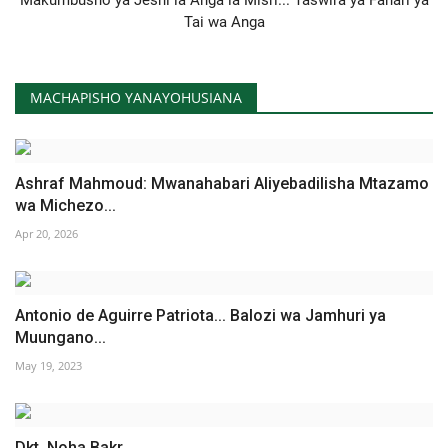
Tai wa Anga
MACHAPISHO YANAYOHUSIANA
Ashraf Mahmoud: Mwanahabari Aliyebadilisha Mtazamo
wa Michezo...
Apr 20, 2026
Antonio de Aguirre Patriota... Balozi wa Jamhuri ya
Muungano...
May 19, 2023
Dkt. Noha Bakr