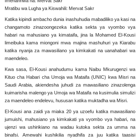
Imehaririwa na: Mervat Sakr
Mratibu wa Lugha ya Kiswahili: Mervat Sakr
Urithi wa Nasser
Katika kipindi ambacho dunia inashuhudia mabadiliko ya kasi na
Habari
changamoto zinazoongezeka katika sekta ya vyombo vya
habari na mahusiano ya kimataifa, jina la Mohamed El-Kousi
Harakati ya Nasser kwa Vijana
limeibuka kama miongoni mwa majina mashuhuri ya Kiarabu
katika nyanja za mawasiliano ya kimkakati na uanahabari wa
maendeleo.
Kanuni na Masharti ya Udhamini wa
Nasser
Kwa sasa, El-Kousi anahudumu kama Naibu Mkurugenzi wa
Kituo cha Habari cha Umoja wa Mataifa (UNIC) kwa Misri na
Udhamini wa Nasser
Saudi Arabia, akiendesha juhudi za mawasiliano zinazolenga
kuimarisha malengo ya Umoja wa Mataifa na kusimulia simulizi
Nyaraka na Marejeleo
za maendeleo endelevu, hususan katika muktadha wa Misri.
El-Kousi ana zaidi ya miaka 20 ya uzoefu katika mawasiliano
Waanzilishi
jumuishi, mahusiano ya kimkakati ya vyombo vya habari, na
ujenzi wa ushirikiano na wadau kutoka sekta za umma na
Raia wa ulimwengu mzima
binafsi. Amewahi kushikilia nyadhifa za juu katika taasisi