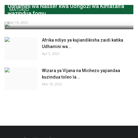
Udhamini wa Nasser kwa Uongozi wa Kimataifa
MATUKIO
wazindua fomu...
Mar 14, 2023
Afrika ndiyo ya kujiandikisha zaidi katika
Udhamini wa...
Apr 5, 2022
Wizara ya Vijana na Michezo yajiandaa
kuzindua toleo la...
Mar 18, 2022