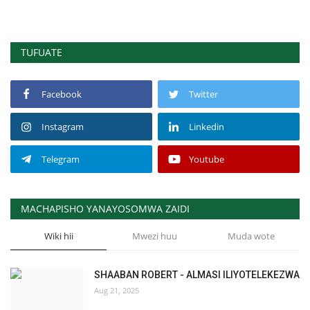
TUFUATE
Facebook
Twitter
Instagram
Linkedin
Telegram
Youtube
MACHAPISHO YANAYOSOMWA ZAIDI
Wiki hii
Mwezi huu
Muda wote
SHAABAN ROBERT - ALMASI ILIYOTELEKEZWA
Aug 21, 2025