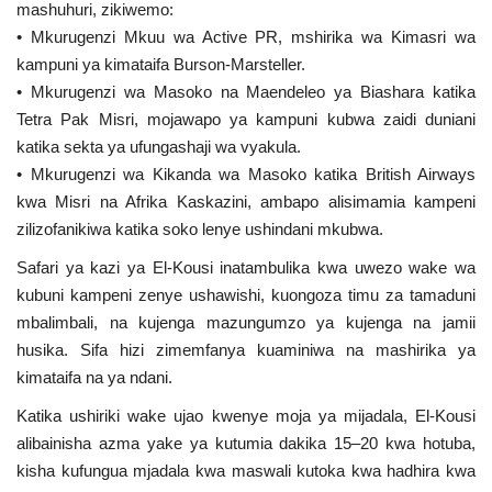
mashuhuri, zikiwemo:
Nyaraka
• Mkurugenzi Mkuu wa Active PR, mshirika wa Kimasri wa
kampuni ya kimataifa Burson-Marsteller.
Nafasi
• Mkurugenzi wa Masoko na Maendeleo ya Biashara katika
Tetra Pak Misri, mojawapo ya kampuni kubwa zaidi duniani
Washiriki
katika sekta ya ufungashaji wa vyakula.
• Mkurugenzi wa Kikanda wa Masoko katika British Airways
Video
kwa Misri na Afrika Kaskazini, ambapo alisimamia kampeni
zilizofanikiwa katika soko lenye ushindani mkubwa.
Maonyesho
Safari ya kazi ya El-Kousi inatambulika kwa uwezo wake wa
kubuni kampeni zenye ushawishi, kuongoza timu za tamaduni
Wadhamini
mbalimbali, na kujenga mazungumzo ya kujenga na jamii
husika. Sifa hizi zimemfanya kuaminiwa na mashirika ya
Language
kimataifa na ya ndani.
English
Swahili
español
Katika ushiriki wake ujao kwenye moja ya mijadala, El-Kousi
French
Arabic
alibainisha azma yake ya kutumia dakika 15–20 kwa hotuba,
kisha kufungua mjadala kwa maswali kutoka kwa hadhira kwa