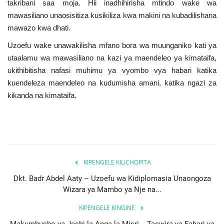
takribani saa moja. Hii inadhihirisha mtindo wake wa
mawasiliano unaosisitiza kusikiliza kwa makini na kubadilishana
mawazo kwa dhati.
Uzoefu wake unawakilisha mfano bora wa muunganiko kati ya
utaalamu wa mawasiliano na kazi ya maendeleo ya kimataifa,
ukithibitisha nafasi muhimu ya vyombo vya habari katika
kuendeleza maendeleo na kudumisha amani, katika ngazi za
kikanda na kimataifa.
KIPENGELE KILICHOPITA
Dkt. Badr Abdel Aaty – Uzoefu wa Kidiplomasia Unaongoza
Wizara ya Mambo ya Nje na...
KIPENGELE KINGINE
Makumbusho ya Jeshi la Anga la Misri... Taswira ya Fahari ya