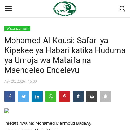
Wazungumzaji
Ingia
Kujiandikisha
Mohamed Al-Kousi: Safari ya
Kipekee ya Habari katika Huduma
Nyumba
ya Umoja wa Mataifa na
Jukwaa la Nasser la Kimataifa
Maendeleo Endelevu
Wasiliana
Apr 20, 2026 - 16:09
Onyesho la Majaribio
Misri
Imetafsiriwa na: Mohamed Mahmoud Badawy
Timu yetu