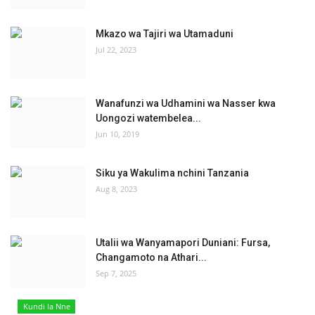
Mkazo wa Tajiri wa Utamaduni
Jul 22, 2023
Wanafunzi wa Udhamini wa Nasser kwa
Uongozi watembelea...
Jun 10, 2019
Siku ya Wakulima nchini Tanzania
Aug 8, 2023
Utalii wa Wanyamapori Duniani: Fursa,
Changamoto na Athari...
Sep 7, 2025
Kundi la Nne