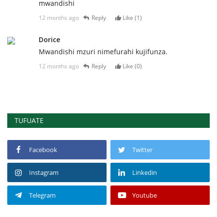
mwandishi
12 months ago
Reply
Like (
1
)
Dorice
Mwandishi mzuri nimefurahi kujifunza.
12 months ago
Reply
Like (
0
)
TUFUATE
Facebook
Twitter
Instagram
Linkedin
Telegram
Youtube