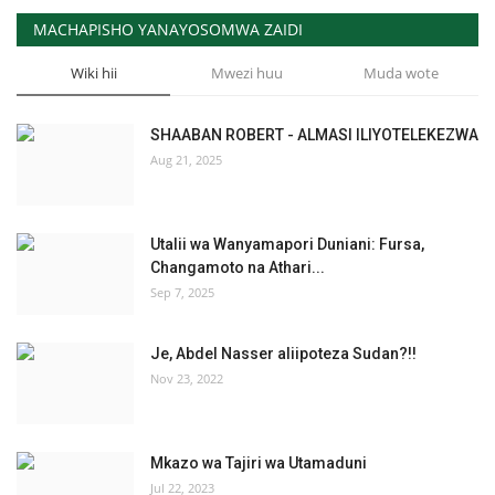
MACHAPISHO YANAYOSOMWA ZAIDI
Wiki hii
Mwezi huu
Muda wote
SHAABAN ROBERT - ALMASI ILIYOTELEKEZWA
Aug 21, 2025
Utalii wa Wanyamapori Duniani: Fursa,
Changamoto na Athari...
Sep 7, 2025
Je, Abdel Nasser aliipoteza Sudan?!!
Nov 23, 2022
Mkazo wa Tajiri wa Utamaduni
Jul 22, 2023