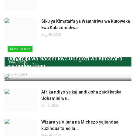
Siku ya Kimataifa ya Waathiriwa wa Kutoweka
kwa Kulazimishwa
Aug 30, 2022
Kundi la Nne
Udhamini wa Nasser kwa Uongozi wa Kimataifa
MATUKIO
wazindua fomu...
Mar 14, 2023
Afrika ndiyo ya kujiandikisha zaidi katika
Udhamini wa...
Apr 5, 2022
Wizara ya Vijana na Michezo yajiandaa
kuzindua toleo la...
Mar 18, 2022