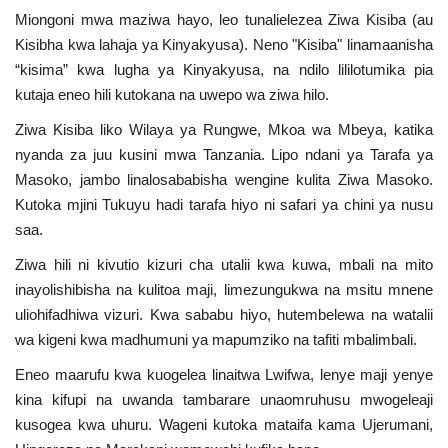
Miongoni mwa maziwa hayo, leo tunalielezea Ziwa Kisiba (au
Urithi wa Nasser
Kisibha kwa lahaja ya Kinyakyusa). Neno "Kisiba" linamaanisha
“kisima” kwa lugha ya Kinyakyusa, na ndilo lililotumika pia
Habari
kutaja eneo hili kutokana na uwepo wa ziwa hilo.
Ziwa Kisiba liko Wilaya ya Rungwe, Mkoa wa Mbeya, katika
Harakati ya Nasser kwa Vijana
nyanda za juu kusini mwa Tanzania. Lipo ndani ya Tarafa ya
Masoko, jambo linalosababisha wengine kulita Ziwa Masoko.
Kanuni na Masharti ya Udhamini wa
Kutoka mjini Tukuyu hadi tarafa hiyo ni safari ya chini ya nusu
Nasser
saa.
Udhamini wa Nasser
Ziwa hili ni kivutio kizuri cha utalii kwa kuwa, mbali na mito
inayolishibisha na kulitoa maji, limezungukwa na msitu mnene
Nyaraka na Marejeleo
uliohifadhiwa vizuri. Kwa sababu hiyo, hutembelewa na watalii
wa kigeni kwa madhumuni ya mapumziko na tafiti mbalimbali.
Waanzilishi
Eneo maarufu kwa kuogelea linaitwa Lwifwa, lenye maji yenye
kina kifupi na uwanda tambarare unaomruhusu mwogeleaji
Raia wa ulimwengu mzima
kusogea kwa uhuru. Wageni kutoka mataifa kama Ujerumani,