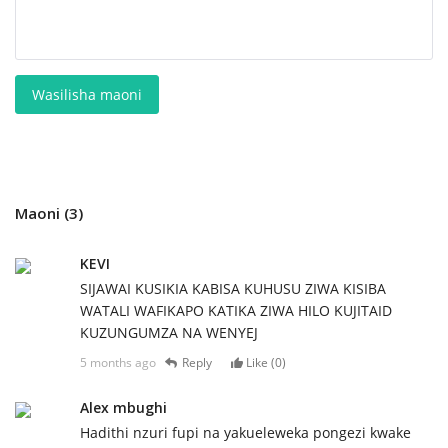
Wasilisha maoni
Maoni (3)
KEVI
SIJAWAI KUSIKIA KABISA KUHUSU ZIWA KISIBA
WATALI WAFIKAPO KATIKA ZIWA HILO KUJITAID
KUZUNGUMZA NA WENYEJ
5 months ago
Reply
Like (
0
)
Alex mbughi
Hadithi nzuri fupi na yakueleweka pongezi kwake