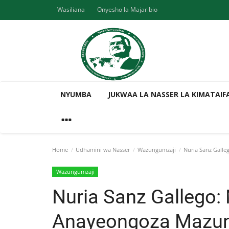
Wasiliana
Onyesho la Majaribio
NYUMBA
JUKWAA LA NASSER LA KIMATAIF
Home
Udhamini wa Nasser
Wazungumzaji
Nuria Sanz Galle
Wazungumzaji
Nuria Sanz Gallego:
Anayeongoza Mazun