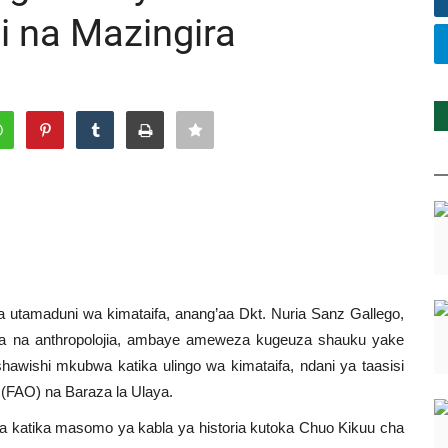
si na Mazingira
 utamaduni wa kimataifa, anang’aa Dkt. Nuria Sanz Gallego,
ia na anthropolojia, ambaye ameweza kugeuza shauku yake
hawishi mkubwa katika ulingo wa kimataifa, ndani ya taasisi
(FAO) na Baraza la Ulaya.
za katika masomo ya kabla ya historia kutoka Chuo Kikuu cha