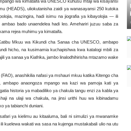
ha mpango wa kimataifa wa UNESCO kuhusu mtaji wa kisayansi
mu (HEADS), uliokutanisha zaidi ya wanasayansi 250 kutoka
lojia, mazingira, hadi isimu na jiografia ya kibayolojia — ili
ambao bado unaendelea hadi leo. Amehariri juzuu saba za
kama rejea muhimu ya kimataifa.
wa Katibu Mkuu wa Kikundi cha Sanaa cha UNESCO, ambapo
di hicho, na kusimamia kuchapishwa kwa katalogi mbili za
ili ya sanaa ya Kiafrika, jambo linalodhihirisha mtazamo wake
 (FAO), anashikilia nafasi ya mshauri mkuu katika Kitengo cha
chi, ambapo anaongoza mpango wa kazi wa pamoja kati ya
ia historia ya mabadiliko ya chakula tangu enzi za kabla ya
haji na ulaji wa chakula, na jinsi urithi huu wa kibinadamu
 ya tabianchi duniani.
safari ya kielimu au kitaaluma, bali ni simulizi ya mwanamke
ili kuelewa wakati wa sasa na kujenga mustakabali ulio na utu