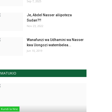
Sep 7, 2025
Je, Abdel Nasser aliipoteza
Sudan?!!
Nov 23, 2022
Wanafunzi wa Udhamini wa Nasser
kwa Uongozi watembelea...
Jun 10, 2019
MATUKIO
Kundi la Nne