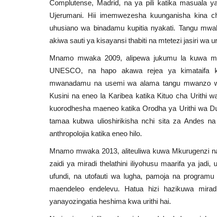
Complutense, Madrid, na ya pili katika masuala 
Ujerumani. Hii imemwezesha kuunganisha kina ch
uhusiano wa binadamu kupitia nyakati. Tangu mwaka 
akiwa sauti ya kisayansi thabiti na mtetezi jasiri wa 
Mnamo mwaka 2009, alipewa jukumu la kuwa mra
UNESCO, na hapo akawa rejea ya kimataifa 
mwanadamu na usemi wa alama tangu mwanzo wa 
Kusini na eneo la Karibea katika Kituo cha Urith
kuorodhesha maeneo katika Orodha ya Urithi wa D
tamaa kubwa ulioshirikisha nchi sita za Andes 
anthropolojia katika eneo hilo.
Mnamo mwaka 2013, aliteuliwa kuwa Mkurugenzi n
zaidi ya miradi thelathini iliyohusu maarifa ya jadi, 
ufundi, na utofauti wa lugha, pamoja na programu
maendeleo endelevu. Hatua hizi hazikuwa mirad
yanayozingatia heshima kwa urithi hai.