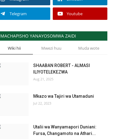
Telegram
Youtube
MACHAPISHO YANAYOSOMWA ZAIDI
Wiki hii
Mwezi huu
Muda wote
SHAABAN ROBERT - ALMASI
ILIYOTELEKEZWA
Aug 21, 2025
Mkazo wa Tajiri wa Utamaduni
Jul 22, 2023
Utalii wa Wanyamapori Duniani:
Fursa, Changamoto na Athari...