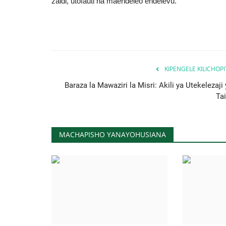
zaidi, utofauti na maendeleo endelevu.
KIPENGELE KILICHOP
Baraza la Mawaziri la Misri: Akili ya Utekelezaji
Tai
MACHAPISHO YANAYOHUSIANA