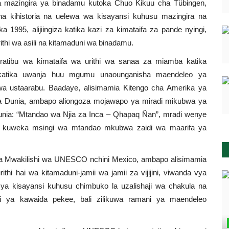
ya mazingira ya binadamu kutoka Chuo Kikuu cha Tübingen,
a kihistoria na uelewa wa kisayansi kuhusu mazingira na
1995, alijiingiza katika kazi za kimataifa za pande nyingi,
urithi wa asili na kitamaduni wa binadamu.
tibu wa kimataifa wa urithi wa sanaa za miamba katika
katika uwanja huu mgumu unaounganisha maendeleo ya
ustaarabu. Baadaye, alisimamia Kitengo cha Amerika ya
i wa Dunia, ambapo aliongoza mojawapo ya miradi mikubwa ya
unia: “Mtandao wa Njia za Inca – Qhapaq Ñan”, mradi wenye
na kuweka msingi wa mtandao mkubwa zaidi wa maarifa ya
a Mwakilishi wa UNESCO nchini Mexico, ambapo alisimamia
urithi hai wa kitamaduni-jamii wa jamii za vijijini, viwanda vya
 ya kisayansi kuhusu chimbuko la uzalishaji wa chakula na
i ya kawaida pekee, bali zilikuwa ramani ya maendeleo