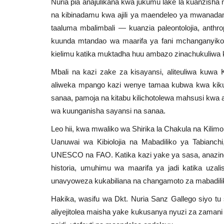
Nuria pia anajulikana kwa jukumu lake la kuanzis
na kibinadamu kwa ajili ya maendeleo ya mwanada
taaluma mbalimbali — kuanzia paleontolojia, anthropo
kuunda mtandao wa maarifa ya fani mchanganyiko 
kielimu katika muktadha huu ambazo zinachukuliwa 
Mbali na kazi zake za kisayansi, aliteuliwa ku
aliweka mpango kazi wenye tamaa kubwa kwa kikun
sanaa, pamoja na kitabu kilichotolewa mahsusi kwa aj
wa kuunganisha sayansi na sanaa.
Leo hii, kwa mwaliko wa Shirika la Chakula na Kilimo
Uanuwai wa Kibiolojia na Mabadiliko ya Tabian
UNESCO na FAO. Katika kazi yake ya sasa, anazingat
historia, umuhimu wa maarifa ya jadi katika uzalis
unavyoweza kukabiliana na changamoto za mabadiliko
Hakika, wasifu wa Dkt. Nuria Sanz Gallego siyo tu 
aliyejitolea maisha yake kukusanya nyuzi za zamani 