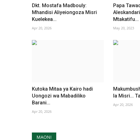
Dkt. Mostafa Madbouly:
Papa Tawadr
Mhandisi Aliyeiongoza Misri
Aleskandari
Kuelekea...
Mtakatifu...
Apr 20, 2026
May 20, 2023
Kutoka Mitaa ya Kairo hadi
Makumbusho
Uongozi wa Mabadiliko
la Misri... T
Barani...
Apr 20, 2026
Apr 20, 2026
MAONI