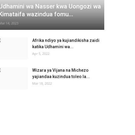
Udhamini wa Nasser kwa Uongozi wa
Kimataifa wazindua fomu...
Mar 14, 2023
Afrika ndiyo ya kujiandikisha zaidi
katika Udhamini wa...
Apr 5, 2022
Wizara ya Vijana na Michezo
yajiandaa kuzindua toleo la...
Mar 18, 2022