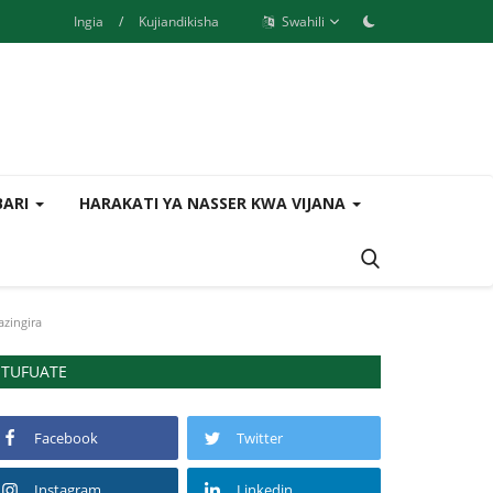
Ingia
/
Kujiandikisha
Swahili
BARI
HARAKATI YA NASSER KWA VIJANA
zingira
TUFUATE
Facebook
Twitter
Instagram
Linkedin