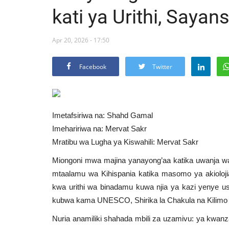
kati ya Urithi, Sayan
Apr 20, 2026 - 17:50
Facebook
Twitter
Imetafsiriwa na: Shahd Gamal
Imehaririwa na: Mervat Sakr
Mratibu wa Lugha ya Kiswahili: Mervat Sakr
Miongoni mwa majina yanayong’aa katika uwanja wa
mtaalamu wa Kihispania katika masomo ya akioloj
kwa urithi wa binadamu kuwa njia ya kazi yenye us
kubwa kama UNESCO, Shirika la Chakula na Kilimo 
Nuria anamiliki shahada mbili za uzamivu: ya kwan