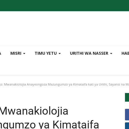
A
MISRI
TIMU YETU
URITHI WA NASSER
HA
go: Mwanakiolojia Anayeongoza Mazungumzo ya Kimataifa kati ya Urithi, Sayansi na Ma
 Mwanakiolojia
gumzo ya Kimataifa