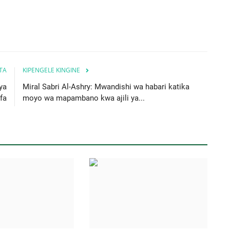
ITA
KIPENGELE KINGINE
 ya
Miral Sabri Al-Ashry: Mwandishi wa habari katika
fa
moyo wa mapambano kwa ajili ya...