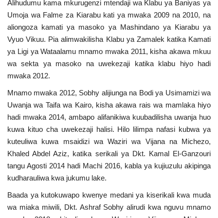
Alihudumu kama mkurugenzi mtendaji wa Klabu ya Baniyas ya
Umoja wa Falme za Kiarabu kati ya mwaka 2009 na 2010, na
aliongoza kamati ya masoko ya Mashindano ya Kiarabu ya
Vyuo Vikuu. Pia alimwakilisha Klabu ya Zamalek katika Kamati
ya Ligi ya Wataalamu mnamo mwaka 2011, kisha akawa mkuu
wa sekta ya masoko na uwekezaji katika klabu hiyo hadi
mwaka 2012.
Mnamo mwaka 2012, Sobhy alijiunga na Bodi ya Usimamizi wa
Uwanja wa Taifa wa Kairo, kisha akawa rais wa mamlaka hiyo
hadi mwaka 2014, ambapo alifanikiwa kuubadilisha uwanja huo
kuwa kituo cha uwekezaji halisi. Hilo lilimpa nafasi kubwa ya
kuteuliwa kuwa msaidizi wa Waziri wa Vijana na Michezo,
Khaled Abdel Aziz, katika serikali ya Dkt. Kamal El-Ganzouri
tangu Agosti 2014 hadi Machi 2016, kabla ya kujiuzulu akipinga
kudharauliwa kwa jukumu lake.
Baada ya kutokuwapo kwenye medani ya kiserikali kwa muda
wa miaka miwili, Dkt. Ashraf Sobhy alirudi kwa nguvu mnamo