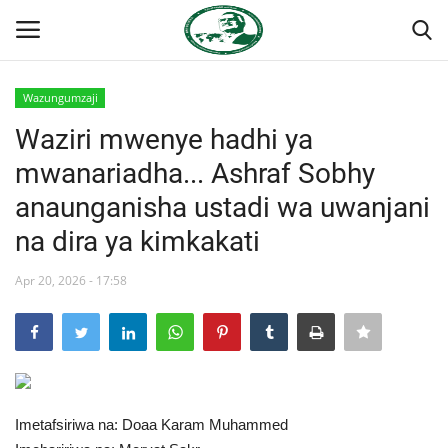
Wazungumzaji
Ingia
Kujiandikisha
Waziri mwenye hadhi ya
mwanariadha... Ashraf Sobhy
Nyumba
anaunganisha ustadi wa uwanjani
Jukwaa la Nasser la Kimataifa
na dira ya kimkakati
Wasiliana
Apr 20, 2026 - 17:58
Onyesho la Majaribio
Misri
Imetafsiriwa na: Doaa Karam Muhammed
Timu yetu