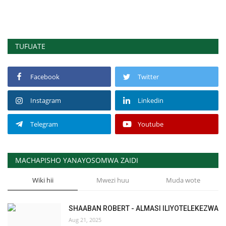
TUFUATE
Facebook
Twitter
Instagram
Linkedin
Telegram
Youtube
MACHAPISHO YANAYOSOMWA ZAIDI
Wiki hii
Mwezi huu
Muda wote
SHAABAN ROBERT - ALMASI ILIYOTELEKEZWA
Aug 21, 2025