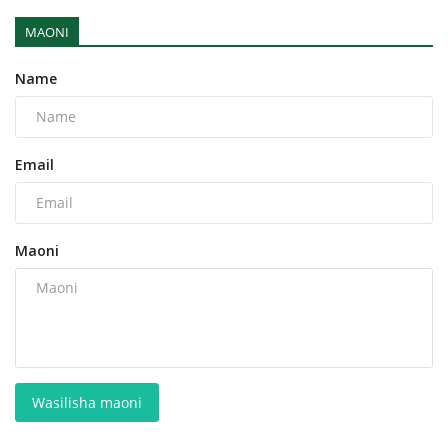
MAONI
Name
Email
Maoni
Wasilisha maoni