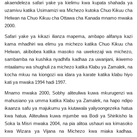
akaendeleza safari yake ya kielimu kwa kupata shahada ya
Nyaraka
uzamivu katika Usimamizi wa Michezo kutoka Chuo Kikuu cha
Helwan na Chuo Kikuu cha Ottawa cha Kanada mnamo mwaka
Nafasi
2000.
Safari yake ya kikazi ilianza mapema, ambapo alifanya kazi
Washiriki
kama mhadhiri wa elimu ya michezo katika Chuo Kikuu cha
Helwan, akibobea katika masoko na uwekezaji wa michezo,
Video
sambamba na kushika nyadhifa kadhaa za uwanjani, ikiwemo
mtaalamu wa shughuli za michezo katika Klabu ya Zamalek, na
Maonyesho
kocha mkuu na kiongozi wa idara ya karate katika klabu hiyo
kati ya mwaka 1994 hadi 1997.
Wadhamini
Mnamo mwaka 2000, Sobhy aliteuliwa kuwa mkurugenzi wa
Language
mahusiano ya umma katika Klabu ya Zamalek, na hapo ndipo
ikaanza safu ya majukumu ya kiutawala yaliyoongezeka hatua
English
Swahili
español
kwa hatua. Aliteuliwa kuwa mjumbe wa Bodi ya Shirikisho la
French
Arabic
Soka la Misri mwaka 2004, na pia alitoa ushauri wa kimasoko
kwa Wizara ya Vijana na Michezo kwa miaka kadhaa.