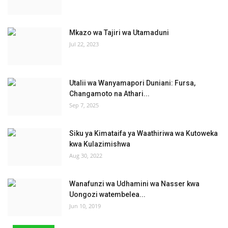
Mkazo wa Tajiri wa Utamaduni
Jul 22, 2023
Utalii wa Wanyamapori Duniani: Fursa,
Changamoto na Athari...
Sep 7, 2025
Siku ya Kimataifa ya Waathiriwa wa Kutoweka
kwa Kulazimishwa
Aug 30, 2022
Wanafunzi wa Udhamini wa Nasser kwa
Uongozi watembelea...
Jun 10, 2019