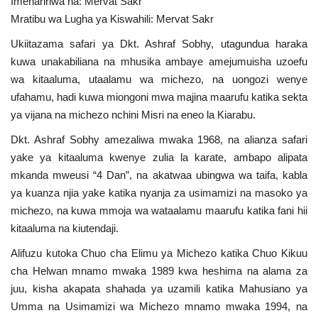
Imehaririwa na: Mervat Sakr
Mratibu wa Lugha ya Kiswahili: Mervat Sakr
Urithi wa Nasser
Ukiitazama safari ya Dkt. Ashraf Sobhy, utagundua haraka
Habari
kuwa unakabiliana na mhusika ambaye amejumuisha uzoefu
wa kitaaluma, utaalamu wa michezo, na uongozi wenye
Harakati ya Nasser kwa Vijana
ufahamu, hadi kuwa miongoni mwa majina maarufu katika sekta
ya vijana na michezo nchini Misri na eneo la Kiarabu.
Kanuni na Masharti ya Udhamini wa
Dkt. Ashraf Sobhy amezaliwa mwaka 1968, na alianza safari
Nasser
yake ya kitaaluma kwenye zulia la karate, ambapo alipata
mkanda mweusi “4 Dan”, na akatwaa ubingwa wa taifa, kabla
Udhamini wa Nasser
ya kuanza njia yake katika nyanja za usimamizi na masoko ya
michezo, na kuwa mmoja wa wataalamu maarufu katika fani hii
Nyaraka na Marejeleo
kitaaluma na kiutendaji.
Alifuzu kutoka Chuo cha Elimu ya Michezo katika Chuo Kikuu
Waanzilishi
cha Helwan mnamo mwaka 1989 kwa heshima na alama za
juu, kisha akapata shahada ya uzamili katika Mahusiano ya
Raia wa ulimwengu mzima
Umma na Usimamizi wa Michezo mnamo mwaka 1994, na