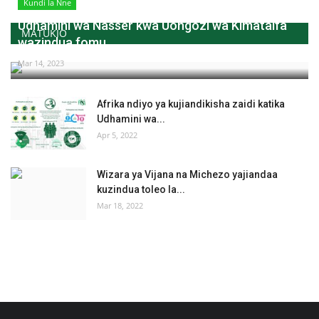
Kundi la Nne
Udhamini wa Nasser kwa Uongozi wa Kimataifa
MATUKIO
wazindua fomu...
Mar 14, 2023
Afrika ndiyo ya kujiandikisha zaidi katika
Udhamini wa...
Apr 5, 2022
Wizara ya Vijana na Michezo yajiandaa
kuzindua toleo la...
Mar 18, 2022