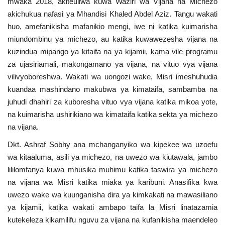
mwaka 2018, akiteuliwa kuwa Waziri wa Vijana na Michezo
akichukua nafasi ya Mhandisi Khaled Abdel Aziz. Tangu wakati
huo, amefanikisha mafanikio mengi, iwe ni katika kuimarisha
miundombinu ya michezo, au katika kuwawezesha vijana na
kuzindua mipango ya kitaifa na ya kijamii, kama vile programu
za ujasiriamali, makongamano ya vijana, na vituo vya vijana
vilivyoboreshwa. Wakati wa uongozi wake, Misri imeshuhudia
kuandaa mashindano makubwa ya kimataifa, sambamba na
juhudi dhahiri za kuboresha vituo vya vijana katika mikoa yote,
na kuimarisha ushirikiano wa kimataifa katika sekta ya michezo
na vijana.
Dkt. Ashraf Sobhy ana mchanganyiko wa kipekee wa uzoefu
wa kitaaluma, asili ya michezo, na uwezo wa kiutawala, jambo
lililomfanya kuwa mhusika muhimu katika taswira ya michezo
na vijana wa Misri katika miaka ya karibuni. Anasifika kwa
uwezo wake wa kuunganisha dira ya kimkakati na mawasiliano
ya kijamii, katika wakati ambapo taifa la Misri linatazamia
kutekeleza kikamilifu nguvu za vijana na kufanikisha maendeleo