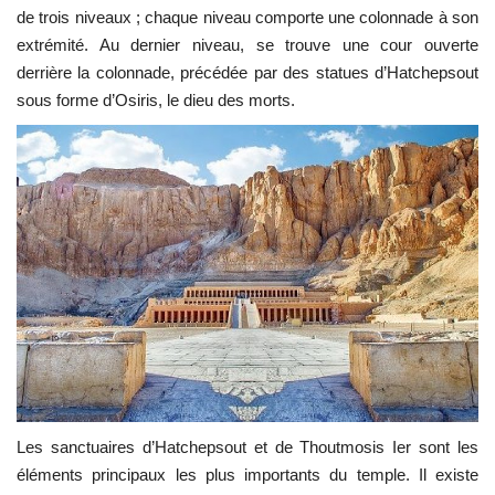
de trois niveaux ; chaque niveau comporte une colonnade à son
extrémité. Au dernier niveau, se trouve une cour ouverte
L'exposition
derrière la colonnade, précédée par des statues d’Hatchepsout
sous forme d’Osiris, le dieu des morts.
Références
Gallery
Nos Partenaires
opportunités
Language
English
Swahili
español
French
Arabic
Les sanctuaires d’Hatchepsout et de Thoutmosis Ier sont les
éléments principaux les plus importants du temple. Il existe