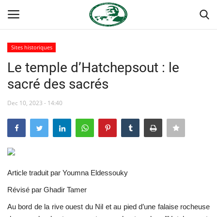
Sites historiques
Login
Register
Le temple d’Hatchepsout : le
sacré des sacrés
Accueil
Dec 10, 2023 - 14:40
Terms & Conditions
Contact
Forum international Nasser
Article traduit par Youmna Eldessouky
Héritage de Gamal Abdel Nasser
Révisé par Ghadir Tamer
Au bord de la rive ouest du Nil et au pied d’une falaise rocheuse
Les auspices