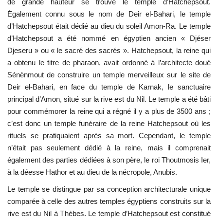
de grande hauteur se trouve le temple d’Hatchepsout.
Également connu sous le nom de Deir el-Bahari, le temple
L'Égypte
d’Hatchepsout était dédié au dieu du soleil Amon-Ra. Le temple
d’Hatchepsout a été nommé en égyptien ancien « Djéser
Mouvement de la jeunesse de
Djeseru » ou « le sacré des sacrés ». Hatchepsout, la reine qui
Nasser
a obtenu le titre de pharaon, avait ordonné à l’architecte doué
Sénènmout de construire un temple merveilleux sur le site de
La Bourse Nasser pour le leadership
Deir el-Bahari, en face du temple de Karnak, le sanctuaire
international
principal d’Amon, situé sur la rive est du Nil. Le temple a été bâti
pour commémorer la reine qui a régné il y a plus de 3500 ans ;
Actualités
c’est donc un temple funéraire de la reine Hatchepsout où les
rituels se pratiquaient après sa mort. Cependant, le temple
Équipe de travail
n’était pas seulement dédié à la reine, mais il comprenait
également des parties dédiées à son père, le roi Thoutmosis Ier,
Les pionniers
à la déesse Hathor et au dieu de la nécropole, Anubis.
Le citoyen mondial
Le temple se distingue par sa conception architecturale unique
comparée à celle des autres temples égyptiens construits sur la
rive est du Nil à Thèbes. Le temple d’Hatchepsout est constitué
Documents