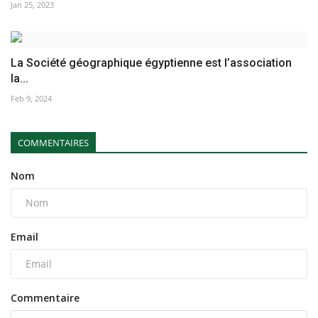
Jan 25, 2023
La Société géographique égyptienne est l’association
la...
Feb 9, 2024
COMMENTAIRES
Nom
Email
Commentaire