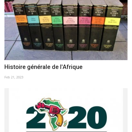
L'exposition
Références
Gallery
Nos Partenaires
Histoire générale de l'Afrique
opportunités
Feb 21, 2023
Language
English
Swahili
español
French
Arabic