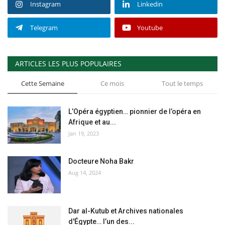
Instagram
Linkedin
Telegram
Youtube
ARTICLES LES PLUS POPULAIRES
Cette Semaine
Ce mois
Tout le temps
L’Opéra égyptien… pionnier de l’opéra en
Afrique et au...
Jan 19, 2023
Docteure Noha Bakr
Aug 14, 2024
Dar al-Kutub et Archives nationales
d'Égypte… l’un des...