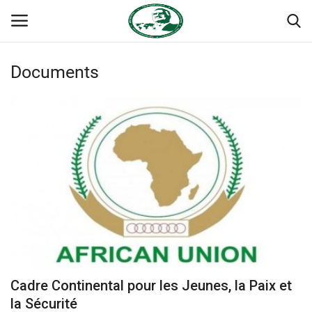
Documents
Login
Register
Accueil
Forum international Nasser
Terms & Conditions
Contact
Héritage de Gamal Abdel Nasser
Cadre Continental pour les Jeunes, la Paix et
L'Égypte
la Sécurité