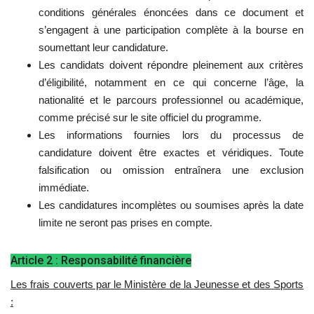
conditions générales énoncées dans ce document et
L'Égypte
s’engagent à une participation complète à la bourse en
soumettant leur candidature.
Mouvement de la jeunesse de
Les candidats doivent répondre pleinement aux critères
Nasser
d’éligibilité, notamment en ce qui concerne l’âge, la
nationalité et le parcours professionnel ou académique,
La Bourse Nasser pour le leadership
comme précisé sur le site officiel du programme.
international
Les informations fournies lors du processus de
candidature doivent être exactes et véridiques. Toute
Actualités
falsification ou omission entraînera une exclusion
immédiate.
Équipe de travail
Les candidatures incomplètes ou soumises après la date
limite ne seront pas prises en compte.
Les pionniers
Article 2 : Responsabilité financière
Le citoyen mondial
Les frais couverts par le Ministère de la Jeunesse et des Sports
:
Documents