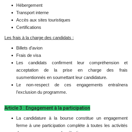
Hébergement
L'exposition
Transport interne
Accès aux sites touristiques
Références
Certifications
Les frais à la charge des candidats :
Gallery
Billets d’avion
Frais de visa
Nos Partenaires
Les candidats confirment leur compréhension et
acceptation de la prise en charge des frais
opportunités
susmentionnés en soumettant leur candidature.
Le non-respect de ces engagements entraînera
Language
l’exclusion du programme.
English
Swahili
español
Article 3 : Engagement à la participation
French
Arabic
La candidature à la bourse constitue un engagement
ferme à une participation complète à toutes les activités