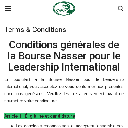
Terms & Conditions
Login
Register
Conditions générales de
Accueil
la Bourse Nasser pour le
Leadership International
Terms & Conditions
Contact
En postulant à la Bourse Nasser pour le Leadership
International, vous acceptez de vous conformer aux présentes
conditions générales. Veuillez les lire attentivement avant de
Forum international Nasser
soumettre votre candidature.
Héritage de Gamal Abdel Nasser
Article 1 : Éligibilité et candidature
Les auspices
Les candidats reconnaissent et acceptent l’ensemble des