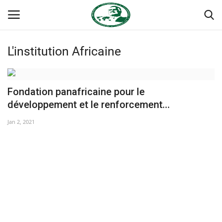
L'institution Africaine
Login
Register
Accueil
Fondation panafricaine pour le
développement et le renforcement...
Contact
Jan 2, 2021
Forum international Nasser
Terms & Conditions
Héritage de Gamal Abdel Nasser
L'Égypte