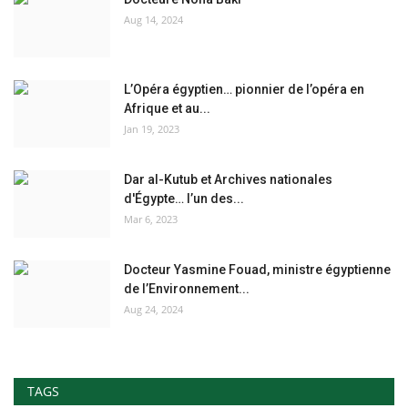
Aug 14, 2024
L'exposition
Références
L’Opéra égyptien… pionnier de l’opéra en
Afrique et au...
Jan 19, 2023
Gallery
Nos Partenaires
Dar al-Kutub et Archives nationales
d'Égypte… l’un des...
Mar 6, 2023
opportunités
Language
Docteur Yasmine Fouad, ministre égyptienne
de l’Environnement...
English
Swahili
español
Aug 24, 2024
French
Arabic
TAGS