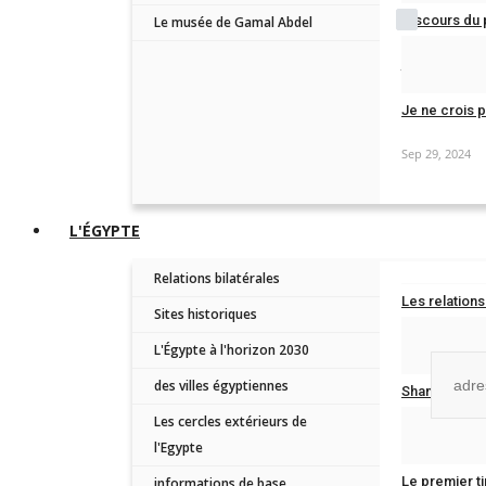
Rememb
Discours du 
Le musée de Gamal Abdel
Jan 19, 2025
Je ne crois p
Forgot Pass
Sep 29, 2024
L'ÉGYPTE
Relations bilatérales
Rejoi
Les relations 
Sites historiques
Aug 31, 2025
L'Égypte à l'horizon 2030
des villes égyptiennes
Sham el-Ness
Les cercles extérieurs de
No, than
Apr 21, 2025
l'Egypte
Le premier t
informations de base