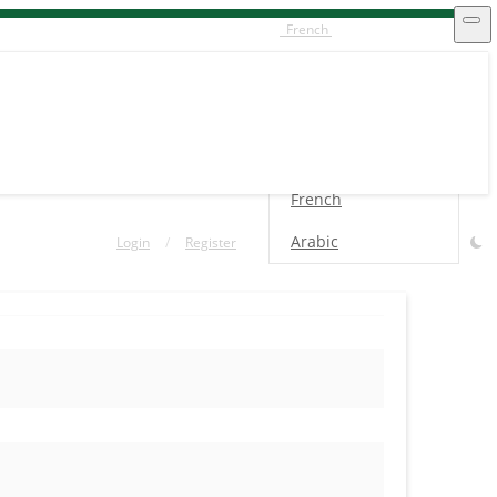
French
English
Swahili
español
French
Arabic
Login
/
Register