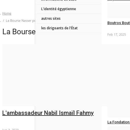
L'identité égyptienne
Mar 21, 2025
Home
autres sites
La Bourse Nasser pour le leadership international
Boutros Boutr
les dirigeants de l'État
La Bourse Nasser pour le leadership in
Feb 17, 2025
LES AUSPICES
Actualités de la Fondation
Le mouvement
africaine
L'institution Africaine
Mar 2, 2023
L'institution
Feb 2, 2023
L'ambassadeur Nabil Ismaïl Fahmy
La Fondation a
Jun 3, 2023