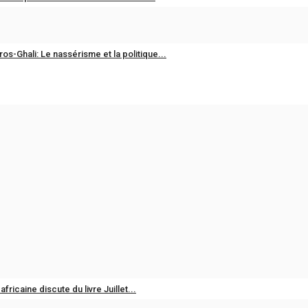
os-Ghali: Le nassérisme et la politique...
ternational
 de la jeunesse de Nasser aborde...
 Africaine renforce les capacités...
fricaine discute du livre Juillet...