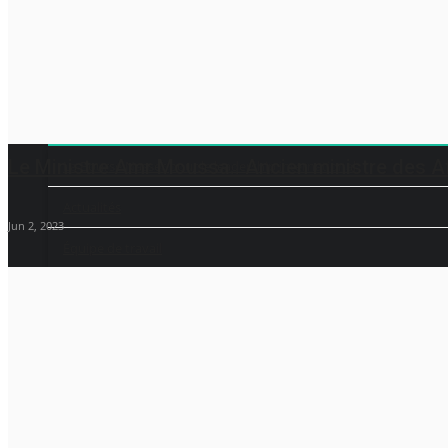
Rawan El-Sei
Jun 18, 2025
Le Ministre Amr Moussa.. Ancien ministre des Af
La Bourse Nasser pour le leadership international
Actualités
Jun 2, 2023
Équipe de travail
Les pionniers
Le citoyen mondial
Documents
L'exposition