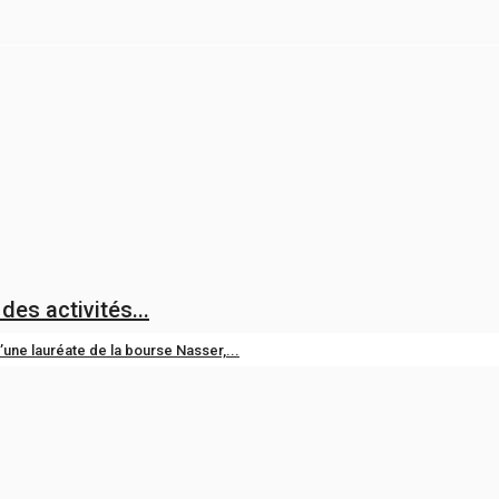
nafricaine pour le développement...
ser pour le Leadership international...
es activités...
une lauréate de la bourse Nasser,...
e la Bourse Nasser nommé ministre...