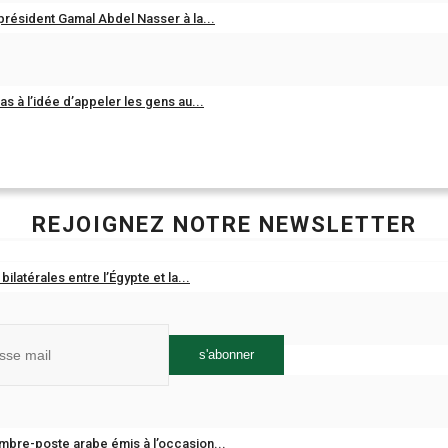
er Me
président Gamal Abdel Nasser à la...
Login
as à l’idée d’appeler les gens au...
word?
REJOIGNEZ NOTRE NEWSLETTER
gnez notre liste d’abonnés pour recevoir les dernières nouvelles, m
bilatérales entre l’Égypte et la...
jour et offres spéciales directement dans votre boîte de réception
s'abonner
im : La fête du printemps en Égypte...
ks
imbre-poste arabe émis à l’occasion...