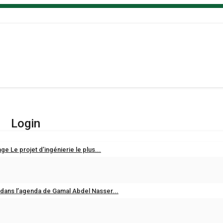
Login
ge Le projet d’ingénierie le plus...
ans l’agenda de Gamal Abdel Nasser...