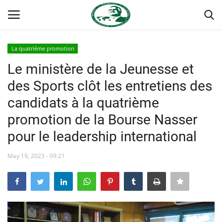
La quatrième promotion
Login
Register
Le ministère de la Jeunesse et
des Sports clôt les entretiens des
Accueil
candidats à la quatrième
Forum international Nasser
promotion de la Bourse Nasser
pour le leadership international
Terms & Conditions
May 19, 2023 - 09:21
Contact
Héritage de Gamal Abdel Nasser
L'Égypte