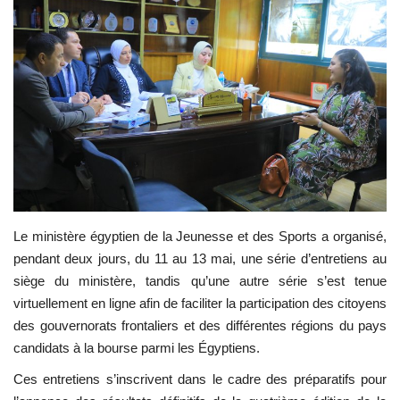
Les auspices
Mouvement de la jeunesse de
Nasser
La Bourse Nasser pour le leadership
international
Actualités
Le ministère égyptien de la Jeunesse et des Sports a organisé,
Équipe de travail
pendant deux jours, du 11 au 13 mai, une série d’entretiens au
siège du ministère, tandis qu’une autre série s’est tenue
Les pionniers
virtuellement en ligne afin de faciliter la participation des citoyens
des gouvernorats frontaliers et des différentes régions du pays
Le citoyen mondial
candidats à la bourse parmi les Égyptiens.
Ces entretiens s’inscrivent dans le cadre des préparatifs pour
Documents