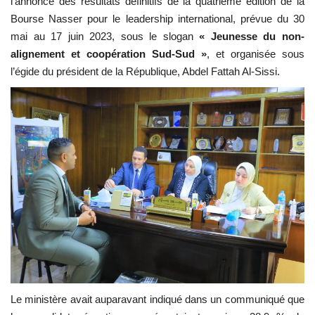
l’annonce des résultats définitifs de la quatrième édition de la
Bourse Nasser pour le leadership international, prévue du 30
L'exposition
mai au 17 juin 2023, sous le slogan
« Jeunesse du non-
alignement et coopération Sud-Sud »
, et organisée sous
Références
l’égide du président de la République,
Abdel Fattah Al-Sissi
.
Gallery
Nos Partenaires
opportunités
Language
English
Swahili
español
French
Arabic
Le ministère avait auparavant indiqué dans un communiqué que