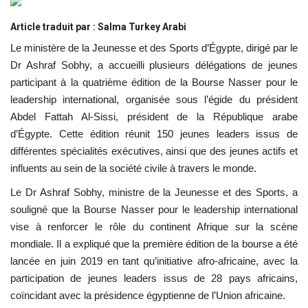
L'Égypte
Article traduit par : Salma Turkey Arabi
Le m
inistère de la Jeunesse et des Sports d’Égypte
, dirigé par le
Mouvement de la jeunesse de
Dr
Ashraf Sobhy
, a accueilli plusieurs délégations de jeunes
Nasser
participant à la quatrième édition de la
Bourse Nasser pour le
leadership international
, organisée sous l’égide du président
La Bourse Nasser pour le leadership
Abdel Fattah Al-Sissi
, président de la République arabe
international
d’Égypte. Cette édition réunit 150 jeunes leaders issus de
différentes spécialités exécutives, ainsi que des jeunes actifs et
Actualités
influents au sein de la société civile à travers le monde.
Le Dr Ashraf Sobhy, ministre de la Jeunesse et des Sports, a
Équipe de travail
souligné que la Bourse Nasser pour le leadership international
vise à renforcer le rôle du continent
Afrique
sur la scène
Les pionniers
mondiale. Il a expliqué que la première édition de la bourse a été
lancée en juin 2019 en tant qu’initiative afro-africaine, avec la
Le citoyen mondial
participation de jeunes leaders issus de 28 pays africains,
coïncidant avec la présidence égyptienne de l’
Union africaine
.
Documents