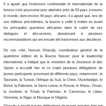
Il a ajouté que l’extension continentale et internationale de la
bourse s’est poursuivie pour atteindre près de 93 pays à travers
L'exposition
le monde, dont environ 49 pays africains. Il a ajouté que, lors de
ses éditions précédentes, la bourse a veillé à mettre en avant
Références
les principales questions africaines dans le cadre de ses
dialogues et discussions, aboutissant à plusieurs
Gallery
recommandations qui ont ensuite été transmises aux décideurs.
Nos Partenaires
De son côté,
Hassan Ghazaly
, coordinateur général de la
quatrième édition de la Bourse Nasser pour le leadership
opportunités
international, a indiqué que le ministère de la Jeunesse et des
Sports a accueilli hier et ce matin plusieurs délégations de
Language
jeunes participants provenant de différents pays, notamment : la
English
Swahili
español
Tanzanie, la Tunisie, l’Afrique du Sud, la Chine, l’Azerbaïdjan, le
Brésil, la Palestine, la Sierra Leone, la Russie, le Maroc, Oman,
French
Arabic
la Jordanie, le Tchad, le Pakistan, le Cameroun, le Liban,
l’Arménie, le Niger, le Mexique et l’Algérie.
Ghazaly a ajouté que les délégations de jeunes arrivées hier ont