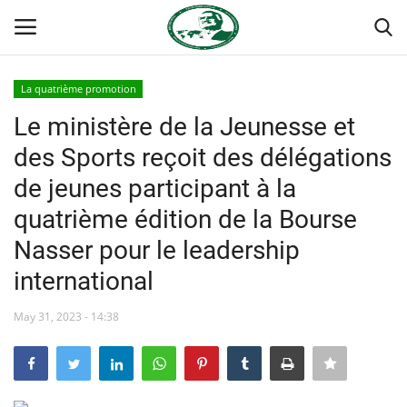
La quatrième promotion
Login
Register
Le ministère de la Jeunesse et
des Sports reçoit des délégations
Accueil
de jeunes participant à la
Terms & Conditions
quatrième édition de la Bourse
Nasser pour le leadership
Contact
international
Forum international Nasser
May 31, 2023 - 14:38
Héritage de Gamal Abdel Nasser
Les auspices