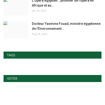
L’Opéra égyptien… pionnier de l’opéra en
Afrique et au...
Jan 19, 2023
Docteur Yasmine Fouad, ministre égyptienne
de l’Environnement...
Aug 24, 2024
TAGS
VOTER