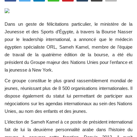
L'Égypte
Dans un geste de félicitations particulier, le ministère de la
Mouvement de la jeunesse de
Jeunesse et des Sports d’Égypte, à travers la Bourse Nasser
Nasser
pour le leadership international, a annoncé que le médecin
égyptien spécialiste ORL, Sameh Kamel, membre de l’équipe
La Bourse Nasser pour le leadership
de travail de la quatrième édition de la bourse, a été élu
international
président du Groupe majeur des Nations Unies pour l'enfance et
la jeunesse à New York.
Actualités
Ce groupe constitue le plus grand rassemblement mondial de
Équipe de travail
jeunes, réunissant plus de 8 500 organisations internationales. Il
dispose également du statut lui permettant de participer aux
Les pionniers
négociations sur les agendas internationaux au sein des Nations
Unies, au nom des enfants et des jeunes.
Le citoyen mondial
L’élection de
Sameh Kamel
à ce poste de président international
fait de lui la deuxième personnalité arabe dans l’histoire du
Documents