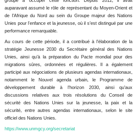
groupe à occuper cette fonction. Depuis 2012, il avait
auparavant assumé le rôle de représentant du Moyen-Orient et
L'exposition
de l’Afrique du Nord au sein du
Groupe majeur des Nations
Unies pour l'enfance et la jeunesse
, où il s’est distingué par une
Références
performance remarquable.
Au cours de cette période, il a contribué à l’élaboration de la
Gallery
stratégie
Jeunesse 2030
du Secrétaire général des
Nations
Unies
, ainsi qu’à la préparation du
Pacte mondial pour des
Nos Partenaires
migrations sûres, ordonnées et régulières
. Il a également
participé aux négociations de plusieurs agendas internationaux,
opportunités
notamment le
Nouvel agenda urbain
, le
Programme de
développement durable à l’horizon 2030
, ainsi qu’aux
Language
discussions relatives aux trois résolutions du
Conseil de
sécurité des Nations Unies
sur la jeunesse, la paix et la
English
Swahili
español
sécurité, entre autres agendas internationaux, selon le site
French
Arabic
officiel des Nations Unies.
https://www.unmgcy.org/secretariat