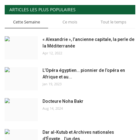
ARTICLES LES PLUS POPULAIRES
Cette Semaine
Ce mois
Tout le temps
« Alexandrie », l’ancienne capitale, la perle de
la Méditerranée
Apr 12, 2022
L’Opéra égyptien… pionnier de l’opéra en
Afrique et au...
Jan 19, 2023
Docteure Noha Bakr
Aug 14, 2024
Dar al-Kutub et Archives nationales
d'Égypte… l’un des...