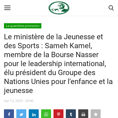
La quatrième promotion
Login
Register
Le ministère de la Jeunesse et
des Sports : Sameh Kamel,
Accueil
membre de la Bourse Nasser
Terms & Conditions
pour le leadership international,
élu président du Groupe des
Contact
Nations Unies pour l'enfance et la
Forum international Nasser
jeunesse
Héritage de Gamal Abdel Nasser
Apr 13, 2023 - 20:40
Les auspices