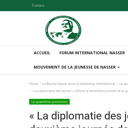
Contact
ACCUEIL
FORUM INTERNATIONAL NASSER
MOUVEMENT DE LA JEUNESSE DE NASSER
Home
La Bourse Nasser pour le leadership international
La qu
« La diplomatie des jeunes » clôture la deuxième journée de la qu
La quatrième promotion
« La diplomatie des j