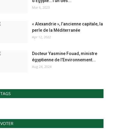
d'Égypte… l’un des...
Mar 6, 2023
« Alexandrie », l’ancienne capitale, la
perle de la Méditerranée
Apr 12, 2022
Docteur Yasmine Fouad, ministre
égyptienne de l’Environnement...
Aug 24, 2024
TAGS
VOTER