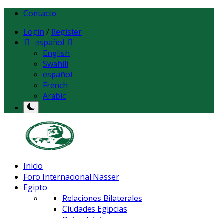
Contacto
Login
/
Register
español
English
Swahili
español
French
Arabic
Inicio
Foro Internacional Nasser
Egipto
Relaciones Bilaterales
Ciudades Egipcias