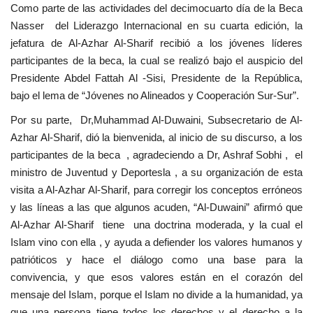
Como parte de las actividades del decimocuarto día de la Beca
Movimiento Juvenil Nasser
Nasser del Liderazgo Internacional en su cuarta edición, la
jefatura de Al-Azhar Al-Sharif recibió a los jóvenes líderes
Noticias
participantes de la beca, la cual se realizó bajo el auspicio del
Presidente Abdel Fattah Al -Sisi, Presidente de la República,
Nasser Fellowship para Leadership
bajo el lema de “Jóvenes no Alineados y Cooperación Sur-Sur”.
Internacional
Por su parte, Dr,Muhammad Al-Duwaini, Subsecretario de Al-
Azhar Al-Sharif, dió la bienvenida, al inicio de su discurso, a los
Nuestras Referencias
participantes de la beca , agradeciendo a Dr, Ashraf Sobhi , el
ministro de Juventud y Deportesla , a su organización de esta
Ciudadano Global
visita a Al-Azhar Al-Sharif, para corregir los conceptos erróneos
y las líneas a las que algunos acuden, “Al-Duwaini” afirmó que
Líderes
Al-Azhar Al-Sharif tiene una doctrina moderada, y la cual el
Islam vino con ella , y ayuda a defiender los valores humanos y
Documentos
patrióticos y hace el diálogo como una base para la
convivencia, y que esos valores están en el corazón del
Oportunidades
mensaje del Islam, porque el Islam no divide a la humanidad, ya
que una persona tiene todos los derechos y el derecho a la