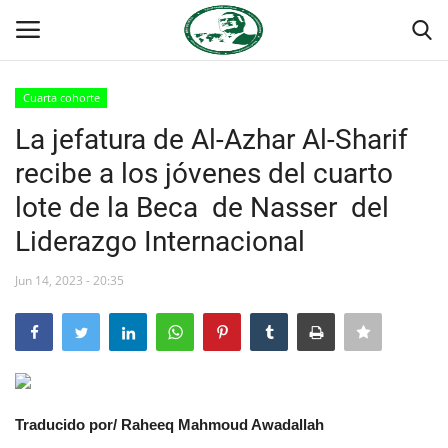
Cuarta cohorte
Login
Register
La jefatura de Al-Azhar Al-Sharif
recibe a los jóvenes del cuarto
Inicio
lote de la Beca de Nasser del
Foro Internacional Nasser
Liderazgo Internacional
Contacto
Jun 14, 2023 - 20:35
Egipto
Nuestro Equipo
Traducido por/ Raheeq Mahmoud Awadallah
Herencia de Jamal Abdel-Nasser