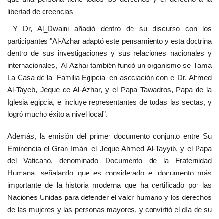
vídeos
libertad de creencias
Y Dr, Al_Dwaini añadió dentro de su discurso con los
Los colaboradores
participantes "Al-Azhar adaptó este pensamiento y esta doctrina
dentro de sus investigaciones y sus relaciones nacionales y
Los patrocinios
internacionales, Al-Azhar también fundó un organismo se llama
La Casa de la Familia Egipcia en asociación con el Dr. Ahmed
Galería
Al-Tayeb, Jeque de Al-Azhar, y el Papa Tawadros, Papa de la
Iglesia egipcia, e incluye representantes de todas las sectas, y
Lengua
logró mucho éxito a nivel local”.
English
Swahili
español
Además, la emisión del primer documento conjunto entre Su
French
Arabic
Eminencia el Gran Imán, el Jeque Ahmed Al-Tayyib, y el Papa
del Vaticano, denominado Documento de la Fraternidad
Humana, señalando que es considerado el documento más
importante de la historia moderna que ha certificado por las
Naciones Unidas para defender el valor humano y los derechos
de las mujeres y las personas mayores, y convirtió el día de su