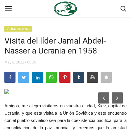
Visitas externas
Login
Register
Visita del líder Jamal Abdel-
Nasser a Ucrania en 1958
Inicio
May 8, 2022 - 05:39
Foro Internacional Nasser
Contacto
Egipto
Amigos, me alegra visitaros en vuestra ciudad, Kiev, capital de
Nuestro Equipo
Ucrania, y que esta visita a la Unión Soviética y este encuentro
con el pueblo soviético sea para la coexistencia pacífica, para la
Herencia de Jamal Abdel-Nasser
consolidación de la paz mundial, y creemos que la amistad