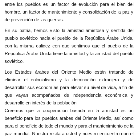
entre los pueblos es un factor de evolución para el bien del
Movimiento Juvenil Nasser
hombre, un factor de mantenimiento y consolidación de la paz y
de prevención de las guerras.
Noticias
En su patria, hemos visto la amistad amistosa y sentida del
pueblo soviético hacia el pueblo de la República Árabe Unida,
Nasser Fellowship para Leadership
con la misma calidez con que sentimos que el pueblo de la
Internacional
República Árabe Unida tiene la amistad y la amistad del pueblo
soviético.
Nuestras Referencias
Los Estados árabes del Oriente Medio están tratando de
eliminar el colonialismo y la dominación extranjera y de
Ciudadano Global
desarrollar sus economías para elevar su nivel de vida, a fin de
que vayan acompañados de independencia económica y
Líderes
desarrollo en interés de la población.
Creemos que la cooperación basada en la amistad es un
Documentos
beneficio para los pueblos árabes del Oriente Medio, así como
para el beneficio de todo el mundo y para el mantenimiento de la
Oportunidades
paz mundial. Nuestra visita a usted y nuestro encuentro con el