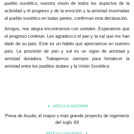
pueblo soviético, nuestra visión de todos los aspectos de la
vídeos
actividad y el progreso y de la emoción y la amistad mostradas
al pueblo soviético en todas partes, confirman esta declaración.
Los colaboradores
Amigos, nos alegra encontrarnos con ustedes. Esperamos que
Los patrocinios
el progreso continúe. Les agradezco el pan y la sal que me han
dado de su país. Este es un hábito que apreciamos en nuestro
país. La provisión de pan y sal es un signo de amistad y
Galería
amistad duradera. Trabajemos siempre para fortalecer la
amistad entre los pueblos árabes y la Unión Soviética.
Lengua
English
Swahili
español
French
Arabic
ARTÍCULO ANTERIOR
Presa de Asuán, el mayor y más grande proyecto de ingeniería
del siglo XX
ARTÍCULO SIGUIENTE