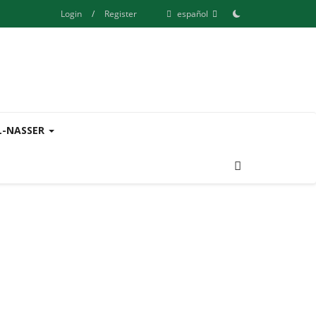
Login
/
Register
español
L-NASSER