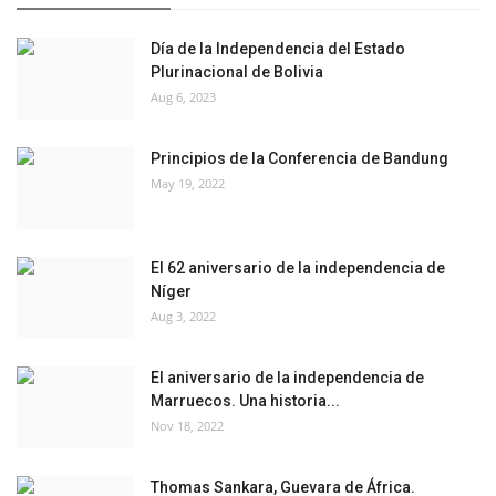
vídeos
Día de la Independencia del Estado
Plurinacional de Bolivia
Los colaboradores
Aug 6, 2023
Los patrocinios
Principios de la Conferencia de Bandung
May 19, 2022
Galería
Lengua
El 62 aniversario de la independencia de
English
Swahili
español
Níger
Aug 3, 2022
French
Arabic
El aniversario de la independencia de
Marruecos. Una historia...
Nov 18, 2022
Thomas Sankara, Guevara de África.