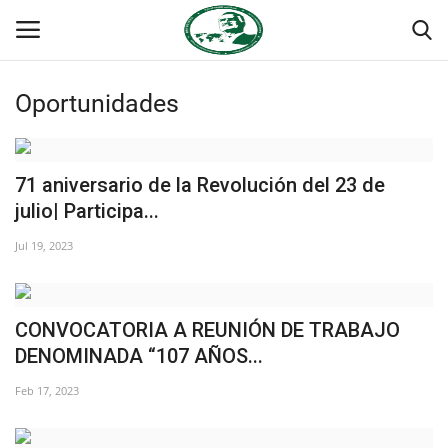
Oportunidades
Login
Register
Inicio
71 aniversario de la Revolución del 23 de
julio| Participa...
Foro Internacional Nasser
Jul 19, 2023
Contacto
CONVOCATORIA A REUNIÓN DE TRABAJO
Egipto
DENOMINADA “107 AÑOS...
Nuestro Equipo
Feb 17, 2023
Herencia de Jamal Abdel-Nasser