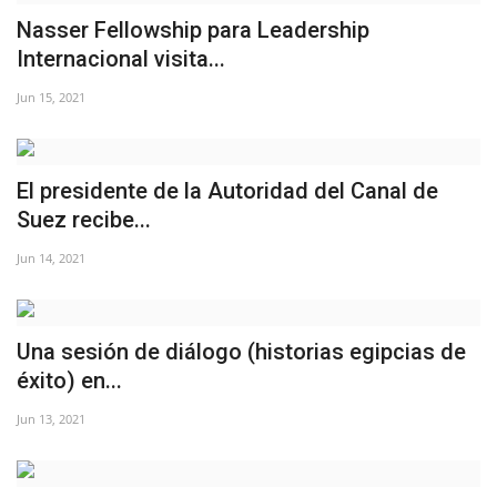
Nasser Fellowship para Leadership
Movimiento Juvenil Nasser
Internacional visita...
Noticias
Jun 15, 2021
Nasser Fellowship para Leadership
Internacional
El presidente de la Autoridad del Canal de
Suez recibe...
Nuestras Referencias
Jun 14, 2021
Ciudadano Global
Líderes
Una sesión de diálogo (historias egipcias de
éxito) en...
Documentos
Jun 13, 2021
Oportunidades