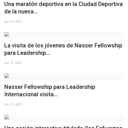
Una maratón deportiva en la Ciudad Deportiva
vídeos
de la nueva...
Los colaboradores
Jun 13, 2021
Los patrocinios
La visita de los jóvenes de Nasser Fellowship
Galería
para Leadership...
Jun 12, 2021
Lengua
English
Swahili
español
Nasser Fellowship para Leadership
French
Arabic
Internacional visita...
Jun 12, 2021