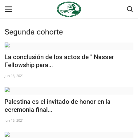
Segunda cohorte
Login
Register
Inicio
La conclusión de los actos de " Nasser
Fellowship para...
Foro Internacional Nasser
Jun 16, 2021
Contacto
Palestina es el invitado de honor en la
Egipto
ceremonia final...
Nuestro Equipo
Jun 15, 2021
Herencia de Jamal Abdel-Nasser