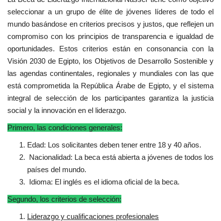
vídeos
seleccionar a un grupo de élite de jóvenes líderes de todo el
mundo basándose en criterios precisos y justos, que reflejen un
Los colaboradores
compromiso con los principios de transparencia e igualdad de
oportunidades. Estos criterios están en consonancia con la
Los patrocinios
Visión 2030 de Egipto, los Objetivos de Desarrollo Sostenible y
las agendas continentales, regionales y mundiales con las que
Galería
está comprometida la República Árabe de Egipto, y el sistema
integral de selección de los participantes garantiza la justicia
Lengua
social y la innovación en el liderazgo.
Primero, las condiciones generales:
English
Swahili
español
Edad: Los solicitantes deben tener entre 18 y 40 años.
French
Arabic
Nacionalidad: La beca está abierta a jóvenes de todos los
países del mundo.
Idioma: El inglés es el idioma oficial de la beca.
Segundo, los criterios de selección:
Liderazgo y cualificaciones profesionales