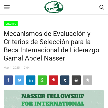
Criterios
Login
Register
Mecanismos de Evaluación y
Criterios de Selección para la
Inicio
Beca Internacional de Liderazgo
Foro Internacional Nasser
Gamal Abdel Nasser
Contacto
Mar 1, 2025 - 17:04
Egipto
Nuestro Equipo
Herencia de Jamal Abdel-Nasser