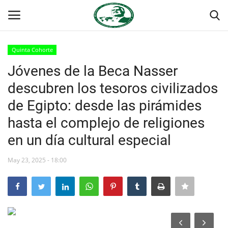
Quinta Cohorte
Login
Register
Jóvenes de la Beca Nasser
descubren los tesoros civilizados
Inicio
de Egipto: desde las pirámides
Foro Internacional Nasser
hasta el complejo de religiones
en un día cultural especial
Contacto
May 23, 2025 - 18:00
Egipto
Nuestro Equipo
Herencia de Jamal Abdel-Nasser