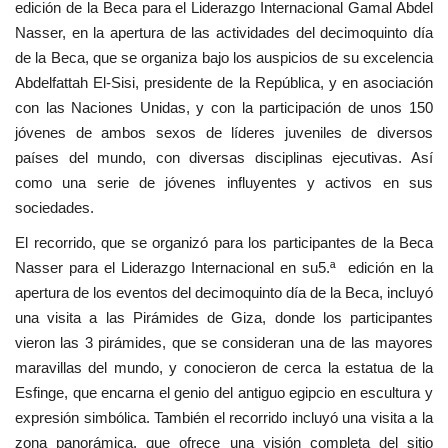
edición de la Beca para el Liderazgo Internacional Gamal Abdel
vídeos
Nasser, en la apertura de las actividades del decimoquinto día
de la Beca, que se organiza bajo los auspicios de su excelencia
Los colaboradores
Abdelfattah El-Sisi, presidente de la República, y en asociación
con las Naciones Unidas, y con la participación de unos 150
Los patrocinios
jóvenes de ambos sexos de líderes juveniles de diversos
países del mundo, con diversas disciplinas ejecutivas. Así
Galería
como una serie de jóvenes influyentes y activos en sus
sociedades.
Lengua
El recorrido, que se organizó para los participantes de la Beca
English
Swahili
español
Nasser para el Liderazgo Internacional en su5.ª edición en la
apertura de los eventos del decimoquinto día de la Beca, incluyó
French
Arabic
una visita a las Pirámides de Giza, donde los participantes
vieron las 3 pirámides, que se consideran una de las mayores
maravillas del mundo, y conocieron de cerca la estatua de la
Esfinge, que encarna el genio del antiguo egipcio en escultura y
expresión simbólica. También el recorrido incluyó una visita a la
zona panorámica, que ofrece una visión completa del sitio