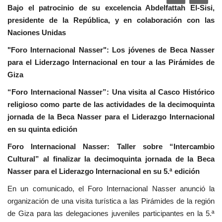
Bajo el patrocinio de su excelencia Abdelfattah El-Sisi,
Movimiento Juvenil Nasser
presidente de la República, y en colaboración con las
Naciones Unidas
Noticias
"Foro Internacional Nasser": Los jóvenes de Beca Nasser
para el Liderzago Internacional en tour a las Pirámides de
Nasser Fellowship para Leadership
Giza
Internacional
“Foro Internacional Nasser”: Una visita al Casco Histórico
religioso como parte de las actividades de la decimoquinta
Nuestras Referencias
jornada de la Beca Nasser para el Liderazgo Internacional
en su quinta edición
Ciudadano Global
Foro Internacional Nasser: Taller sobre “Intercambio
Líderes
Cultural” al finalizar la decimoquinta jornada de la Beca
Nasser para el Liderazgo Internacional en su 5.ª edición
Documentos
En un comunicado, el Foro Internacional Nasser anunció la
organización de una visita turística a las Pirámides de la región
Oportunidades
de Giza para las delegaciones juveniles participantes en la 5.ª