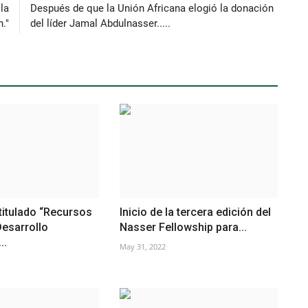
la
Después de que la Unión Africana elogió la donación
."
del líder Jamal Abdulnasser.....
titulado “Recursos
Inicio de la tercera edición del
Desarrollo
Nasser Fellowship para...
..
May 31, 2022