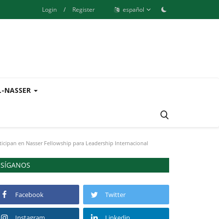
Login
/
Register
español
L-NASSER
ticipan en Nasser Fellowship para Leadership Internacional
SÍGANOS
Facebook
Twitter
Instagram
Linkedin