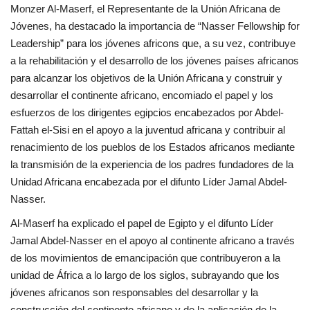
Monzer Al-Maserf, el Representante de la Unión Africana de
vídeos
Jóvenes, ha destacado la importancia de “Nasser Fellowship for
Leadership” para los jóvenes africons que, a su vez, contribuye
Los colaboradores
a la rehabilitación y el desarrollo de los jóvenes países africanos
para alcanzar los objetivos de la Unión Africana y construir y
Los patrocinios
desarrollar el continente africano, encomiado el papel y los
esfuerzos de los dirigentes egipcios encabezados por Abdel-
Galería
Fattah el-Sisi en el apoyo a la juventud africana y contribuir al
renacimiento de los pueblos de los Estados africanos mediante
Lengua
la transmisión de la experiencia de los padres fundadores de la
English
Swahili
español
Unidad Africana encabezada por el difunto Líder Jamal Abdel-
Nasser.
French
Arabic
Al-Maserf ha explicado el papel de Egipto y el difunto Líder
Jamal Abdel-Nasser en el apoyo al continente africano a través
de los movimientos de emancipación que contribuyeron a la
unidad de África a lo largo de los siglos, subrayando que los
jóvenes africanos son responsables del desarrollar y la
construcción del continente africano y de la aplicación de la