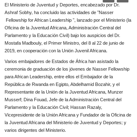
El Ministerio de Juventud y Deportes, encabezado por Dr.
Movimiento Juvenil Nasser
Ashraf Sobhy, ha concluido las actividades de "Nasser
Fellowship for African Leadership ", lanzado por el Ministerio (la
Noticias
Oficina de la Juventud Africana, Administración Central del
Parlamento y la Educación Civil) bajo los auspicios del Dr.
Nasser Fellowship para Leadership
Mostafa Madbouly, el Primer Ministro, del 8 al 22 de junio de
Internacional
2019, en cooperación con la Unión Juvenil Africana.
Varios embajadores de Estados de África han asistado la
Nuestras Referencias
ceremonia de graduación de los jóvenes de Nasser Fellowship
para African Leadership, entre ellos el Embajador de la
Ciudadano Global
República de Rwanda en Egipto, Abdelhamid Bozahir, y el
Representante de la Unión de la Juventud Africana, Munzer
Líderes
Musserf; Dina Fouad, Jefe de la Administración Central del
Parlamento y la Educación Civil; Hassan Razaly,
Documentos
Vicepresidente de la Unión Africana y Fundador de la Oficina de
la Juventud Africana del Ministerio de Juventud y Deportes; y
Oportunidades
varios dirigentes del Ministerio.