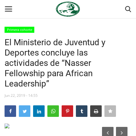
Primera cohorte
Login
Register
El Ministerio de Juventud y
Deportes concluye las
Inicio
actividades de “Nasser
Foro Internacional Nasser
Fellowship para African
Leadership”
Contacto
Jun 22, 2019 - 14:55
Egipto
Nuestro Equipo
Herencia de Jamal Abdel-Nasser