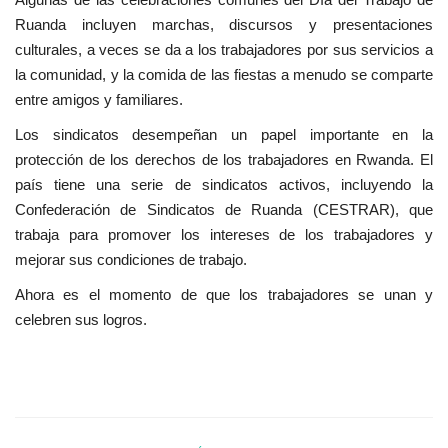
vídeos
Ruanda incluyen marchas, discursos y presentaciones
culturales, a veces se da a los trabajadores por sus servicios a
Los colaboradores
la comunidad, y la comida de las fiestas a menudo se comparte
entre amigos y familiares.
Los patrocinios
Los sindicatos desempeñan un papel importante en la
protección de los derechos de los trabajadores en Rwanda. El
Galería
país tiene una serie de sindicatos activos, incluyendo la
Confederación de Sindicatos de Ruanda (CESTRAR), que
Lengua
trabaja para promover los intereses de los trabajadores y
mejorar sus condiciones de trabajo.
English
Swahili
español
Ahora es el momento de que los trabajadores se unan y
French
Arabic
celebren sus logros.