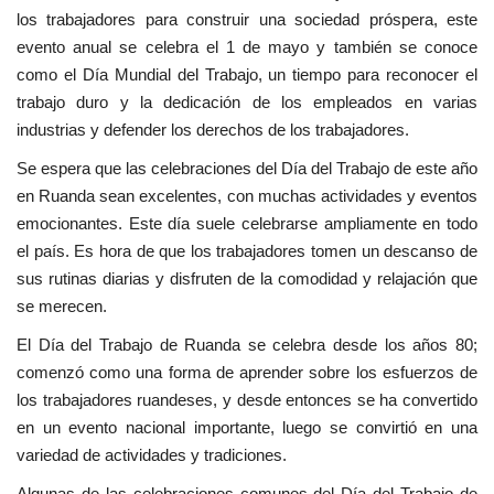
los trabajadores para construir una sociedad próspera, este
Movimiento Juvenil Nasser
evento anual se celebra el 1 de mayo y también se conoce
como el Día Mundial del Trabajo, un tiempo para reconocer el
Nasser Fellowship para Leadership
trabajo duro y la dedicación de los empleados en varias
Internacional
industrias y defender los derechos de los trabajadores.
Se espera que las celebraciones del Día del Trabajo de este año
Noticias
en Ruanda sean excelentes, con muchas actividades y eventos
emocionantes. Este día suele celebrarse ampliamente en todo
Nuestras Referencias
el país. Es hora de que los trabajadores tomen un descanso de
sus rutinas diarias y disfruten de la comodidad y relajación que
Ciudadano Global
se merecen.
El Día del Trabajo de Ruanda se celebra desde los años 80;
Líderes
comenzó como una forma de aprender sobre los esfuerzos de
los trabajadores ruandeses, y desde entonces se ha convertido
Documentos
en un evento nacional importante, luego se convirtió en una
variedad de actividades y tradiciones.
Oportunidades
Algunas de las celebraciones comunes del Día del Trabajo de