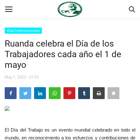
Días Internacionales
Login
Register
Ruanda celebra el Día de los
Trabajadores cada año el 1 de
Inicio
mayo
Contacto
May 1, 2023 - 21:53
Foro Internacional Nasser
Egipto
Nuestro Equipo
El Día del Trabajo es un evento mundial celebrado en todo el
Herencia de Jamal Abdel-Nasser
mundo, en reconocimiento a los esfuerzos y contribuciones de