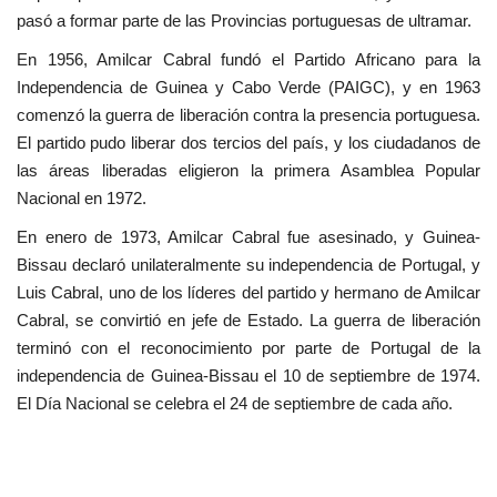
pasó a formar parte de las Provincias portuguesas de ultramar.
Movimiento Juvenil Nasser
En 1956, Amilcar Cabral fundó el Partido Africano para la
Independencia de Guinea y Cabo Verde (PAIGC), y en 1963
Nasser Fellowship para Leadership
comenzó la guerra de liberación contra la presencia portuguesa.
Internacional
El partido pudo liberar dos tercios del país, y los ciudadanos de
las áreas liberadas eligieron la primera Asamblea Popular
Noticias
Nacional en 1972.
Nuestras Referencias
En enero de 1973, Amilcar Cabral fue asesinado, y Guinea-
Bissau declaró unilateralmente su independencia de Portugal, y
Ciudadano Global
Luis Cabral, uno de los líderes del partido y hermano de Amilcar
Cabral, se convirtió en jefe de Estado. La guerra de liberación
Líderes
terminó con el reconocimiento por parte de Portugal de la
independencia de Guinea-Bissau el 10 de septiembre de 1974.
El Día Nacional se celebra el 24 de septiembre de cada año.
Documentos
Oportunidades