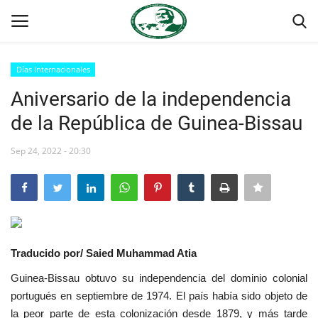
Días Internacionales
Login
Register
Aniversario de la independencia
de la República de Guinea-Bissau
Inicio
Sep 24, 2022 - 20:30
Contacto
Foro Internacional Nasser
Egipto
Traducido por/ Saied Muhammad Atia
Nuestro Equipo
Guinea-Bissau obtuvo su independencia del dominio colonial
portugués en septiembre de 1974. El país había sido objeto de
Herencia de Jamal Abdel-Nasser
la peor parte de esta colonización desde 1879, y más tarde