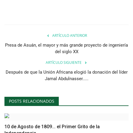
vídeos
Los colaboradores
ARTÍCULO ANTERIOR
Los patrocinios
Presa de Asuán, el mayor y más grande proyecto de ingeniería
Galería
del siglo XX
ARTÍCULO SIGUIENTE
Lengua
Después de que la Unión Africana elogió la donación del líder
English
Swahili
español
Jamal Abdulnasser.....
French
Arabic
POSTS RELACIONADOS
10 de Agosto de 1809... el Primer Grito de la