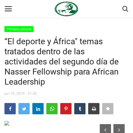
Primera cohorte
Login
Register
“El deporte y África" temas
tratados dentro de las
Inicio
actividades del segundo día de
Foro Internacional Nasser
Nasser Fellowship para African
Leadership
Contacto
Jun 10, 2019 - 21:26
Egipto
Nuestro Equipo
Herencia de Jamal Abdel-Nasser