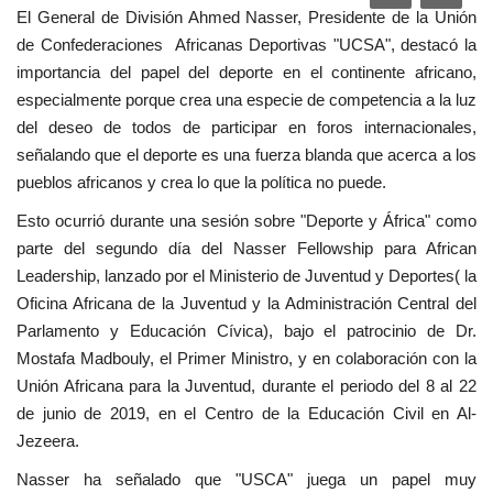
El General de División Ahmed Nasser, Presidente de la Unión
Movimiento Juvenil Nasser
de Confederaciones Africanas Deportivas "UCSA", destacó la
importancia del papel del deporte en el continente africano,
Nasser Fellowship para Leadership
especialmente porque crea una especie de competencia a la luz
Internacional
del deseo de todos de participar en foros internacionales,
señalando que el deporte es una fuerza blanda que acerca a los
Noticias
pueblos africanos y crea lo que la política no puede.
Esto ocurrió durante una sesión sobre "Deporte y África" como
Nuestras Referencias
parte del segundo día del Nasser Fellowship para African
Leadership, lanzado por el Ministerio de Juventud y Deportes( la
Ciudadano Global
Oficina Africana de la Juventud y la Administración Central del
Parlamento y Educación Cívica), bajo el patrocinio de Dr.
Líderes
Mostafa Madbouly, el Primer Ministro, y en colaboración con la
Unión Africana para la Juventud, durante el periodo del 8 al 22
Documentos
de junio de 2019, en el Centro de la Educación Civil en Al-
Jezeera.
Oportunidades
Nasser ha señalado que "USCA" juega un papel muy