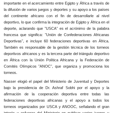
importante en el acercamiento entre Egipto y África a través de
vídeos
la difusión de varios juegos y deportes y su apoyo a los países
del continente africano con el fin de desarrollarle al nivel
Los colaboradores
deportivo, lo que confirma la integración de Egipto y África en el
deporte, aclarando que "USCA" es el acrónimo de la palabra
Los patrocinios
francesa que significa: "Unión de Confederaciones Africanas
Deportivas", e incluye 60 federaciones deportivas en África.
Galería
También es responsable de la gestión técnica de los torneos
deportivos africanos y es la tercera parte del triángulo deportivo
Lengua
en África con la Unión Política Africana y la Federación de
English
Swahili
español
Comités Olímpicos "ANOC", que organiza y promociona los
torneos.
French
Arabic
Nasser elogió el papel del Ministerio de Juventud y Deportes
bajo la presidencia de Dr. Ashraf Sobhi por el apoyo y la
afirmación de la cooperación deportiva entre todas las
federaciones deportivas africanas y el apoyo a todos los
torneos organizados por USCA y ANOOC, señalando el gran
interés y esfuerzo del Ministerio en publicar varios juegos y