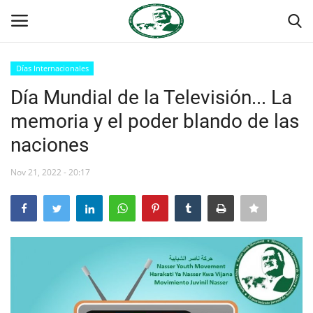
Días Internacionales
Login
Register
Día Mundial de la Televisión... La
memoria y el poder blando de las
Inicio
naciones
Foro Internacional Nasser
Nov 21, 2022 - 20:17
Contacto
Egipto
Nuestro Equipo
Herencia de Jamal Abdel-Nasser