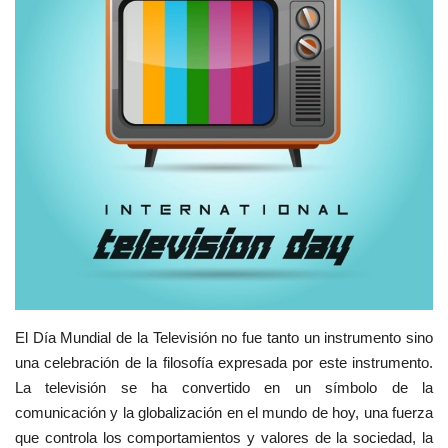
Movimiento Juvenil Nasser
Noticias
Nasser Fellowship para Leadership
Internacional
Nuestras Referencias
Ciudadano Global
Líderes
El Día Mundial de la Televisión no fue tanto un instrumento sino
una celebración de la filosofía expresada por este instrumento.
Documentos
La televisión se ha convertido en un símbolo de la
comunicación y la globalización en el mundo de hoy, una fuerza
Oportunidades
que controla los comportamientos y valores de la sociedad, la