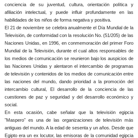
conciencia de su juventud, cultura, orientación política y
vídeos
afiliación intelectual, y puede influir profundamente en las
habilidades de los niños de forma negativa y positiva.
Los colaboradores
El 21 de noviembre se celebra anualmente el Día Mundial de la
Televisión, de conformidad con la resolución No. (51/205) de las
Los patrocinios
Naciones Unidas, en 1996, en conmemoración del primer Foro
Mundial de la Televisión, durante el cual altos responsables de
Galería
los medios de comunicación se reunieron bajo los auspicios de
las Naciones Unidas y alentaron el intercambio de programas
Lengua
de televisión y contenidos de los medios de comunicación entre
English
Swahili
español
las naciones del mundo, dando prioridad a la promoción del
intercambio cultural, El desarrollo de la conciencia de las
French
Arabic
cuestiones de paz y seguridad y del desarrollo económico y
social.
En esta ocasión, cabe señalar que la televisión egipcia
"Maspero" es una de las organizaciones de televisión más
antiguas del mundo. A la edad de sesenta y un años. Desde que
Egipto era un ex locutor, las emisoras de la comunidad egipcia