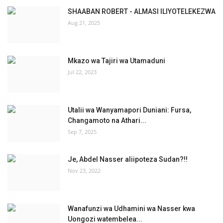
SHAABAN ROBERT - ALMASI ILIYOTELEKEZWA
Aug 21, 2025
Mkazo wa Tajiri wa Utamaduni
Jul 22, 2023
Utalii wa Wanyamapori Duniani: Fursa,
Changamoto na Athari...
Sep 7, 2025
Je, Abdel Nasser aliipoteza Sudan?!!
Nov 23, 2022
Wanafunzi wa Udhamini wa Nasser kwa
Uongozi watembelea...