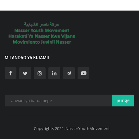
MITANDAO YA KIJAMII
jiunge
Copyrights 2022. NasserYouthMovement