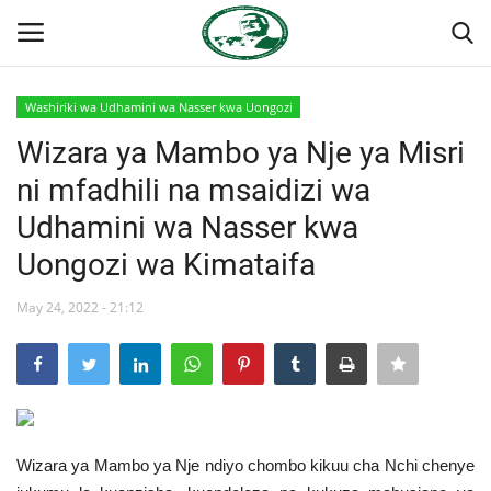
Washiriki wa Udhamini wa Nasser kwa Uongozi
Ingia
Kujiandikisha
Wizara ya Mambo ya Nje ya Misri
ni mfadhili na msaidizi wa
Nyumba
Udhamini wa Nasser kwa
Onyesho la Majaribio
Uongozi wa Kimataifa
Jukwaa la Nasser la Kimataifa
May 24, 2022 - 21:12
Wasiliana
Misri
Wizara ya Mambo ya Nje ndiyo chombo kikuu cha Nchi chenye
Timu yetu