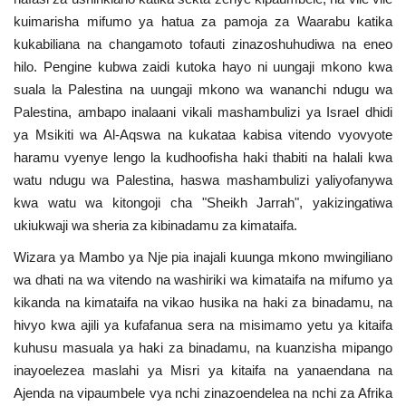
Nyaraka
kuimarisha mifumo ya hatua za pamoja za Waarabu katika
kukabiliana na changamoto tofauti zinazoshuhudiwa na eneo
Nafasi
hilo. Pengine kubwa zaidi kutoka hayo ni uungaji mkono kwa
suala la Palestina na uungaji mkono wa wananchi ndugu wa
Washiriki
Palestina, ambapo inalaani vikali mashambulizi ya Israel dhidi
ya Msikiti wa Al-Aqswa na kukataa kabisa vitendo vyovyote
Video
haramu vyenye lengo la kudhoofisha haki thabiti na halali kwa
watu ndugu wa Palestina, haswa mashambulizi yaliyofanywa
Maonyesho
kwa watu wa kitongoji cha "Sheikh Jarrah", yakizingatiwa
ukiukwaji wa sheria za kibinadamu za kimataifa.
Wadhamini
Wizara ya Mambo ya Nje pia inajali kuunga mkono mwingiliano
wa dhati na wa vitendo na washiriki wa kimataifa na mifumo ya
Language
kikanda na kimataifa na vikao husika na haki za binadamu, na
hivyo kwa ajili ya kufafanua sera na misimamo yetu ya kitaifa
English
Swahili
español
kuhusu masuala ya haki za binadamu, na kuanzisha mipango
French
Arabic
inayoelezea maslahi ya Misri ya kitaifa na yanaendana na
Ajenda na vipaumbele vya nchi zinazoendelea na nchi za Afrika