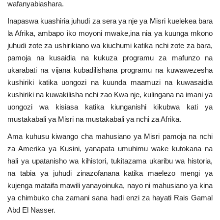
wafanyabiashara.
Inapaswa kuashiria juhudi za sera ya nje ya Misri kuelekea bara
la Afrika, ambapo iko moyoni mwake,ina nia ya kuunga mkono
juhudi zote za ushirikiano wa kiuchumi katika nchi zote za bara,
pamoja na kusaidia na kukuza programu za mafunzo na
ukarabati na vijana kubadilishana programu na kuwawezesha
kushiriki katika uongozi na kuunda maamuzi na kuwasaidia
kushiriki na kuwakilisha nchi zao Kwa nje, kulingana na imani ya
uongozi wa kisiasa katika kiunganishi kikubwa kati ya
mustakabali ya Misri na mustakabali ya nchi za Afrika.
Ama kuhusu kiwango cha mahusiano ya Misri pamoja na nchi
za Amerika ya Kusini, yanapata umuhimu wake kutokana na
hali ya upatanisho wa kihistori, tukitazama ukaribu wa historia,
na tabia ya juhudi zinazofanana katika maelezo mengi ya
kujenga mataifa mawili yanayoinuka, nayo ni mahusiano ya kina
ya chimbuko cha zamani sana hadi enzi za hayati Rais Gamal
Abd El Nasser.