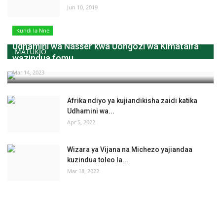
Jun 10, 2019
Kundi la Nne
Udhamini wa Nasser kwa Uongozi wa Kimataifa
MATUKIO
wazindua fomu...
Mar 14, 2023
Afrika ndiyo ya kujiandikisha zaidi katika
Udhamini wa...
Apr 5, 2022
Wizara ya Vijana na Michezo yajiandaa
kuzindua toleo la...
Mar 18, 2022