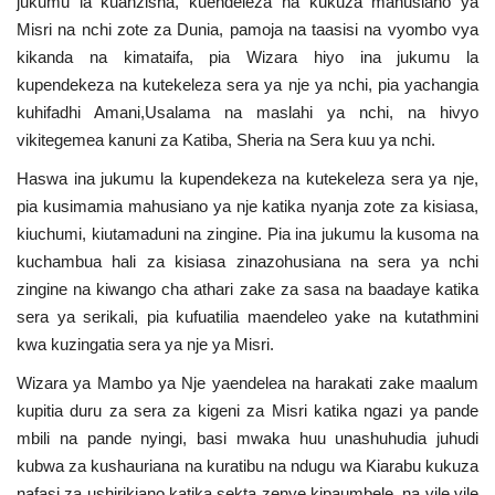
jukumu la kuanzisha, kuendeleza na kukuza mahusiano ya
Misri na nchi zote za Dunia, pamoja na taasisi na vyombo vya
Urithi wa Nasser
kikanda na kimataifa, pia Wizara hiyo ina jukumu la
kupendekeza na kutekeleza sera ya nje ya nchi, pia yachangia
Harakati ya Nasser kwa Vijana
kuhifadhi Amani,Usalama na maslahi ya nchi, na hivyo
vikitegemea kanuni za Katiba, Sheria na Sera kuu ya nchi.
Habari
Haswa ina jukumu la kupendekeza na kutekeleza sera ya nje,
pia kusimamia mahusiano ya nje katika nyanja zote za kisiasa,
Kanuni na Masharti ya Udhamini wa
Nasser
kiuchumi, kiutamaduni na zingine. Pia ina jukumu la kusoma na
kuchambua hali za kisiasa zinazohusiana na sera ya nchi
zingine na kiwango cha athari zake za sasa na baadaye katika
Udhamini wa Nasser
sera ya serikali, pia kufuatilia maendeleo yake na kutathmini
kwa kuzingatia sera ya nje ya Misri.
Nyaraka na Marejeleo
Wizara ya Mambo ya Nje yaendelea na harakati zake maalum
Waanzilishi
kupitia duru za sera za kigeni za Misri katika ngazi ya pande
mbili na pande nyingi, basi mwaka huu unashuhudia juhudi
Raia wa ulimwengu mzima
kubwa za kushauriana na kuratibu na ndugu wa Kiarabu kukuza
nafasi za ushirikiano katika sekta zenye kipaumbele, na vile vile