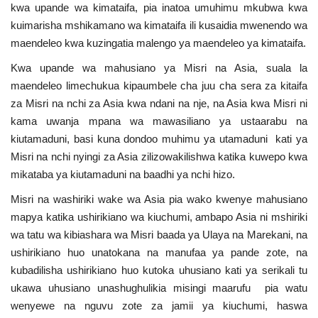
kwa upande wa kimataifa, pia inatoa umuhimu mkubwa kwa
kuimarisha mshikamano wa kimataifa ili kusaidia mwenendo wa
maendeleo kwa kuzingatia malengo ya maendeleo ya kimataifa.
Kwa upande wa mahusiano ya Misri na Asia, suala la
maendeleo limechukua kipaumbele cha juu cha sera za kitaifa
za Misri na nchi za Asia kwa ndani na nje, na Asia kwa Misri ni
kama uwanja mpana wa mawasiliano ya ustaarabu na
kiutamaduni, basi kuna dondoo muhimu ya utamaduni kati ya
Misri na nchi nyingi za Asia zilizowakilishwa katika kuwepo kwa
mikataba ya kiutamaduni na baadhi ya nchi hizo.
Misri na washiriki wake wa Asia pia wako kwenye mahusiano
mapya katika ushirikiano wa kiuchumi, ambapo Asia ni mshiriki
wa tatu wa kibiashara wa Misri baada ya Ulaya na Marekani, na
ushirikiano huo unatokana na manufaa ya pande zote, na
kubadilisha ushirikiano huo kutoka uhusiano kati ya serikali tu
ukawa uhusiano unashughulikia misingi maarufu pia watu
wenyewe na nguvu zote za jamii ya kiuchumi, haswa