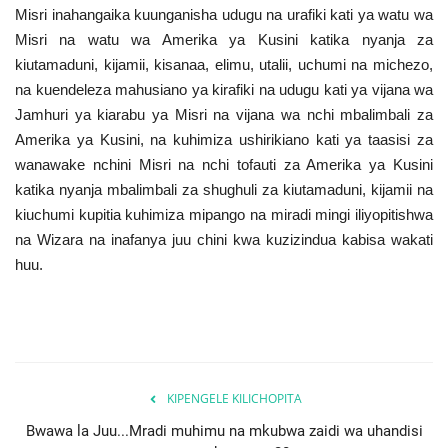
Misri inahangaika kuunganisha udugu na urafiki kati ya watu wa
Misri na watu wa Amerika ya Kusini katika nyanja za
kiutamaduni, kijamii, kisanaa, elimu, utalii, uchumi na michezo,
na kuendeleza mahusiano ya kirafiki na udugu kati ya vijana wa
Jamhuri ya kiarabu ya Misri na vijana wa nchi mbalimbali za
Amerika ya Kusini, na kuhimiza ushirikiano kati ya taasisi za
wanawake nchini Misri na nchi tofauti za Amerika ya Kusini
katika nyanja mbalimbali za shughuli za kiutamaduni, kijamii na
kiuchumi kupitia kuhimiza mipango na miradi mingi iliyopitishwa
na Wizara na inafanya juu chini kwa kuzizindua kabisa wakati
huu.
KIPENGELE KILICHOPITA
Bwawa la Juu...Mradi muhimu na mkubwa zaidi wa uhandisi