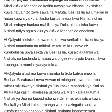
Nyaraka
Misri kufikia Maendeleo katika uwanja wa Nishati, akisisitiza
kuwa hatua hizo ziwe sawa na Mafuta, Gesi asilia au Umeme ni
Nafasi
hatua kubwa ya kufanikisha kujitosheleza kwa Nishati nchini
Misri ambayo huokoa mabilioni ya Dola, akibainisha kuwa
Washiriki
Nishati ndiyo nguzo kuu ya kufikia Maendeleo endelevu.
Al-Qalyubi alisisitiza kuwa mkakati wa serikali katika sekta ya
Video
Nishati unatokana na mihimili mitatu mikuu, nayo ni:
kurekebisha upya sekta ya Gesi asilia, kusaidia ufanisi wa
Maonyesho
Nishati, na kushinda Uhalisia wa ongezeko la joto Duniani kwa
kupunguza mambo yanayotokea.
Wadhamini
Al-Qalyubi aliashiria kuwa shamba la Sola katika eneo la
Benban Barabarani mwa Aswan ni miongoni mwa mitambo
Language
mitatu mikubwa ya Nishati ya Jua katika Mashariki ya Kati na
English
Swahili
español
Afrika Kaskazini, akielezea uzoefu wa Misri katika kutumia
Nishati ya Jua na kuibadilisha iwe Umeme, akisisitiza kuwa
French
Arabic
Serikali ya Misri katika mpango wake inazingatia suala la
kutofautisha vyanzo vya Nishati, ambapo inapotegemea