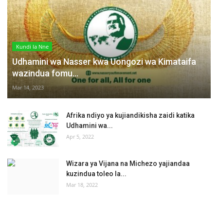
Kundi la Nne
Udhamini wa Nasser kwa Uongozi wa Kimataifa
wazindua fomu...
Mar 14, 2023
Afrika ndiyo ya kujiandikisha zaidi katika
Udhamini wa...
Apr 5, 2022
Wizara ya Vijana na Michezo yajiandaa
kuzindua toleo la...
Mar 18, 2022