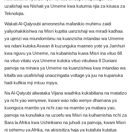
uzalishaji wa Nishati ya Umeme kwa kutumia njia za kisasa za
Teknolojia.
Wakati Al-Qalyoubi ameonesha mafanikio muhimu zaidi
yaliyohakikishwa na Misri kupitia uanzishaji wa miradi kadhaa
ya ujenzi wa miundombinu na kuanzisha mtandao wa Umeme
wa ndani kutoka Aswan ili kuzunguka maeneo yote ya Jamhuri
kwa nguvu ya Umeme, na kubainisha kuwa Misri ina vituo 68
na vituo vitatu vya Umeme kutoka vituo vikubwa 8 Duniani
pamoja na minara ya Umeme na kuanzishwa kwa mtandao wa
kitaifa wa usafirishaji unaozingatia voltage ya juu na kupanuka
hadi kufikia mji mkuu mpya.
Na Al-Qalyubi aliwataka Vijana waafrika kukabiliana na matatizo
ya nchi yao wenyewe, kwani wao ndio wenye dhamana ya
kuongoza mambo ya nchi zao na mambo ya mabara yao,
pamoja na kunufaika na uzoefu wa Misri na kuihamishia nchi za
Bara la Afrika kwa Ushirikiano na juhudi za pamoja, kwani Misri
ni sehemu ya Afrika, na akisisitiza haja ya kutafuta kutatua