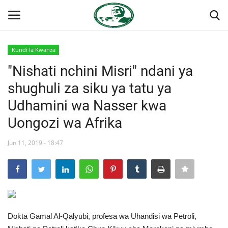
Kundi la Kwanza
Ingia
Kujiandikisha
"Nishati nchini Misri" ndani ya
shughuli za siku ya tatu ya
Nyumba
Udhamini wa Nasser kwa
Jukwaa la Nasser la Kimataifa
Uongozi wa Afrika
Wasiliana
Jun 11, 2019 - 18:47
Onyesho la Majaribio
Misri
Dokta Gamal Al-Qalyubi, profesa wa Uhandisi wa Petroli,
Timu yetu