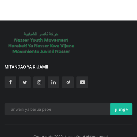
MITANDAO YA KIJAMII
jiunge
Copyrights 2022. NasserYouthMovement