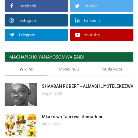
Facebook
Twitter
Instagram
Linkedin
Telegram
Youtube
MACHAPISHO YANAYOSOMWA ZAIDI
Wiki hii
Mwezi huu
Muda wote
SHAABAN ROBERT - ALMASI ILIYOTELEKEZWA
Aug 21, 2025
Mkazo wa Tajiri wa Utamaduni
Jul 22, 2023