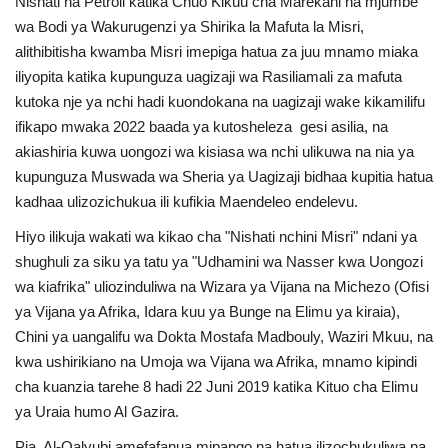
Nishati na Petroli katika Chuo Kikuu cha Marekani na mjumbe
wa Bodi ya Wakurugenzi ya Shirika la Mafuta la Misri,
Urithi wa Nasser
alithibitisha kwamba Misri imepiga hatua za juu mnamo miaka
iliyopita katika kupunguza uagizaji wa Rasiliamali za mafuta
Habari
kutoka nje ya nchi hadi kuondokana na uagizaji wake kikamilifu
ifikapo mwaka 2022 baada ya kutosheleza gesi asilia, na
Harakati ya Nasser kwa Vijana
akiashiria kuwa uongozi wa kisiasa wa nchi ulikuwa na nia ya
kupunguza Muswada wa Sheria ya Uagizaji bidhaa kupitia hatua
Kanuni na Masharti ya Udhamini wa
kadhaa ulizozichukua ili kufikia Maendeleo endelevu.
Nasser
Hiyo ilikuja wakati wa kikao cha "Nishati nchini Misri" ndani ya
shughuli za siku ya tatu ya "Udhamini wa Nasser kwa Uongozi
Udhamini wa Nasser
wa kiafrika" uliozinduliwa na Wizara ya Vijana na Michezo (Ofisi
ya Vijana ya Afrika, Idara kuu ya Bunge na Elimu ya kiraia),
Nyaraka na Marejeleo
Chini ya uangalifu wa Dokta Mostafa Madbouly, Waziri Mkuu, na
kwa ushirikiano na Umoja wa Vijana wa Afrika, mnamo kipindi
Waanzilishi
cha kuanzia tarehe 8 hadi 22 Juni 2019 katika Kituo cha Elimu
ya Uraia humo Al Gazira.
Raia wa ulimwengu mzima
Pia, Al-Qalyubi amefafanua mipango na hatua ilizochukuliwa na