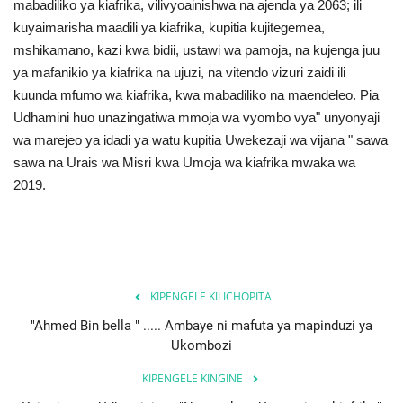
mabadiliko ya kiafrika, vilivyoainishwa na ajenda ya 2063; ili
kuyaimarisha maadili ya kiafrika, kupitia kujitegemea,
mshikamano, kazi kwa bidii, ustawi wa pamoja, na kujenga juu
ya mafanikio ya kiafrika na ujuzi, na vitendo vizuri zaidi ili
kuunda mfumo wa kiafrika, kwa mabadiliko na maendeleo. Pia
Udhamini huo unazingatiwa mmoja wa vyombo vya" unyonyaji
wa marejeo ya idadi ya watu kupitia Uwekezaji wa vijana " sawa
sawa na Urais wa Misri kwa Umoja wa kiafrika mwaka wa
2019.
KIPENGELE KILICHOPITA
"Ahmed Bin bella " ..... Ambaye ni mafuta ya mapinduzi ya
Ukombozi
KIPENGELE KINGINE