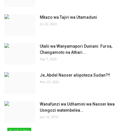
Mkazo wa Tajiri wa Utamaduni
Jul 22, 2023
Utalii wa Wanyamapori Duniani: Fursa,
Changamoto na Athari...
Sep 7, 2025
Je, Abdel Nasser aliipoteza Sudan?!!
Nov 23, 2022
Wanafunzi wa Udhamini wa Nasser kwa
Uongozi watembelea...
Jun 10, 2019
Kundi la Nne