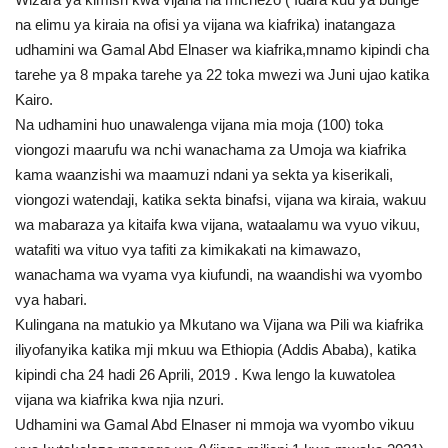
na elimu ya kiraia na ofisi ya vijana wa kiafrika) inatangaza
Urithi wa Nasser
udhamini wa Gamal Abd Elnaser wa kiafrika,mnamo kipindi cha
tarehe ya 8 mpaka tarehe ya 22 toka mwezi wa Juni ujao katika
Harakati ya Nasser kwa Vijana
Kairo.
Na udhamini huo unawalenga vijana mia moja (100) toka
Habari
viongozi maarufu wa nchi wanachama za Umoja wa kiafrika
kama waanzishi wa maamuzi ndani ya sekta ya kiserikali,
Kanuni na Masharti ya Udhamini wa
viongozi watendaji, katika sekta binafsi, vijana wa kiraia, wakuu
Nasser
wa mabaraza ya kitaifa kwa vijana, wataalamu wa vyuo vikuu,
watafiti wa vituo vya tafiti za kimikakati na kimawazo,
Udhamini wa Nasser
wanachama wa vyama vya kiufundi, na waandishi wa vyombo
vya habari.
Nyaraka na Marejeleo
Kulingana na matukio ya Mkutano wa Vijana wa Pili wa kiafrika
iliyofanyika katika mji mkuu wa Ethiopia (Addis Ababa), katika
Waanzilishi
kipindi cha 24 hadi 26 Aprili, 2019 . Kwa lengo la kuwatolea
vijana wa kiafrika kwa njia nzuri.
Raia wa ulimwengu mzima
Udhamini wa Gamal Abd Elnaser ni mmoja wa vyombo vikuu