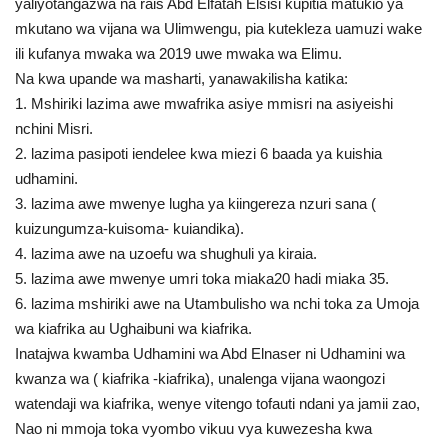
yaliyotangazwa na rais Abd Elfatah Elsisi kupitia matukio ya
mkutano wa vijana wa Ulimwengu, pia kutekleza uamuzi wake
ili kufanya mwaka wa 2019 uwe mwaka wa Elimu.
Na kwa upande wa masharti, yanawakilisha katika:
1. Mshiriki lazima awe mwafrika asiye mmisri na asiyeishi
nchini Misri.
2. lazima pasipoti iendelee kwa miezi 6 baada ya kuishia
udhamini.
3. lazima awe mwenye lugha ya kiingereza nzuri sana (
kuizungumza-kuisoma- kuiandika).
4. lazima awe na uzoefu wa shughuli ya kiraia.
5. lazima awe mwenye umri toka miaka20 hadi miaka 35.
6. lazima mshiriki awe na Utambulisho wa nchi toka za Umoja
wa kiafrika au Ughaibuni wa kiafrika.
Inatajwa kwamba Udhamini wa Abd Elnaser ni Udhamini wa
kwanza wa ( kiafrika -kiafrika), unalenga vijana waongozi
watendaji wa kiafrika, wenye vitengo tofauti ndani ya jamii zao,
Nao ni mmoja toka vyombo vikuu vya kuwezesha kwa