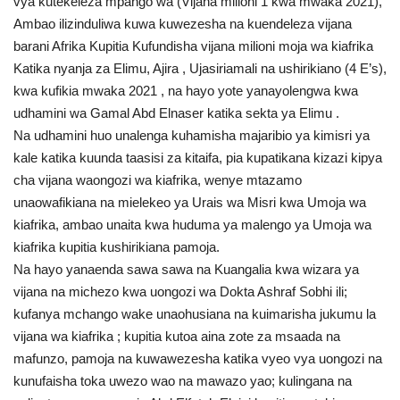
vya kutekeleza mpango wa (Vijana milioni 1 kwa mwaka 2021),
Nyaraka
Ambao ilizinduliwa kuwa kuwezesha na kuendeleza vijana
barani Afrika Kupitia Kufundisha vijana milioni moja wa kiafrika
Nafasi
Katika nyanja za Elimu, Ajira , Ujasiriamali na ushirikiano (4 E’s),
kwa kufikia mwaka 2021 , na hayo yote yanayolengwa kwa
Washiriki
udhamini wa Gamal Abd Elnaser katika sekta ya Elimu .
Na udhamini huo unalenga kuhamisha majaribio ya kimisri ya
Video
kale katika kuunda taasisi za kitaifa, pia kupatikana kizazi kipya
cha vijana waongozi wa kiafrika, wenye mtazamo
Maonyesho
unaowafikiana na mielekeo ya Urais wa Misri kwa Umoja wa
kiafrika, ambao unaita kwa huduma ya malengo ya Umoja wa
Wadhamini
kiafrika kupitia kushirikiana pamoja.
Na hayo yanaenda sawa sawa na Kuangalia kwa wizara ya
Language
vijana na michezo kwa uongozi wa Dokta Ashraf Sobhi ili;
kufanya mchango wake unaohusiana na kuimarisha jukumu la
English
Swahili
español
vijana wa kiafrika ; kupitia kutoa aina zote za msaada na
mafunzo, pamoja na kuwawezesha katika vyeo vya uongozi na
French
Arabic
kunufaisha toka uwezo wao na mawazo yao; kulingana na