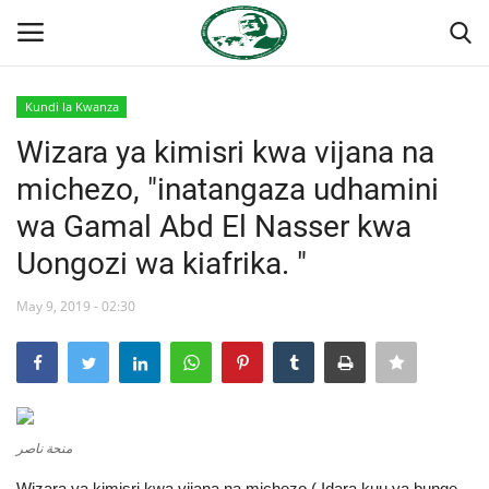
Kundi la Kwanza
Ingia
Kujiandikisha
Wizara ya kimisri kwa vijana na
michezo, "inatangaza udhamini
Nyumba
wa Gamal Abd El Nasser kwa
Onyesho la Majaribio
Uongozi wa kiafrika. "
Jukwaa la Nasser la Kimataifa
May 9, 2019 - 02:30
Wasiliana
Misri
منحة ناصر
Timu yetu
Wizara ya kimisri kwa vijana na michezo ( Idara kuu ya bunge