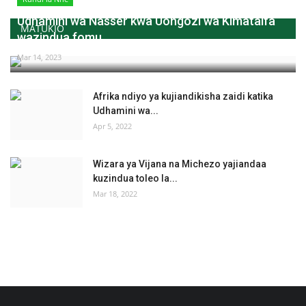
Udhamini wa Nasser kwa Uongozi wa Kimataifa
MATUKIO
wazindua fomu...
Mar 14, 2023
Afrika ndiyo ya kujiandikisha zaidi katika
Udhamini wa...
Apr 5, 2022
Wizara ya Vijana na Michezo yajiandaa
kuzindua toleo la...
Mar 18, 2022