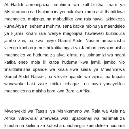
AL-Hadidi ameangazia umuhimu wa kuthibitisha imani ya
Mshikamano na Usalama inayochukuliwa kama asili thabiti kwa
maendeleo, majengo, na mabadiliko kwa raia hawa; akidokeza
kuwa Afya ni sehemu muhimu sana katika mbinu ya maendeleo
ya kijamii kwani raia wenye magonjwa hawawezi kuzindulia
jambo zuri; na kwa hivyo Gamal Abdel Nasser ameanzisha
vitengo kadhaa jumuishi katika ngazi ya Jamhuri inayojumuisha
maendeleo ya huduma za afya, elimu, na usimamizi wa ndani
katika eneo moja ili kutoa huduma kwa jamii, jambo hilo
linalidhihirisha upande wa kiraia kwa siasa ya Mheshimiwa
Gamal Abdel Nasser, na vilevile upande wa vijana, na kupata
wanawake haki zake katika uchaguzi, na hayo yanayofikia
maendeleo na maisha bora kwa Bara la Afrika.
Mwenyekiti wa Taasisi ya Mshikamano wa Raia wa Asia na
Afrika "Afro-Asia" ameweka wazi upatikanaji wa rasilimali za
kifedha na kielimu za kutosha unachangia kuendeleza huduma