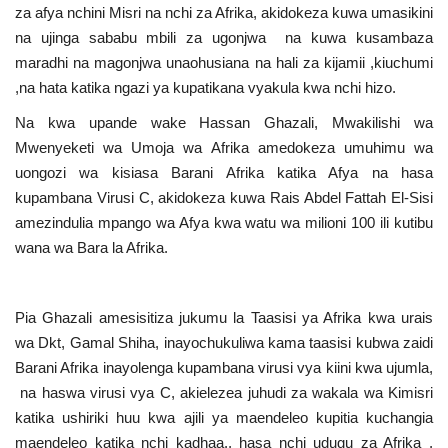
za afya nchini Misri na nchi za Afrika, akidokeza kuwa umasikini
na ujinga sababu mbili za ugonjwa na kuwa kusambaza
maradhi na magonjwa unaohusiana na hali za kijamii ,kiuchumi
,na hata katika ngazi ya kupatikana vyakula kwa nchi hizo.
Na kwa upande wake Hassan Ghazali, Mwakilishi wa
Mwenyeketi wa Umoja wa Afrika amedokeza umuhimu wa
uongozi wa kisiasa Barani Afrika katika Afya na hasa
kupambana Virusi C, akidokeza kuwa Rais Abdel Fattah El-Sisi
amezindulia mpango wa Afya kwa watu wa milioni 100 ili kutibu
wana wa Bara la Afrika.
Pia Ghazali amesisitiza jukumu la Taasisi ya Afrika kwa urais
wa Dkt, Gamal Shiha, inayochukuliwa kama taasisi kubwa zaidi
Barani Afrika inayolenga kupambana virusi vya kiini kwa ujumla,
na haswa virusi vya C, akielezea juhudi za wakala wa Kimisri
katika ushiriki huu kwa ajili ya maendeleo kupitia kuchangia
maendeleo katika nchi kadhaa., hasa nchi udugu za Afrika ,