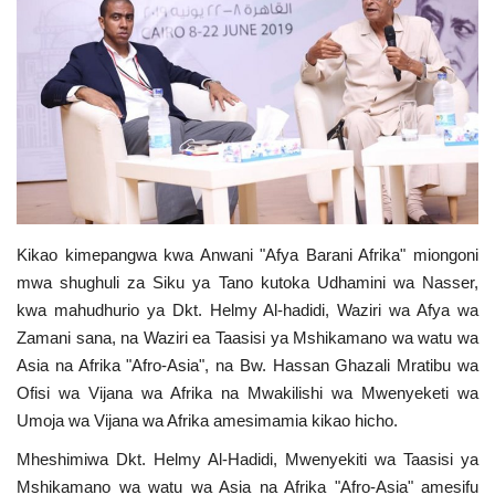
Urithi wa Nasser
Habari
Harakati ya Nasser kwa Vijana
Kanuni na Masharti ya Udhamini wa
Nasser
Kikao kimepangwa kwa Anwani "Afya Barani Afrika" miongoni
mwa shughuli za Siku ya Tano kutoka Udhamini wa Nasser,
Udhamini wa Nasser
kwa mahudhurio ya Dkt. Helmy Al-hadidi, Waziri wa Afya wa
Zamani sana, na Waziri ea Taasisi ya Mshikamano wa watu wa
Nyaraka na Marejeleo
Asia na Afrika "Afro-Asia", na Bw. Hassan Ghazali Mratibu wa
Ofisi wa Vijana wa Afrika na Mwakilishi wa Mwenyeketi wa
Waanzilishi
Umoja wa Vijana wa Afrika amesimamia kikao hicho.
Raia wa ulimwengu mzima
Mheshimiwa Dkt. Helmy Al-Hadidi, Mwenyekiti wa Taasisi ya
Mshikamano wa watu wa Asia na Afrika "Afro-Asia" amesifu