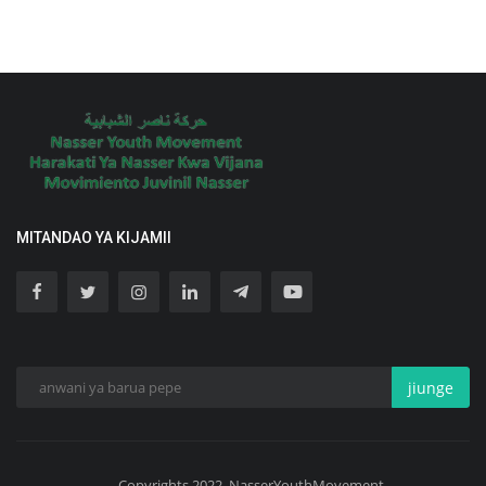
MITANDAO YA KIJAMII
jiunge
Copyrights 2022. NasserYouthMovement