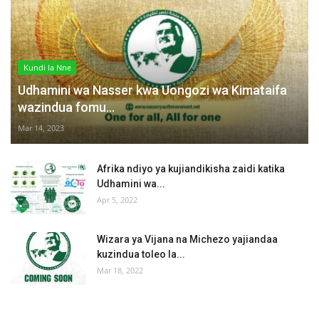
Kundi la Nne
Udhamini wa Nasser kwa Uongozi wa Kimataifa
wazindua fomu...
Mar 14, 2023
Afrika ndiyo ya kujiandikisha zaidi katika
Udhamini wa...
Apr 5, 2022
Wizara ya Vijana na Michezo yajiandaa
kuzindua toleo la...
Mar 18, 2022