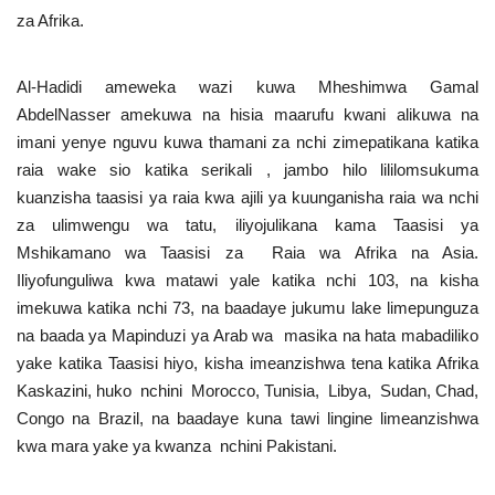
za Afrika.
Al-Hadidi ameweka wazi kuwa Mheshimwa Gamal
AbdelNasser amekuwa na hisia maarufu kwani alikuwa na
imani yenye nguvu kuwa thamani za nchi zimepatikana katika
raia wake sio katika serikali , jambo hilo lililomsukuma
kuanzisha taasisi ya raia kwa ajili ya kuunganisha raia wa nchi
za ulimwengu wa tatu, iliyojulikana kama Taasisi ya
Mshikamano wa Taasisi za Raia wa Afrika na Asia.
Iliyofunguliwa kwa matawi yale katika nchi 103, na kisha
imekuwa katika nchi 73, na baadaye jukumu lake limepunguza
na baada ya Mapinduzi ya Arab wa masika na hata mabadiliko
yake katika Taasisi hiyo, kisha imeanzishwa tena katika Afrika
Kaskazini, huko nchini Morocco, Tunisia, Libya, Sudan, Chad,
Congo na Brazil, na baadaye kuna tawi lingine limeanzishwa
kwa mara yake ya kwanza nchini Pakistani.