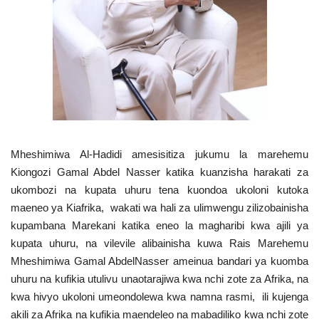
Mheshimiwa Al-Hadidi amesisitiza jukumu la marehemu
Kiongozi Gamal Abdel Nasser katika kuanzisha harakati za
ukombozi na kupata uhuru tena kuondoa ukoloni kutoka
maeneo ya Kiafrika, wakati wa hali za ulimwengu zilizobainisha
kupambana Marekani katika eneo la magharibi kwa ajili ya
kupata uhuru, na vilevile alibainisha kuwa Rais Marehemu
Mheshimiwa Gamal AbdelNasser ameinua bandari ya kuomba
uhuru na kufikia utulivu unaotarajiwa kwa nchi zote za Afrika, na
kwa hivyo ukoloni umeondolewa kwa namna rasmi, ili kujenga
akili za Afrika na kufikia maendeleo na mabadiliko kwa nchi zote