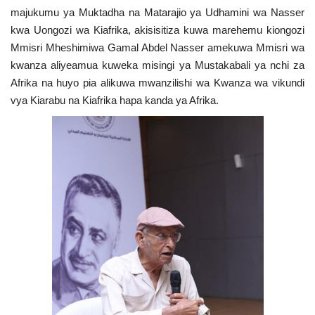
Nyaraka
majukumu ya Muktadha na Matarajio ya Udhamini wa Nasser
kwa Uongozi wa Kiafrika, akisisitiza kuwa marehemu kiongozi
Mmisri Mheshimiwa Gamal Abdel Nasser amekuwa Mmisri wa
Nafasi
kwanza aliyeamua kuweka misingi ya Mustakabali ya nchi za
Afrika na huyo pia alikuwa mwanzilishi wa Kwanza wa vikundi
Washiriki
vya Kiarabu na Kiafrika hapa kanda ya Afrika.
Video
Maonyesho
Wadhamini
Language
English
Swahili
español
French
Arabic