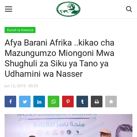
Kundi la Kwanza
Ingia
Kujiandikisha
Afya Barani Afrika ..kikao cha
Mazungumzo Miongoni Mwa
Nyumba
Shughuli za Siku ya Tano ya
Onyesho la Majaribio
Udhamini wa Nasser
Jukwaa la Nasser la Kimataifa
Jun 12, 2019 - 00:29
Wasiliana
Misri
Timu yetu