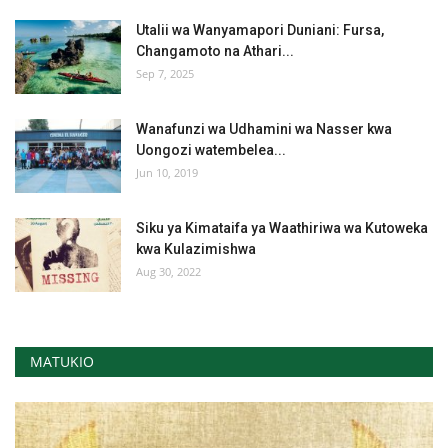
Utalii wa Wanyamapori Duniani: Fursa,
Changamoto na Athari...
Sep 7, 2025
Wanafunzi wa Udhamini wa Nasser kwa
Uongozi watembelea...
Jun 10, 2019
Siku ya Kimataifa ya Waathiriwa wa Kutoweka
kwa Kulazimishwa
Aug 30, 2022
MATUKIO