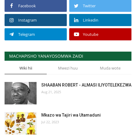
Facebook
Twitter
Instagram
Linkedin
Telegram
Youtube
MACHAPISHO YANAYOSOMWA ZAIDI
Wiki hii
Mwezi huu
Muda wote
SHAABAN ROBERT - ALMASI ILIYOTELEKEZWA
Aug 21, 2025
Mkazo wa Tajiri wa Utamaduni
Jul 22, 2023