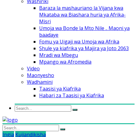
Washiriki
Baraza la mashauriano la Vijana kwa
Mkataba wa Biashara huria ya Afrika-
Misri
Umoja wa Bonde la Mto Nile .. Maoni ya
baadaye
Fomu ya Uigaji wa Umoja wa Afrika
Shule ya kiafrika ya Majira ya Joto 2063
Mradi wa Mbegu
Mpango wa Afromedia
Video
Maonyesho
Wadhamini
Taasisi ya Kiafrika
Habari za Taasisi ya Kiafrika
Ingia
Kujiandikisha