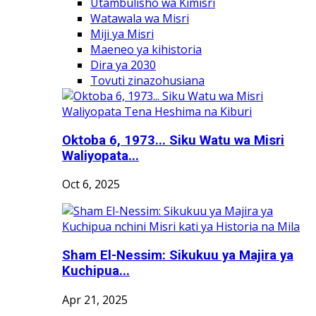
Utambulisho wa Kimisri
Watawala wa Misri
Miji ya Misri
Maeneo ya kihistoria
Dira ya 2030
Tovuti zinazohusiana
Oktoba 6, 1973... Siku Watu wa Misri
Waliyopata...
Oct 6, 2025
Sham El-Nessim: Sikukuu ya Majira ya
Kuchipua...
Apr 21, 2025