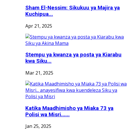
Sham El-Nessim: Sikukuu ya Majira ya
Kuchipua...
Apr 21, 2025
Stempu ya kwanza ya posta ya Kiarabu
kwa Siku...
Mar 21, 2025
Katika Maadhimisho ya Miaka 73 ya
Polisi wa Misri......
Jan 25, 2025