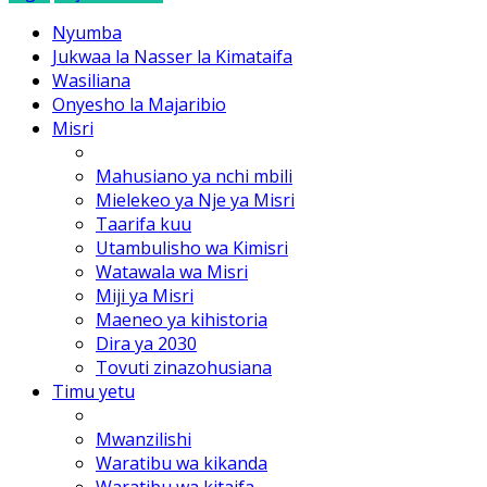
Nyumba
Jukwaa la Nasser la Kimataifa
Wasiliana
Onyesho la Majaribio
Misri
Mahusiano ya nchi mbili
Mielekeo ya Nje ya Misri
Taarifa kuu
Utambulisho wa Kimisri
Watawala wa Misri
Miji ya Misri
Maeneo ya kihistoria
Dira ya 2030
Tovuti zinazohusiana
Timu yetu
Mwanzilishi
Waratibu wa kikanda
Waratibu wa kitaifa