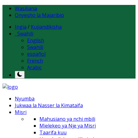
Wasiliana
Onyesho la Majaribio
Ingia
/
Kujiandikisha
Swahili
English
Swahili
español
French
Arabic
Nyumba
Jukwaa la Nasser la Kimataifa
Misri
Mahusiano ya nchi mbili
Mielekeo ya Nje ya Misri
Taarifa kuu