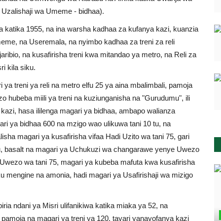
 - Uzalishaji wa Umeme - bidhaa).
a katika 1955, na ina warsha kadhaa za kufanya kazi, kuanzia
me, na Useremala, na nyimbo kadhaa za treni za reli
aribio, na kusafirisha treni kwa mitandao ya metro, na Reli za
i kila siku.
ya treni ya reli na metro elfu 25 ya aina mbalimbali, pamoja
hubeba miili ya treni na kuziunganisha na "Gurudumu", ili
azi, hasa ililenga magari ya bidhaa, ambapo walianza
ri ya bidhaa 600 na mzigo wao ulikuwa tani 10 tu, na
sha magari ya kusafirisha vifaa Hadi Uzito wa tani 75, gari
 juu, basalt na magari ya Uchukuzi wa changarawe yenye Uwezo
 Uwezo wa tani 75, magari ya kubeba mafuta kwa kusafirisha
u mengine na amonia, hadi magari ya Usafirishaji wa mizigo
ia ndani ya Misri ulifanikiwa katika miaka ya 52, na
 pamoja na magari ya treni ya 120, tayari yanayofanya kazi