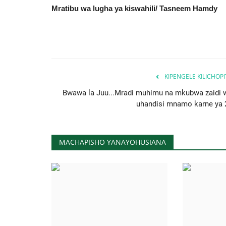
Mratibu wa lugha ya kiswahili/ Tasneem Hamdy
KIPENGELE KILICHOP
Bwawa la Juu...Mradi muhimu na mkubwa zaidi 
uhandisi mnamo karne ya 
MACHAPISHO YANAYOHUSIANA