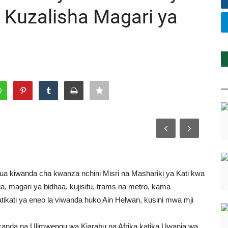
 Kuzalisha Magari ya
a kiwanda cha kwanza nchini Misri na Mashariki ya Kati kwa
ia, magari ya bidhaa, kujisifu, trams na metro, kama
tikati ya eneo la viwanda huko Ain Helwan, kusini mwa mji
 kikanda na Ulimwengu wa Kiarabu na Afrika katika Uwanja wa