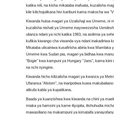
katika reli, na kisha mikataba inafuata, kuzalisha ma
kile kilichojulikana hivi karibuni kama makocha wa "V
Kiwanda hutoa magari ya Uzalishaji wa Umeme, ni mag
kuzalisha nishati ya Umeme inayowezesha Uendeshaji
ulianza ndani ya nchi katika 1983, na asilimia ya se
kufikia kiwango cha viwanda vya ndani inakadiriwa
Mkataba ulisainiwa kusafirisha abiria kwa Mamlaka y
Umeme kwa Sudan pia, magari ya bidhaa kwa manufaa
"Bogie" kwa kampuni ya Hungary "Jans", kama kiini 
na nchi nyingine.
Kiwanda hicho kilizalisha magari ya kwanza ya Metr
Ufaransa "Alstom", na inaripotiwa kuwa makubaliano
alikufa kabla ya kupatikana.
Baada ya kuanzishwa kwa kiwanda na chini ya mael
miaka ya hamsini ya karne iliyopita, ilishuhudia mic
mawasiliano na makampuni ya kimataifa yanayofanya 