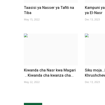
Taasisi ya Nasser ya Tafiti na
Kampuni ya
Tiba
ya El-Nasr
May 15, 2022
Dec 13, 2023
Kiwanda cha Nasr kwa Magari
Siku moja..
.. Kiwanda cha kwanza cha...
Khrushchev
May 22, 2022
Dec 13, 2023