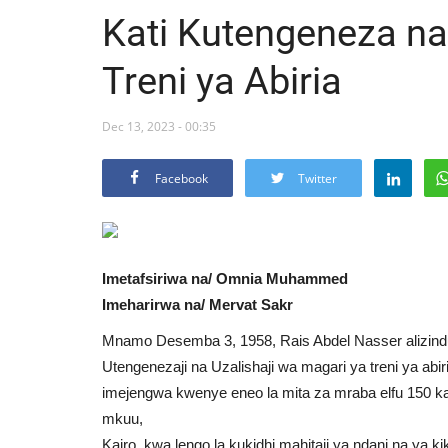
Kati Kutengeneza na
Treni ya Abiria
Dec 13, 2023 - 00:35
Facebook
Twitter
Imetafsiriwa na/ Omnia Muhammed
Imeharirwa na/ Mervat Sakr
Mnamo Desemba 3, 1958, Rais Abdel Nasser alizindu
Utengenezaji na Uzalishaji wa magari ya treni ya abir
imejengwa kwenye eneo la mita za mraba elfu 150 ka
mkuu,
Kairo, kwa lengo la kukidhi mahitaji ya ndani na ya