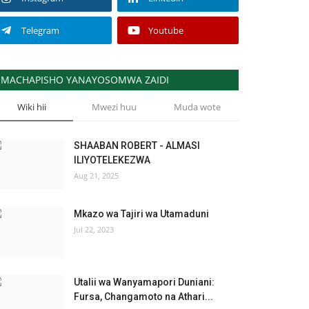
Telegram
Youtube
MACHAPISHO YANAYOSOMWA ZAIDI
Wiki hii
Mwezi huu
Muda wote
SHAABAN ROBERT - ALMASI
ILIYOTELEKEZWA
Aug 21, 2025
Mkazo wa Tajiri wa Utamaduni
Jul 22, 2023
Utalii wa Wanyamapori Duniani:
Fursa, Changamoto na Athari...