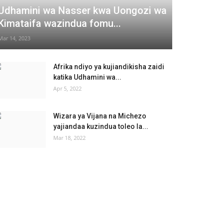
Udhamini wa Nasser kwa Uongozi wa
Kimataifa wazindua fomu...
Mar 14, 2023
Afrika ndiyo ya kujiandikisha zaidi
katika Udhamini wa...
Apr 5, 2022
Wizara ya Vijana na Michezo
yajiandaa kuzindua toleo la...
Mar 18, 2022