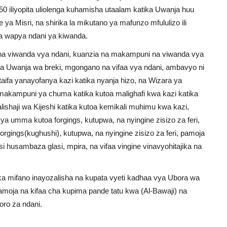
 iliyopita uliolenga kuhamisha utaalam katika Uwanja huu
 ya Misri, na shirika la mikutano ya mafunzo mfululizo ili
a wapya ndani ya kiwanda.
 na viwanda vya ndani, kuanzia na makampuni na viwanda vya
ika Uwanja wa breki, mgongano na vifaa vya ndani, ambavyo ni
fa yanayofanya kazi katika nyanja hizo, na Wizara ya
makampuni ya chuma katika kutoa malighafi kwa kazi katika
shaji wa Kijeshi katika kutoa kemikali muhimu kwa kazi,
ya umma kutoa forgings, kutupwa, na nyingine zisizo za feri,
ings(kughushi), kutupwa, na nyingine zisizo za feri, pamoja
 husambaza glasi, mpira, na vifaa vingine vinavyohitajika na
tika mifano inayozalisha na kupata vyeti kadhaa vya Ubora wa
pamoja na kifaa cha kupima pande tatu kwa (Al-Bawaji) na
ro za ndani.