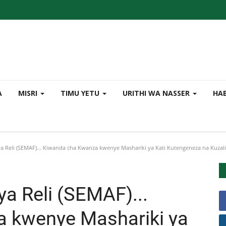
A
MISRI
TIMU YETU
URITHI WA NASSER
HA
a Reli (SEMAF)... Kiwanda cha Kwanza kwenye Mashariki ya Kati Kutengeneza na Kuzalis
a Reli (SEMAF)...
 kwenye Mashariki ya