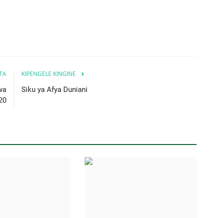
ITA
KIPENGELE KINGINE
wa
Siku ya Afya Duniani
20