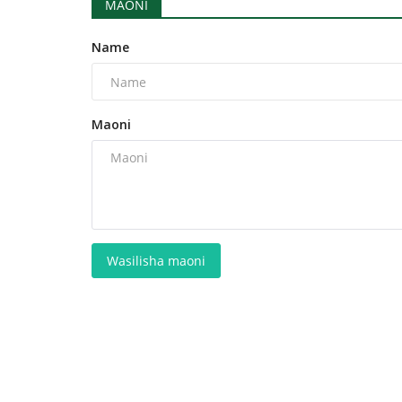
MAONI
Name
Maoni
Wasilisha maoni