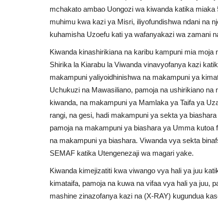
mchakato ambao Uongozi wa kiwanda katika miaka 50
muhimu kwa kazi ya Misri, iliyofundishwa ndani na nje
kuhamisha Uzoefu kati ya wafanyakazi wa zamani n
Kiwanda kinashirikiana na karibu kampuni mia moja
Shirika la Kiarabu la Viwanda vinavyofanya kazi kat
makampuni yaliyoidhinishwa na makampuni ya kimatai
Uchukuzi na Mawasiliano, pamoja na ushirikiano na 
kiwanda, na makampuni ya Mamlaka ya Taifa ya Uzali
rangi, na gesi, hadi makampuni ya sekta ya biashara 
pamoja na makampuni ya biashara ya Umma kutoa forg
na makampuni ya biashara. Viwanda vya sekta binafsi
SEMAF katika Utengenezaji wa magari yake.
Kiwanda kimejizatiti kwa viwango vya hali ya juu ka
kimataifa, pamoja na kuwa na vifaa vya hali ya juu, 
mashine zinazofanya kazi na (X-RAY) kugundua kaso