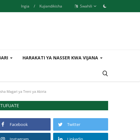
Ingia
/
Kujiandikisha
Swahili
BARI
HARAKATI YA NASSER KWA VIJANA
ha Magari ya Treni ya Abiria
TUFUATE
Facebook
Twitter
Instagram
Linkedin