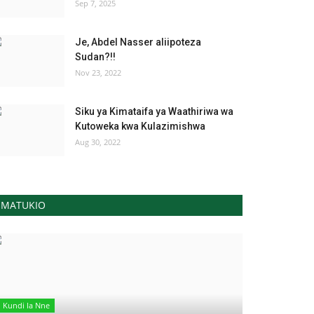
Sep 7, 2025
Je, Abdel Nasser aliipoteza
Sudan?!!
Nov 23, 2022
Siku ya Kimataifa ya Waathiriwa wa
Kutoweka kwa Kulazimishwa
Aug 30, 2022
MATUKIO
Kundi la Nne