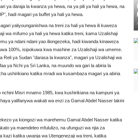
gari ya daraja la kwanza ya hewa, na ya pili ya hali ya hewa, na
IP", hadi magari ya buffet ya hali ya hewa.
ari yaliyounganishwa na treni za hali ya hewa ili kuweza
 wa mifumo ya hali ya hewa katika treni, kama Uzalishaji
hemu ya ndani ndani yao iliongezeka, hadi kiwanda kinaweza
 kuwa 100%, isipokuwa kwa mashine za Uzalishaji wa umeme.
a Reli ya Sudan "darasa la kwanza", magari ya Uzalishaji wa
 ya Nchi ya Sri Lanka, na muundo wa gari la abiria la
cha ushirikiano katika mradi wa kusambaza magari ya abiria
o nchini Misri mnamo 1985, kwa kushirikiana na kampuni ya
 haya yalifanywa wakati wa enzi za Gamal Abdel Nasser lakini
ekezo ya kiongozi wa marehemu Gamal Abdel Nasser katika
hakato ya maendeleo mfululizo, na ufunguzi wa njia za
kazi katika uwanja wa Utengenezaji wa treni, katika