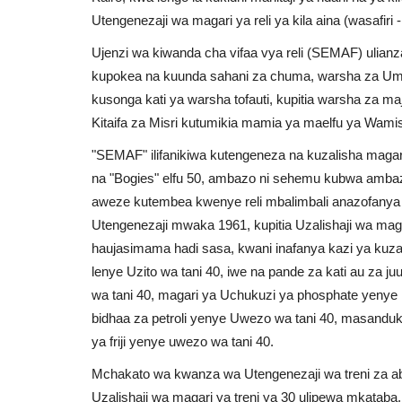
Utengenezaji wa magari ya reli ya kila aina (wasafiri
Ujenzi wa kiwanda cha vifaa vya reli (SEMAF) ulianz
kupokea na kuunda sahani za chuma, warsha za Ume
kusonga kati ya warsha tofauti, kupitia warsha za maj
Kitaifa za Misri kutumikia mamia ya maelfu ya Wamisr
"SEMAF" ilifanikiwa kutengeneza na kuzalisha magari 
na "Bogies" elfu 50, ambazo ni sehemu kubwa ambazo 
aweze kutembea kwenye reli mbalimbali anazofanya k
Utengenezaji mwaka 1961, kupitia Uzalishaji wa maga
haujasimama hadi sasa, kwani inafanya kazi ya kuzali
lenye Uzito wa tani 40, iwe na pande za kati au za
wa tani 40, magari ya Uchukuzi ya phosphate yenye
bidhaa za petroli yenye Uwezo wa tani 40, masanduk
ya friji yenye uwezo wa tani 40.
Mchakato wa kwanza wa Utengenezaji wa treni za abir
Uzalishaji wa magari ya treni ya 30 ulipewa mkataba,