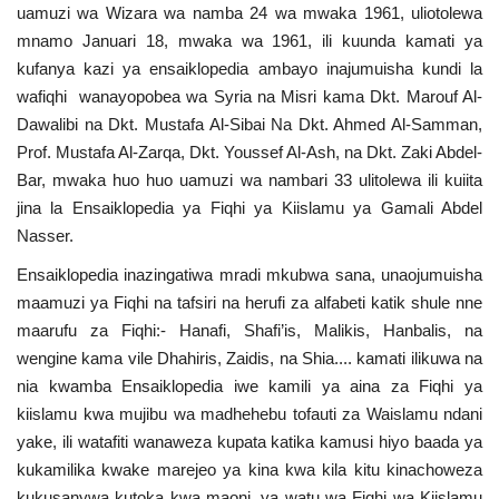
uamuzi wa Wizara wa namba 24 wa mwaka 1961, uliotolewa
mnamo Januari 18, mwaka wa 1961, ili kuunda kamati ya
kufanya kazi ya ensaiklopedia ambayo inajumuisha kundi la
wafiqhi wanayopobea wa Syria na Misri kama Dkt. Marouf Al-
Dawalibi na Dkt. Mustafa Al-Sibai Na Dkt. Ahmed Al-Samman,
Prof. Mustafa Al-Zarqa, Dkt. Youssef Al-Ash, na Dkt. Zaki Abdel-
Bar, mwaka huo huo uamuzi wa nambari 33 ulitolewa ili kuiita
jina la Ensaiklopedia ya Fiqhi ya Kiislamu ya Gamali Abdel
Nasser.
Ensaiklopedia inazingatiwa mradi mkubwa sana, unaojumuisha
maamuzi ya Fiqhi na tafsiri na herufi za alfabeti katik shule nne
maarufu za Fiqhi:- Hanafi, Shafi’is, Malikis, Hanbalis, na
wengine kama vile Dhahiris, Zaidis, na Shia.... kamati ilikuwa na
nia kwamba Ensaiklopedia iwe kamili ya aina za Fiqhi ya
kiislamu kwa mujibu wa madhehebu tofauti za Waislamu ndani
yake, ili watafiti wanaweza kupata katika kamusi hiyo baada ya
kukamilika kwake marejeo ya kina kwa kila kitu kinachoweza
kukusanywa kutoka kwa maoni, ya watu wa Fiqhi wa Kiislamu