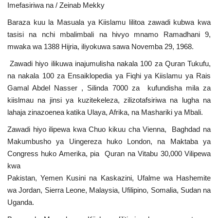
Imefasiriwa na / Zeinab Mekky
Urithi wa Nasser
Baraza kuu la Masuala ya Kiislamu lilitoa zawadi kubwa kwa
tasisi na nchi mbalimbali na hivyo mnamo Ramadhani 9,
Harakati ya Nasser kwa Vijana
mwaka wa 1388 Hijria, iliyokuwa sawa Novemba 29, 1968.
Zawadi hiyo ilikuwa inajumulisha nakala 100 za Quran Tukufu,
Habari
na nakala 100 za Ensaiklopedia ya Fiqhi ya Kiislamu ya Rais
Gamal Abdel Nasser , Silinda 7000 za kufundisha mila za
Kanuni na Masharti ya Udhamini wa
kiislmau na jinsi ya kuzitekeleza, zilizotafsiriwa na lugha na
Nasser
lahaja zinazoenea katika Ulaya, Afrika, na Mashariki ya Mbali.
Udhamini wa Nasser
Zawadi hiyo ilipewa kwa Chuo kikuu cha Vienna, Baghdad na
Makumbusho ya Uingereza huko London, na Maktaba ya
Nyaraka na Marejeleo
Congress huko Amerika, pia Quran na Vitabu 30,000 Vilipewa
kwa
Waanzilishi
Pakistan, Yemen Kusini na Kaskazini, Ufalme wa Hashemite
wa Jordan, Sierra Leone, Malaysia, Ufilipino, Somalia, Sudan na
Raia wa ulimwengu mzima
Uganda.