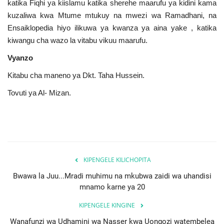
katika Fiqhi ya kiislamu katika sherehe maarufu ya kidini kama
kuzaliwa kwa Mtume mtukuy na mwezi wa Ramadhani, na
Ensaiklopedia hiyo ilikuwa ya kwanza ya aina yake , katika
kiwangu cha wazo la vitabu vikuu maarufu.
Vyanzo
Kitabu cha maneno ya Dkt. Taha Hussein.
Tovuti ya Al- Mizan.
KIPENGELE KILICHOPITA
Bwawa la Juu...Mradi muhimu na mkubwa zaidi wa uhandisi
mnamo karne ya 20
KIPENGELE KINGINE
Wanafunzi wa Udhamini wa Nasser kwa Uongozi watembelea