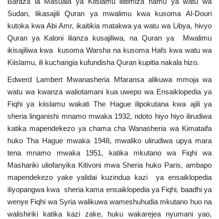
Baraza la Masuala ya Kiislamu lilitimiza hamu ya watu wa
Nyaraka
Sudan, likasajili Quran ya mwalimu kwa kusoma Al-Douri
kutoka kwa Abi Amr, ikaitikia matakwa ya watu wa Libya, hivyo
Nafasi
Quran ya Kaloni ilianza kusajiliwa, na Quran ya Mwalimu
ikisajiliwa kwa kusoma Warsha na kusoma Hafs kwa watu wa
Washiriki
Kiislamu, ili kuchangia kufundisha Quran kupitia nakala hizo.
Edwerd Lambert Mwanasheria Mfaransa alikuwa mmoja wa
Video
watu wa kwanza waliotamani kua uwepo wa Ensaiklopedia ya
Fiqhi ya kiislamu wakati The Hague ilipokutana kwa ajili ya
Maonyesho
sheria linganishi mnamo mwaka 1932, ndoto hiyo hiyo ilirudiwa
katika mapendekezo ya chama cha Wanasheria wa Kimataifa
Wadhamini
huko Tha Hague mwaka 1948, mwaliko ulirudiwa upya mara
tena mnamo mwaka 1951, katika mkutano wa Fiqhi wa
Language
Mashariki uliofanyika Kitivoni mwa Sheria huko Paris, ambapo
mapendekezo yake yalidai kuzindua kazi ya ensaiklopedia
English
Swahili
español
iliyopangwa kwa sheria kama ensaiklopedia ya Fiqhi, baadhi ya
French
Arabic
wenye Fiqhi wa Syria walikuwa wameshuhudia mkutano huo na
walishiriki katika kazi zake, huku wakarejea nyumani yao,