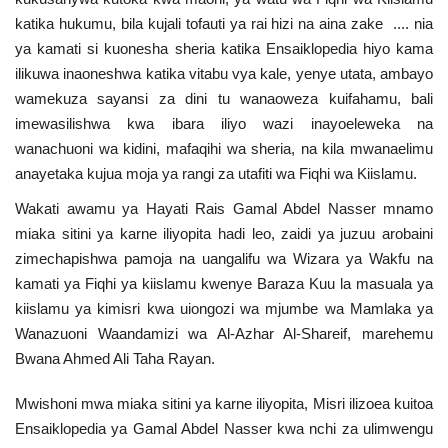
katika hukumu, bila kujali tofauti ya rai hizi na aina zake .... nia
ya kamati si kuonesha sheria katika Ensaiklopedia hiyo kama
ilikuwa inaoneshwa katika vitabu vya kale, yenye utata, ambayo
wamekuza sayansi za dini tu wanaoweza kuifahamu, bali
imewasilishwa kwa ibara iliyo wazi inayoeleweka na
wanachuoni wa kidini, mafaqihi wa sheria, na kila mwanaelimu
anayetaka kujua moja ya rangi za utafiti wa Fiqhi wa Kiislamu.
Wakati awamu ya Hayati Rais Gamal Abdel Nasser mnamo
miaka sitini ya karne iliyopita hadi leo, zaidi ya juzuu arobaini
zimechapishwa pamoja na uangalifu wa Wizara ya Wakfu na
kamati ya Fiqhi ya kiislamu kwenye Baraza Kuu la masuala ya
kiislamu ya kimisri kwa uiongozi wa mjumbe wa Mamlaka ya
Wanazuoni Waandamizi wa Al-Azhar Al-Shareif, marehemu
Bwana Ahmed Ali Taha Rayan.
Mwishoni mwa miaka sitini ya karne iliyopita, Misri ilizoea kuitoa
Ensaiklopedia ya Gamal Abdel Nasser kwa nchi za ulimwengu