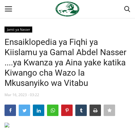
Jamii ya Nasser
Ingia
Kujiandikisha
Ensaiklopedia ya Fiqhi ya
Kiislamu ya Gamal Abdel Nasser
Nyumba
....ya Kwanza ya Aina yake katika
Onyesho la Majaribio
Kiwango cha Wazo la
Mkusanyiko wa Vitabu
Jukwaa la Nasser la Kimataifa
Mar 16, 2023 - 03:22
Wasiliana
Misri
Timu yetu