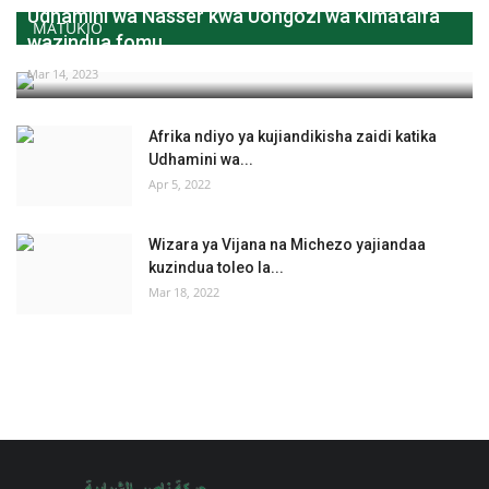
Udhamini wa Nasser kwa Uongozi wa Kimataifa
MATUKIO
wazindua fomu...
Mar 14, 2023
Afrika ndiyo ya kujiandikisha zaidi katika
Udhamini wa...
Apr 5, 2022
Wizara ya Vijana na Michezo yajiandaa
kuzindua toleo la...
Mar 18, 2022