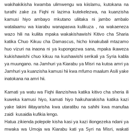
wakihakikisha kwamba ulimwengu wa kiislamu, kutokana na
turathi zake za Fiqhi ni lazima kutekelezwa, na kuanzisha
kamusi hiyo ambayo mkutano uliitaka ni jambo ambalo
watalaamu wa kiarabu wanapaswa kulikuza , na wakaeneza
wazo hili na kuliita mpaka wakakishawishi Kitivo cha Sharia
katika Chuo Kikuu cha Damascus, hicho kinakubali mtazamo
huo vizuri na inaona ni ya kupongezwa sana, mpaka ikaweza
kukishawishi chuo kikuu na kushawishi serikali ya Syria kabla
ya muungano. na Jamhuri ya Kiarabu ya Misri na kutoa amri ya
Jamhuri ya kuanzisha kamusi hii kwa mfumo maalum Asili yake
inatokana na amri hii.
Kamati ya watu wa Fiqhi ilianzishwa katika kitivo cha sheria ili
kuweka kamusi hiyo, kamati hiyo haikuharakisha katika kazi
yake lakini iliitayarisha kwa utaratibu na sahihi kwa manufaa
zaidi kusaidia kufikia lengo.
Hatua zikienda polepole kisha kasi ya kazi iliongezeka ndani ya
mwaka wa Umoja wa Kiarabu kati ya Syri na Misri, wakati