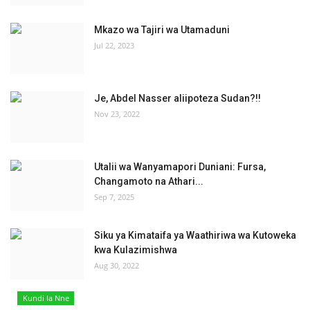
Mkazo wa Tajiri wa Utamaduni
Jul 22, 2023
Je, Abdel Nasser aliipoteza Sudan?!!
Nov 23, 2022
Utalii wa Wanyamapori Duniani: Fursa,
Changamoto na Athari...
Sep 7, 2025
Siku ya Kimataifa ya Waathiriwa wa Kutoweka
kwa Kulazimishwa
Aug 30, 2022
Kundi la Nne