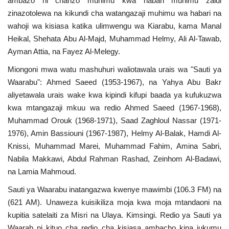
ambazo ni chanzo muhimu kwa habari muhimu zaidi
zinazotolewa na kikundi cha watangazaji muhimu wa habari na
wahoji wa kisiasa katika ulimwengu wa Kiarabu, kama Manal
Heikal, Shehata Abu Al-Majd, Muhammad Helmy, Ali Al-Tawab,
Ayman Attia, na Fayez Al-Melegy.
Miongoni mwa watu mashuhuri waliotawala urais wa "Sauti ya
Waarabu": Ahmed Saeed (1953-1967), na Yahya Abu Bakr
aliyetawala urais wake kwa kipindi kifupi baada ya kufukuzwa
kwa mtangazaji mkuu wa redio Ahmed Saeed (1967-1968),
Muhammad Orouk (1968-1971), Saad Zaghloul Nassar (1971-
1976), Amin Bassiouni (1967-1987), Helmy Al-Balak, Hamdi Al-
Knissi, Muhammad Marei, Muhammad Fahim, Amina Sabri,
Nabila Makkawi, Abdul Rahman Rashad, Zeinhom Al-Badawi,
na Lamia Mahmoud.
Sauti ya Waarabu inatangazwa kwenye mawimbi (106.3 FM) na
(621 AM). Unaweza kuisikiliza moja kwa moja mtandaoni na
kupitia satelaiti za Misri na Ulaya. Kimsingi. Redio ya Sauti ya
Waarab ni kituo cha redio cha kisiasa ambacho kina jukumu