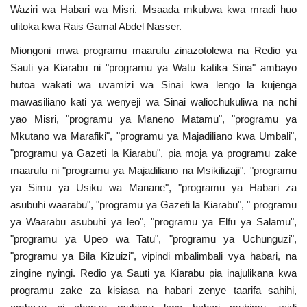
Waziri wa Habari wa Misri. Msaada mkubwa kwa mradi huo
ulitoka kwa Rais Gamal Abdel Nasser.
Miongoni mwa programu maarufu zinazotolewa na Redio ya
Sauti ya Kiarabu ni "programu ya Watu katika Sina" ambayo
hutoa wakati wa uvamizi wa Sinai kwa lengo la kujenga
mawasiliano kati ya wenyeji wa Sinai waliochukuliwa na nchi
yao Misri, "programu ya Maneno Matamu", "programu ya
Mkutano wa Marafiki", "programu ya Majadiliano kwa Umbali",
"programu ya Gazeti la Kiarabu", pia moja ya programu zake
maarufu ni "programu ya Majadiliano na Msikilizaji", "programu
ya Simu ya Usiku wa Manane", "programu ya Habari za
asubuhi waarabu", "programu ya Gazeti la Kiarabu", " programu
ya Waarabu asubuhi ya leo", "programu ya Elfu ya Salamu",
"programu ya Upeo wa Tatu", "programu ya Uchunguzi",
"programu ya Bila Kizuizi", vipindi mbalimbali vya habari, na
zingine nyingi. Redio ya Sauti ya Kiarabu pia inajulikana kwa
programu zake za kisiasa na habari zenye taarifa sahihi,