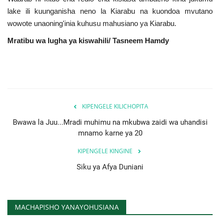
lake ili kuunganisha neno la Kiarabu na kuondoa mvutano
wowote unaoning'inia kuhusu mahusiano ya Kiarabu.
Mratibu wa lugha ya kiswahili/ Tasneem Hamdy
KIPENGELE KILICHOPITA
Bwawa la Juu...Mradi muhimu na mkubwa zaidi wa uhandisi
mnamo karne ya 20
KIPENGELE KINGINE
Siku ya Afya Duniani
MACHAPISHO YANAYOHUSIANA