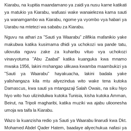
Kiarabu, na kupitia maandamano ya zaidi ya nusu karne katikati
ya matukio ya Kiarabu, wafuasi wake wanaielezea kama sauti
ya wanamgambo wa Kiarabu, ngome ya vyombo vya habari ya
Uarabu na mtetezi wa sababu za Kiarabu.
Nguvu na athari za "Sauti ya Waarabu" zilifikia mafanikio yake
makubwa katika kusimama dhidi ya uchokozi wa pande tatu,
uliovutia nguvu zake za kuharibu vituo vya uchokozi
vinavyotuma "Abu Zaabal" katika kuanguka kwa mnamo
mwaka 1956, lakini mshangao ulikuwa kwamba maambukizi ya
"Sauti ya Waarabu" hayakuacha, lakini badala yake
yalishangaza kila mtu aliyezindua wito wake tena kutoka
Damascus, kwa sauti ya mtangazaji Salah Owais, na siku hiyo
hiyo wito huo ulizinduliwa kutoka Tunisia, kisha kutoka Amman,
Beirut, na Tripoli magharibi, katika muziki wa ajabu ulioonesha
umoja wa taifa la Kiarabu.
Wazo la kuanzisha redio ya Sauti ya Waarabu linarudi kwa Dkt.
Mohamed Abdel Qader Hatem, baadaye aliyechukua nafasi ya