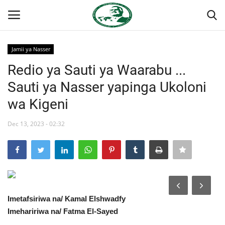
Jamii ya Nasser
Ingia
Kujiandikisha
Redio ya Sauti ya Waarabu ...
Sauti ya Nasser yapinga Ukoloni
Nyumba
wa Kigeni
Jukwaa la Nasser la Kimataifa
Dec 13, 2023 - 02:32
Wasiliana
Onyesho la Majaribio
Misri
Imetafsiriwa na/ Kamal Elshwadfy
Imehaririwa na/ Fatma El-Sayed
Timu yetu