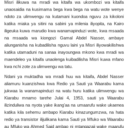
Misri ilikuwa na mradi wa kitaifa wa ukombozi wa kitaifa
unaosaidia na kusimama bega kwa bega na watu wote wenye
Urithi wa Nasser
ndoto za ulimwengu na kutamani kuondoa nguvu za kikoloni
katika miaka ya sitini na sabini ya milenia iliyopita, na Kairo
Habari
iligeuka kuwa marudio kwa wanamapinduzi wote, kwa msaada
na msaada wa kiongozi Gamal Abdel Nasser, ambaye
Harakati ya Nasser kwa Vijana
aliunganisha na kubadilisha nguvu laini ya Misri iliyowakilishwa
katika utamaduni na sanaa inayoungwa mkono kwa mradi wa
Kanuni na Masharti ya Udhamini wa
maendeleo ya kitaifa unaolenga kuibadilisha Misri kuwa mfano
Nasser
kwa nchi zote za ulimwengu wa tatu.
Udhamini wa Nasser
Ndani ya muktadha wa mradi huu wa kitaifa, Abdel Nasser
aliamuru kuanzishwa kwa Redio ya Sauti ya Waarabu kama
Nyaraka na Marejeleo
jukwaa la wanamapinduzi na watu huru katika ulimwengu wa
Kiarabu mnamo tarehe Julai 4, 1953, sauti ya Waarabu
Waanzilishi
ilizinduliwa na nyota yake ikang'aa na umaarufu wake ukaenea
katika kila sehemu ambapo Kiarabu kinazungumzwa, na hata
Raia wa ulimwengu mzima
redio ya transistor ilijulikana kama Sauti ya Mfuko wa Waarabu
au Mfuko wa Ahmed Said ambao ni mtangazaji wake maarufu