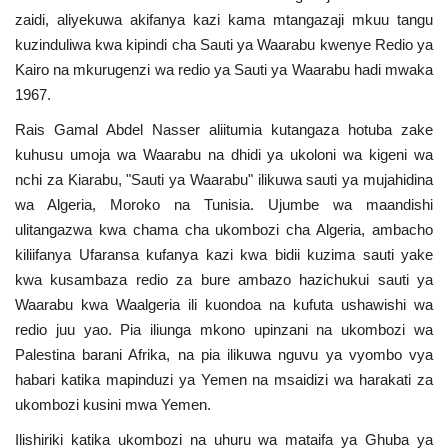
Nyaraka
zaidi, aliyekuwa akifanya kazi kama mtangazaji mkuu tangu
kuzinduliwa kwa kipindi cha Sauti ya Waarabu kwenye Redio ya
Nafasi
Kairo na mkurugenzi wa redio ya Sauti ya Waarabu hadi mwaka
1967.
Washiriki
Rais Gamal Abdel Nasser aliitumia kutangaza hotuba zake
kuhusu umoja wa Waarabu na dhidi ya ukoloni wa kigeni wa
Video
nchi za Kiarabu, "Sauti ya Waarabu" ilikuwa sauti ya mujahidina
wa Algeria, Moroko na Tunisia. Ujumbe wa maandishi
Maonyesho
ulitangazwa kwa chama cha ukombozi cha Algeria, ambacho
kiliifanya Ufaransa kufanya kazi kwa bidii kuzima sauti yake
Wadhamini
kwa kusambaza redio za bure ambazo hazichukui sauti ya
Waarabu kwa Waalgeria ili kuondoa na kufuta ushawishi wa
Language
redio juu yao. Pia iliunga mkono upinzani na ukombozi wa
Palestina barani Afrika, na pia ilikuwa nguvu ya vyombo vya
English
Swahili
español
habari katika mapinduzi ya Yemen na msaidizi wa harakati za
French
Arabic
ukombozi kusini mwa Yemen.
Ilishiriki katika ukombozi na uhuru wa mataifa ya Ghuba ya