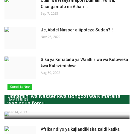
Utalii wa Wanyamapori Duniani: Fursa,
Changamoto na Athari...
Sep 7, 2025
Je, Abdel Nasser aliipoteza Sudan?!!
Nov 23, 2022
Siku ya Kimataifa ya Waathiriwa wa Kutoweka
kwa Kulazimishwa
Aug 30, 2022
Kundi la Nne
Udhamini wa Nasser kwa Uongozi wa Kimataifa
MATUKIO
wazindua fomu...
Mar 14, 2023
Afrika ndiyo ya kujiandikisha zaidi katika