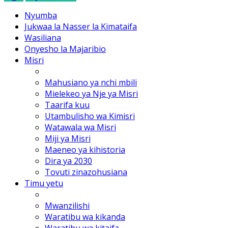
Nyumba
Jukwaa la Nasser la Kimataifa
Wasiliana
Onyesho la Majaribio
Misri
Mahusiano ya nchi mbili
Mielekeo ya Nje ya Misri
Taarifa kuu
Utambulisho wa Kimisri
Watawala wa Misri
Miji ya Misri
Maeneo ya kihistoria
Dira ya 2030
Tovuti zinazohusiana
Timu yetu
Mwanzilishi
Waratibu wa kikanda
Waratibu wa kitaifa