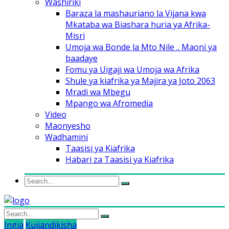
Washiriki
Baraza la mashauriano la Vijana kwa
Mkataba wa Biashara huria ya Afrika-
Misri
Umoja wa Bonde la Mto Nile .. Maoni ya
baadaye
Fomu ya Uigaji wa Umoja wa Afrika
Shule ya kiafrika ya Majira ya Joto 2063
Mradi wa Mbegu
Mpango wa Afromedia
Video
Maonyesho
Wadhamini
Taasisi ya Kiafrika
Habari za Taasisi ya Kiafrika
Ingia
Kujiandikisha