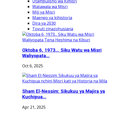
Utambulisho wa Kimisri
Watawala wa Misri
Miji ya Misri
Maeneo ya kihistoria
Dira ya 2030
Tovuti zinazohusiana
Oktoba 6, 1973... Siku Watu wa Misri
Waliyopata...
Oct 6, 2025
Sham El-Nessim: Sikukuu ya Majira ya
Kuchipua...
Apr 21, 2025