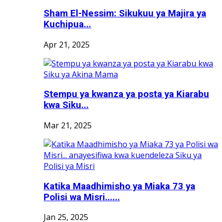
Sham El-Nessim: Sikukuu ya Majira ya
Kuchipua...
Apr 21, 2025
Stempu ya kwanza ya posta ya Kiarabu
kwa Siku...
Mar 21, 2025
Katika Maadhimisho ya Miaka 73 ya
Polisi wa Misri......
Jan 25, 2025