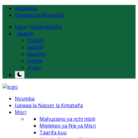
Wasiliana
Onyesho la Majaribio
Ingia
/
Kujiandikisha
Swahili
English
Swahili
español
French
Arabic
Nyumba
Jukwaa la Nasser la Kimataifa
Misri
Mahusiano ya nchi mbili
Mielekeo ya Nje ya Misri
Taarifa kuu