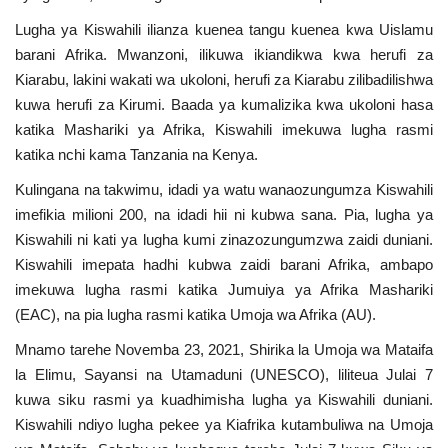
Lugha ya Kiswahili ilianza kuenea tangu kuenea kwa Uislamu
Urithi wa Nasser
barani Afrika. Mwanzoni, ilikuwa ikiandikwa kwa herufi za
Kiarabu, lakini wakati wa ukoloni, herufi za Kiarabu zilibadilishwa
Harakati ya Nasser kwa Vijana
kuwa herufi za Kirumi. Baada ya kumalizika kwa ukoloni hasa
katika Mashariki ya Afrika, Kiswahili imekuwa lugha rasmi
Habari
katika nchi kama Tanzania na Kenya.
Kanuni na Masharti ya Udhamini wa
Kulingana na takwimu, idadi ya watu wanaozungumza Kiswahili
Nasser
imefikia milioni 200, na idadi hii ni kubwa sana. Pia, lugha ya
Kiswahili ni kati ya lugha kumi zinazozungumzwa zaidi duniani.
Udhamini wa Nasser
Kiswahili imepata hadhi kubwa zaidi barani Afrika, ambapo
imekuwa lugha rasmi katika Jumuiya ya Afrika Mashariki
Nyaraka na Marejeleo
(EAC), na pia lugha rasmi katika Umoja wa Afrika (AU).
Mnamo tarehe Novemba 23, 2021, Shirika la Umoja wa Mataifa
Waanzilishi
la Elimu, Sayansi na Utamaduni (UNESCO), liliteua Julai 7
kuwa siku rasmi ya kuadhimisha lugha ya Kiswahili duniani.
Raia wa ulimwengu mzima
Kiswahili ndiyo lugha pekee ya Kiafrika kutambuliwa na Umoja