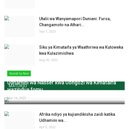
Utalii wa Wanyamapori Duniani: Fursa,
Changamoto na Athari...
Sep 7, 2025
Siku ya Kimataifa ya Waathiriwa wa Kutoweka
kwa Kulazimishwa
Aug 30, 2022
Kundi la Nne
Udhamini wa Nasser kwa Uongozi wa Kimataifa
MATUKIO
wazindua fomu...
Mar 14, 2023
Afrika ndiyo ya kujiandikisha zaidi katika
Udhamini wa...
Apr 5, 2022