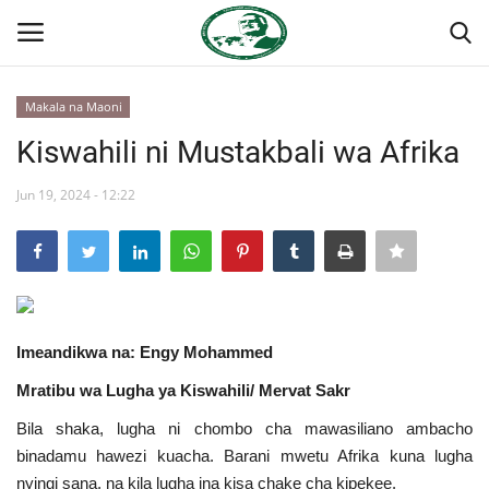
Makala na Maoni
Ingia
Kujiandikisha
Kiswahili ni Mustakbali wa Afrika
Nyumba
Jun 19, 2024 - 12:22
Onyesho la Majaribio
Jukwaa la Nasser la Kimataifa
Imeandikwa na: Engy Mohammed
Wasiliana
Mratibu wa Lugha ya Kiswahili/ Mervat Sakr
Misri
Bila shaka, lugha ni chombo cha mawasiliano ambacho
binadamu hawezi kuacha. Barani mwetu Afrika kuna lugha
Timu yetu
nyingi sana, na kila lugha ina kisa chake cha kipekee.