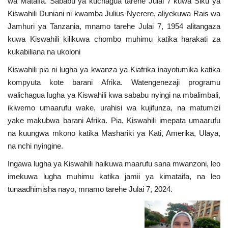
wa Mataifa. Sababu ya kuchagua tarehe Julai 7 kuwa Siku ya
Nyaraka
Kiswahili Duniani ni kwamba Julius Nyerere, aliyekuwa Rais wa
Jamhuri ya Tanzania, mnamo tarehe Julai 7, 1954 alitangaza
Nafasi
kuwa Kiswahili kilikuwa chombo muhimu katika harakati za
kukabiliana na ukoloni
Washiriki
Kiswahili pia ni lugha ya kwanza ya Kiafrika inayotumika katika
kompyuta kote barani Afrika. Watengenezaji programu
Video
walichagua lugha ya Kiswahili kwa sababu nyingi na mbalimbali,
ikiwemo umaarufu wake, urahisi wa kujifunza, na matumizi
Maonyesho
yake makubwa barani Afrika. Pia, Kiswahili imepata umaarufu
na kuungwa mkono katika Mashariki ya Kati, Amerika, Ulaya,
Wadhamini
na nchi nyingine.
Ingawa lugha ya Kiswahili haikuwa maarufu sana mwanzoni, leo
Language
imekuwa lugha muhimu katika jamii ya kimataifa, na leo
English
Swahili
español
tunaadhimisha nayo, mnamo tarehe Julai 7, 2024.
French
Arabic