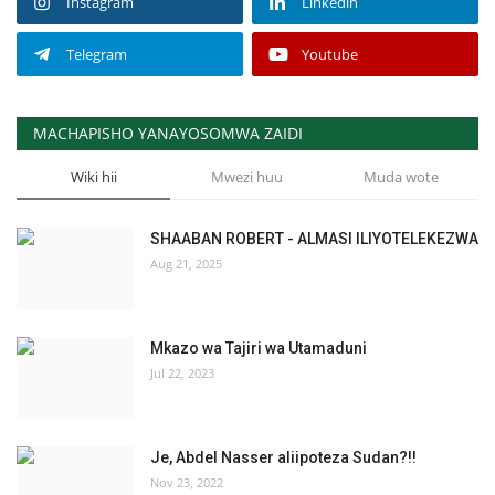
Instagram
Linkedin
Telegram
Youtube
MACHAPISHO YANAYOSOMWA ZAIDI
Wiki hii
Mwezi huu
Muda wote
SHAABAN ROBERT - ALMASI ILIYOTELEKEZWA
Aug 21, 2025
Mkazo wa Tajiri wa Utamaduni
Jul 22, 2023
Je, Abdel Nasser aliipoteza Sudan?!!
Nov 23, 2022