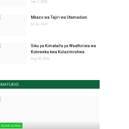
Sep 7, 2025
Mkazo wa Tajiri wa Utamaduni
Jul 22, 2023
Siku ya Kimataifa ya Waathiriwa wa
Kutoweka kwa Kulazimishwa
Aug 30, 2022
MATUKIO
Kundi la Nne