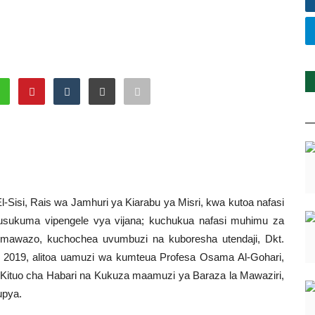
-Sisi, Rais wa Jamhuri ya Kiarabu ya Misri, kwa kutoa nafasi
 kusukuma vipengele vya vijana; kuchukua nafasi muhimu za
ha mawazo, kuchochea uvumbuzi na kuboresha utendaji, Dkt.
019, alitoa uamuzi wa kumteua Profesa Osama Al-Gohari,
 Kituo cha Habari na Kukuza maamuzi ya Baraza la Mawaziri,
upya.