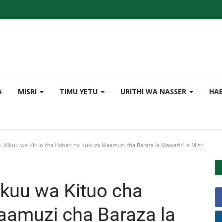
A
MISRI
TIMU YETU
URITHI WA NASSER
HA
.Mkuu wa Kituo cha Habari na Kukuza Maamuzi cha Baraza la Mawaziri la Misri
kuu wa Kituo cha
aamuzi cha Baraza la