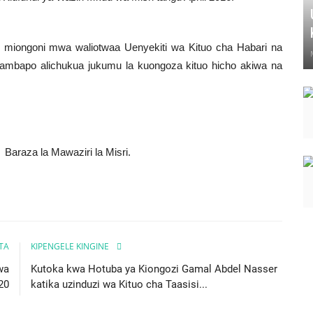
miongoni mwa waliotwaa Uenyekiti wa Kituo cha Habari na
mbapo alichukua jukumu la kuongoza kituo hicho akiwa na
Baraza la Mawaziri la Misri.
ITA
KIPENGELE KINGINE
wa
Kutoka kwa Hotuba ya Kiongozi Gamal Abdel Nasser
20
katika uzinduzi wa Kituo cha Taasisi...