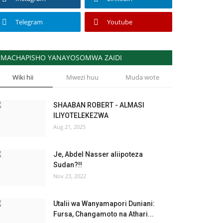
Telegram
Youtube
MACHAPISHO YANAYOSOMWA ZAIDI
Wiki hii
Mwezi huu
Muda wote
SHAABAN ROBERT - ALMASI
ILIYOTELEKEZWA
Aug 21, 2025
Je, Abdel Nasser aliipoteza
Sudan?!!
Nov 23, 2022
Utalii wa Wanyamapori Duniani:
Fursa, Changamoto na Athari...