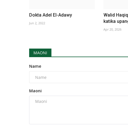
Dokta Adel El-Adawy
Walid Haqiq
katika upan
Jun 2, 2022
Apr 20, 2026
MAONI
Name
Maoni