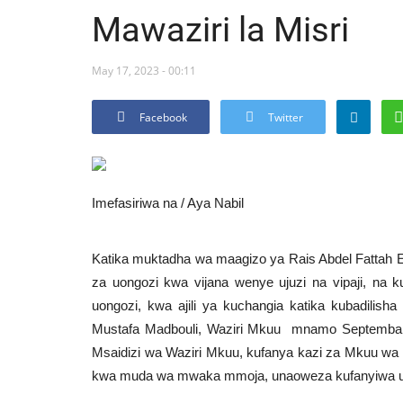
Mawaziri la Misri
May 17, 2023 - 00:11
Facebook
Twitter
Imefasiriwa na / Aya Nabil
Katika muktadha wa maagizo ya Rais Abdel Fattah El
za uongozi kwa vijana wenye ujuzi na vipaji, na
uongozi, kwa ajili ya kuchangia katika kubadilis
Mustafa Madbouli, Waziri Mkuu mnamo Septemba 2
Msaidizi wa Waziri Mkuu, kufanya kazi za Mkuu wa
kwa muda wa mwaka mmoja, unaoweza kufanyiwa 