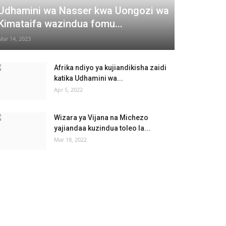
Udhamini wa Nasser kwa Uongozi wa
Kimataifa wazindua fomu...
Mar 14, 2023
Afrika ndiyo ya kujiandikisha zaidi
katika Udhamini wa...
Apr 5, 2022
Wizara ya Vijana na Michezo
yajiandaa kuzindua toleo la...
Mar 18, 2022