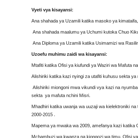
Vyeti vya kisayansi:
Ana shahada ya Uzamili katika masoko ya kimataifa,
Ana shahada maalumu ya Uchumi kutoka Chuo Kikuu
Ana Diploma ya Uzamili katika Usimamizi wa Rasili
Uzoefu muhimu zaidi wa kisayansi:
Mtafiti katika Ofisi ya kiufundi ya Waziri wa Mafuta
Alishiriki katika kazi nyingi za utafiti kuhusu sekta ya
Alishiriki miongoni mwa vikundi vya kazi na nyumba 
sekta ya mafuta nchini Misri.
Mhadhiri katika uwanja wa uuzaji wa kielektroniki na
2000-2015 .
Mapema ya mwaka wa 2009, amefanya kazi katika Of
Mchambuzi wa kwanza na kiongozi wa timu, Ofisi ya K