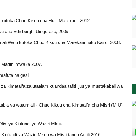
 kutoka Chuo Kikuu cha Hult, Marekani, 2012.
 cha Edinburgh, Uingereza, 2009.
mali Watu kutoka Chuo Kikuu cha Marekani huko Kairo, 2008.
 na Madini mwaka 2007.
 mafuta na gesi.
za kimataifa za utaalam kuandaa tafiti juu ya mustakabali wa
 tabia ya watumiaji - Chuo Kikuu cha Kimataifa cha Misri (MIU)
isi ya Kiufundi ya Waziri Mkuu.
iufundi ya Waziri Mkuu wa Misri tangu Aprili 2016.