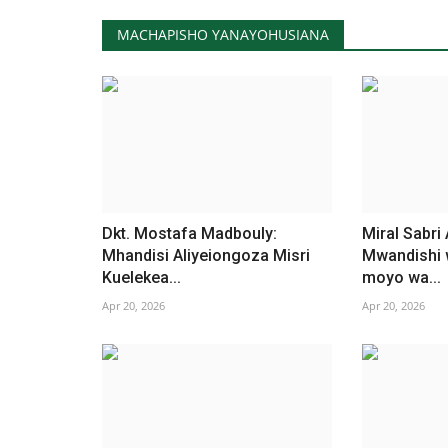
MACHAPISHO YANAYOHUSIANA
Dkt. Mostafa Madbouly:
Miral Sabri 
Mhandisi Aliyeiongoza Misri
Mwandishi w
Kuelekea...
moyo wa...
Apr 20, 2026
Apr 20, 2026