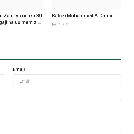
i: Zaidi ya miaka 30
Balozi Mohammed Al-Orabi
gaji na usimamizi...
Jun 2, 2022
Email