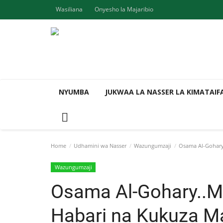
Wasiliana
Onyesho la Majaribio
NYUMBA
JUKWAA LA NASSER LA KIMATAIF
Home
Udhamini wa Nasser
Wazungumzaji
Osama Al-Gohary.
Wazungumzaji
Osama Al-Gohary..M
Habari na Kukuza M