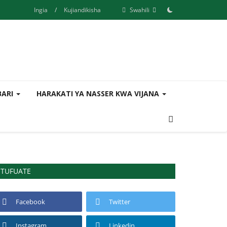
Ingia
/
Kujiandikisha
Swahili
BARI
HARAKATI YA NASSER KWA VIJANA
TUFUATE
Facebook
Twitter
Instagram
Linkedin