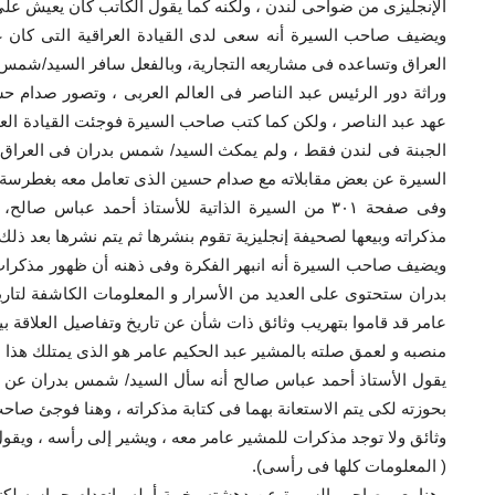
الإنجليزى من ضواحى لندن ، ولكنه كما يقول الكاتب كان يعيش على
ويضيف صاحب السيرة أنه سعى لدى القيادة العراقية التى كان ع
العراق وتساعده فى مشاريعه التجارية، وبالفعل سافر السيد/شمس 
وراثة دور الرئيس عبد الناصر فى العالم العربى ، وتصور صدام
عهد عبد الناصر ، ولكن كما كتب صاحب السيرة فوجئت القيادة العر
الجبنة فى لندن فقط ، ولم يمكث السيد/ شمس بدران فى العراق 
السيرة عن بعض مقابلاته مع صدام حسين الذى تعامل معه بغطرسة
وفى صفحة ٣٠١ من السيرة الذاتية للأستاذ أحمد عبا
مذكراته وبيعها لصحيفة إنجليزية تقوم بنشرها ثم يتم نشرها بعد ذلك 
ويضيف صاحب السيرة أنه انبهر الفكرة وفى ذهنه أن ظهور مذكرا
بدران ستحتوى على العديد من الأسرار و المعلومات الكاشفة لتاري
عامر قد قاموا بتهريب وثائق ذات شأن عن تاريخ وتفاصيل العلاقة 
منصبه و لعمق صلته بالمشير عبد الحكيم عامر هو الذى يمتلك هذا ا
يقول الأستاذ أحمد عباس صالح أنه سأل السيد/ شمس بدران عن الو
بحوزته لكى يتم الاستعانة بهما فى كتابة مذكراته ، وهنا فوجئ صا
وثائق ولا توجد مذكرات للمشير عامر معه ، ويشير إلى رأسه ، ويقول
( المعلومات كلها فى رأسى).
وهنا يعبر صاحب السيرة عن دهشته وخيبة أمله وانعدام حماسه لكتا