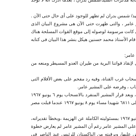
د/ شمس بدران لم تظهر للوجود على أى حال حتى الآن .
يم عامر ، والتى ظهرت حتى الآن هى مشروع البيان الذى
ى كانت مرسومة لوصوله إلى موقع القوات المسلحة هناك
 قام الأستاذ محمد حسنين هيكل بنشر هذا البيان فى كتابه
عامر:
لإنقاذ قواتنا البرية من طيران العدو المسيطر ومنعه من
سحاب غرب القناة، وفيه رد مفحم على بعض الأقلام التى
حاب ، وفرضه على المشير عامر.
من المحزن أن شهداء مصر فى اليوم الأول للقتال كان٢٩٤ شهيدا، وبعد قرار المشير المنفرد بالانسحاب يوم ٦ يونيو ١٩٦٧
وبالطريقة التى تم تنفيذ القرار بها ، وصل عدد الشهداء المصريين إلى ٦٨١١ شهيدا مساء يوم ٨ يونيو ١٩٦٧ عندما قبلت مصر
لقد أقر الرئيس عبد الناصر فى خطاب تنحيه عن السلطة يوم ٩ يونيو ١٩٦٧ بمسئوليته الكاملة عن الهزيمة ،وبخطأ تقديراته،
 على المشير عامر رغم أن المشير عامر لم يعارض خطوة
عليها، وبرقيته من الباكستان للرئيس عبد الناصر فى