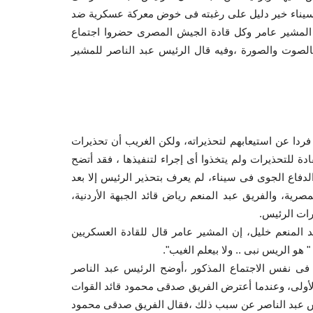
ولية من سيناء خير دليل على رغبته فى خوض معركة عسكرية ضد
جار الوضع فى منتصف شهر مايو ١٩٦٧، كما أن المشير عامر وكل قادة الجيش المصرى حضروا اجتماع
نيو١٩٦٧، وهو اجتماع مسجل بالصوت والصورة ،وفيه قال الرئيس عبد الناصر للمشير
فردا عن استيعابهم لتحذيراته، ولكن الغريب أن تحذيرات
ادة للتحذيرات ولم يتخذوا أى إجراء لتنفيذها ، فقد أتضح
لدفاع الجوى فى سيناء، لم يعرف بتحذير الرئيس إلا بعد
رية، والفريق عبد المنعم رياض قائد الجبهة الأردنية،
رات الرئيس.
 المنعم خليل، إن المشير عامر قال للقادة العسكريين
 هو الريس نبى .. ولا بيعلم الغيب".
فى نفس الاجتماع المذكور ،أوضح الرئيس عبد الناصر
الأولى، وعندما أعترض الفريق صدقى محمود قائد القوات
يس عبد الناصر عن سبب ذلك ،فقال الفريق صدقى محمود