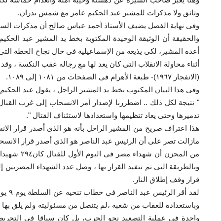
وثائق ولا مذكرات للمشير عبد الحكيم عامر مع شمس بدران.
وفى نهاية الفصل يضيف الأستاذ أحمد عباس صالح أن مذكرات السي
والحقيقة أن الوثيقة الوحيدة المكتوبة بخط يد المشير عبد الحك
أعده المشير، لكى يذيعه من الإسماعيلية فى حال نجاح الخطة الت
أثناء محاولة الانقلاب التى كان يعد لها مع رجاله عقب النكسة ، وقد
(الانفجار ١٩٦٧)- طبعة الأهرام فى الصفحات من ١٠٨١ إلى ١٠٨٩.
وفى هذا البيان المكتوب بخط يد المشير الراحل ، يقول عبد الحكيم 
" نتيجة لكل ذلك .. اضطررنا لإصدار أمر الانسحاب إلى غرب القنال 
تدميرها وحتى يعاد تنظيمها واستعدادها لاستئناف القتال ".
هذا اعتراف صريح من المشير الراحل بأنه هو الذى أصدر قرار الان
مازالت تصر على أن الرئيس عبد الناصر هو الذى أصدر قرار الانس
قرار وقف إطلاق النار.
وباستعداده للعقاب من شعبه ،لم يتنصل من مسئوليته ولم يلق بها
واحدة فى عملية التصعيد نحو الحرب، بل كان سباقا فى التحريض 