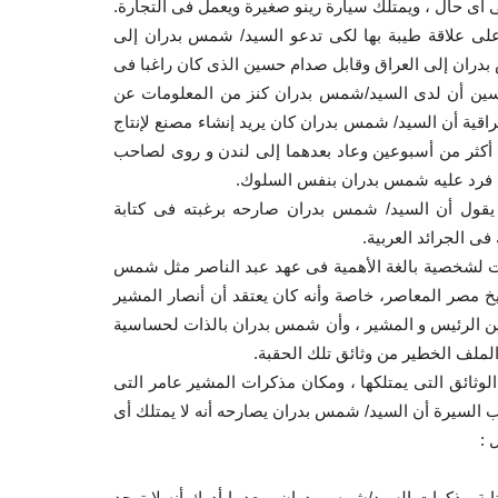
 أى حال ، ويمتلك سيارة رينو صغيرة ويعمل فى التجارة.
لى علاقة طيبة بها لكى تدعو السيد/ شمس بدران إلى
بدران إلى العراق وقابل صدام حسين الذى كان راغبا فى
 حسين أن لدى السيد/شمس بدران كنز من المعلومات عن
اقية أن السيد/ شمس بدران كان يريد إنشاء مصنع لإنتاج
أكثر من أسبوعين وعاد بعدهما إلى لندن و روى لصاحب
 فرد عليه شمس بدران بنفس السلوك.
س صالح، يقول أن السيد/ شمس بدران صارحه برغبته فى كتابة
فى الجرائد العربية.
ت لشخصية بالغة الأهمية فى عهد عبد الناصر مثل شمس
خ مصر المعاصر، خاصة وأنه كان يعتقد أن أنصار المشير
بين الرئيس و المشير ، وأن شمس بدران بالذات لحساسية
لملف الخطير من وثائق تلك الحقبة.
ثائق التى يمتلكها ، ومكان مذكرات المشير عامر التى
حب السيرة أن السيد/ شمس بدران يصارحه أنه لا يمتلك أى
 :
بة مذكرات السيد/شمس بدران ، بعدما أدرك أنه لا توجد