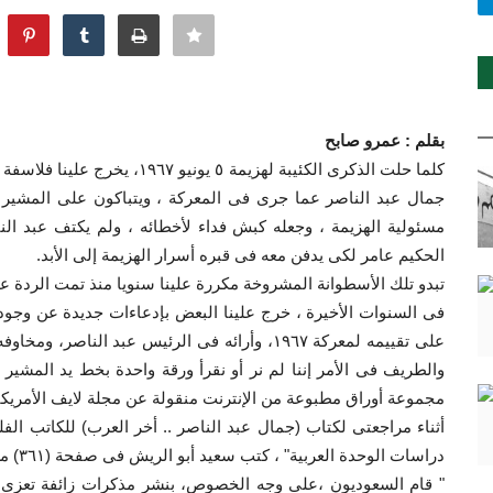
بقلم : عمرو صابح
كلما حلت الذكرى الكئيبة لهزيمة ٥ يونيو ١٩٦٧، يخرج علينا فلاسفة تكريس الهزيمة لينعقوا
جمال عبد الناصر عما جرى فى المعركة ، ويتباكون على المشير ع
مسئولية الهزيمة ، وجعله كبش فداء لأخطائه ، ولم يكتف عبد ال
الحكيم عامر لكى يدفن معه فى قبره أسرار الهزيمة إلى الأبد.
تبدو تلك الأسطوانة المشروخة مكررة علينا سنويا منذ تمت الردة 
فى السنوات الأخيرة ، خرج علينا البعض بإدعاءات جديدة عن وجود
على تقييمه لمعركة ١٩٦٧، وأرائه فى الرئيس عبد ا
والطريف فى الأمر إننا لم نر أو نقرأ ورقة واحدة بخط يد المشير 
مجموعة أوراق مطبوعة من الإنترنت منقولة عن مجلة لايف الأمريكي
أثناء مراجعتى لكتاب (جمال عبد الناصر .. أخر العرب) للكاتب ال
دراسات الوحدة العربية" ، كتب سعيد أبو الريش فى صفحة (٣٦١) من الكتاب:
" قام السعوديون ،على وجه الخصوص، بنشر مذكرات زائفة تعزى إ