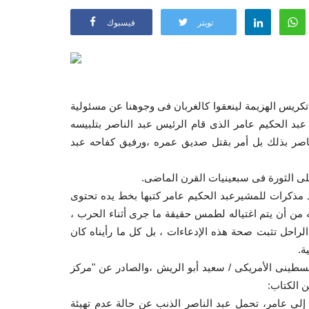
تويتر
فيسبوك
كالغربان فى وجوهنا عن مسئولية
بد الحكيم عامر الذى قام الرئيس عبد الناصر بتلبيسه
ناصر بذلك بل أمر بقتل صديق عمره ،ورفيق كفاحه عبد
على الثورة فى سبعينيات القرن الماضى.
 مذكرات للمشيرعبد الحكيم عامر كتبها بخط يده تحتوى
لناصر، ومخاوفه من أن يتم اغتياله لطمس حقيقة ما جرى أثناء الحرب ،
الراحل تثبت صحة هذه الإدعاءات ، بل كل ما رأيناه كان
ة.
فلسطينى الأمريكى / سعيد أبو الريش ،والصادر عن "مركز
لى عامر، تحمل عبد الناصر الذنب عن حالة عدم تهيئة