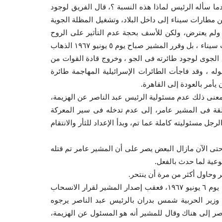
ا سأله الرئيس لماذا هذه النسبة ؟، قال الفريق لوجود
طارات سيناء إلى داخل البلاد، وتشغيل المظلة الجوية
 ولم يعترض، ولكن للأسف بحجة عدم التأثير على الروح
المعنوية للمقاتلين وللطيارين ، لم يتم سحب الطائرات من مطارات سيناء ، بل وقرر المشير صباح يوم ٥ يونيو ١٩٦٧ الذهاب
 الجوى لوجود طائرته فى الجو ، وخروج قادة القوات من
ه ، وقد فاجأت الطائرات الإسرائيلية المهاجمة طائرة
أمر بالعودة إلى القاهرة.
عنى ذلك عدم مسئولية الرئيس عبد الناصر عن الهزيمة،
طلقة فى المشير عامر، إلى عدم تدخله فى سير المعركة
 يونيو ١٩٦٧، وفى النهاية تحمل الرجل مسئوليته كاملة عما تم، وبدأ الإعداد للثأر والانتقام
ضية وفاة المشير عبد الحكيم عامر يوم ١٤ سبتمبر ١٩٦٧، وحتى الآن مازال البعض يصر على أن المشير عامر تم قتله
وعية لما حدث بالفعل.
 وحاول أكثر من مرة أن ينتحر.
كانت البداية كما روى الأستاذ هيكل فى برنامجه "مع هيكل" محاولة يوم ٦ يونيو ١٩٦٧، فعقب إصدار المشير لقرار الانسحاب
وزير الحربية شمس بدران بالرئيس عبد الناصر يرجوه
صر إلى هناك وقال للمشير أنه هو المسئول عن الهزيمة،