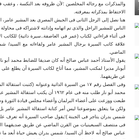
والمذكرات مع رجاله المخلصين ؛لأن ظروفه بعد النكسة ، وعقب فش
الاحتفاظ بمذكراته بمعرفته.
الناس للمشير الراحل والذى تم اتهامه وإدانته لاشتراكه فى محاولة ال
فى أثناء قراءاتي لكتاب (عمر فى العاصفة..سيرة ذاتية) للكاتب 
علاقة كاتب السيرة برجال المشير عامر ولقاءاته مع السيد/
الماضي.
يقول الأستاذ أحمد عباس صالح أنه كان صديقا للضابط محمد أبو نا
أبونار مديرا لمكتب المشير، مما أتاح لكاتب السيرة أن يطلع على 
عن طريقهما.
وفى الفصل رقم ١٧ من السيرة الذاتية وعنوانه (كتبت 
محمد أبو نار طلب منه فى عام ١٩٦٢ أن يك
طبعت ووزعت على أعضاء البرلمان وأعضاء مجلس قيادة الثورة و
شمس بدران يتاجر فى الجبنة )؛يقول صاحب السيرة أنه تعرف على
فى منتصف السبعينيات من القرن الماضي عن طريق صديقهما الم
عباس صالح أنه لاحظ أن السيد/ شمس بدران يعيش حياة أبعد ما 