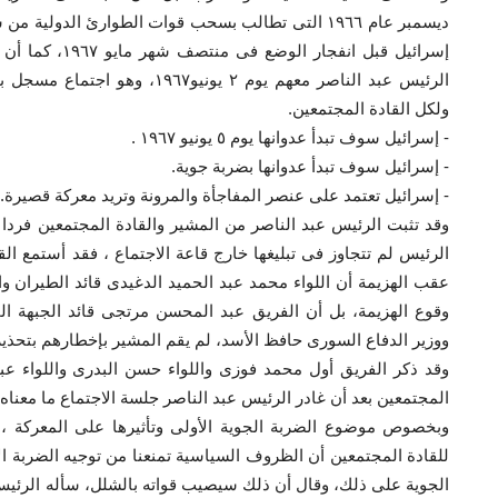
ديسمبر عام ١٩٦٦ التى تطالب بسحب قوات الطوارئ الد
إسرائيل قبل انف
الرئيس عبد الناصر معهم يوم ٢ يو
ولكل القادة المجتمعين.
- إسرائيل سوف تبدأ عدوانها يوم ٥ يونيو ١٩٦٧ .
- إسرائيل سوف تبدأ عدوانها بضربة جوية.
- إسرائيل تعتمد على عنصر المفاجأة والمرونة وتريد معركة قصيرة.
وقد تثبت الرئيس عبد الناصر من المشير والقادة المجتمعين فردا 
الرئيس لم تتجاوز فى تبليغها خارج قاعة الاجتماع ، فقد أستمع الق
عقب الهزيمة أن اللواء محمد عبد الحميد الدغيدى قائد الطيران وا
وقوع الهزيمة، بل أن الفريق عبد المحسن مرتجى قائد الجبهة المص
ووزير الدفاع السورى حافظ الأسد، لم يقم المشير بإخطارهم بتحذي
وقد ذكر الفريق أول محمد فوزى واللواء حسن البدرى واللواء عبد
المجتمعين بعد أن غادر الرئيس عبد الناصر جلسة الاجتماع ما معناه "
وبخصوص موضوع الضربة الجوية الأولى وتأثيرها على المعركة ، 
للقادة المجتمعين أن الظروف السياسية تمنعنا من توجيه الضربة 
الجوية على ذلك، وقال أن ذلك سيصيب قواته بالشلل، سأله الرئ