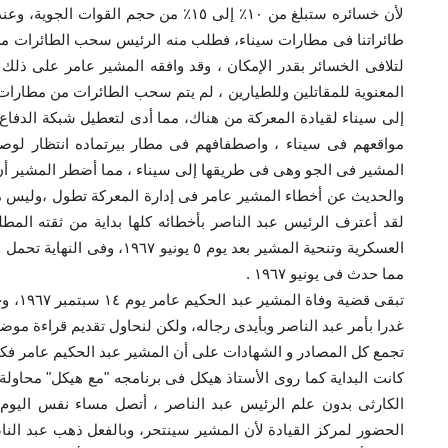
لأن خسائره ستبلغ من ١٠
٪
إلى ١٥
٪
من حجم القوات الجوية، وعندم
طائراتنا فى مطارات سيناء، فطلب منه الرئيس سحب الطائرات من م
لتلافى الخسائر بقدر الإمكان ، وقد وافقه المشير عامر على ذلك
إلى سيناء لقيادة المعركة من هناك، مما أدى لتعطيل شبكة الدفاع
مواقعهم فى سيناء ، واصطفافهم فى مطار بيرتماده انتظار لوصول
المشير فى الجو وهى فى طريقها إلى سيناء ، مما أضطر المشير أن ي
والحديث عن أخطاء المشير عامر فى إدارة المعركة تطول ،وليس م
لقد أعترف الرئيس عبد الناصر بأخطائه كلها بداية من ثقته الم
العسكرية وتنحية المشير بعد يوم ٥
مما حدث فى يونيو ١٩٦٧ .
تبقى ق
غدرا بأمر عبد الناصر وبأيدى رجاله، ولكن لنحاول تقديم قراءة موض
تجمع كل المصادر و الشهادات على أن المشير عبد الحكيم عامر فكر
الكارثى بدون علم الرئيس عبد الناصر ، أتصل مساء نفس اليوم 
الحضور لمركز القيادة لأن المشير سينتحر، وبالفعل ذهب عبد النا