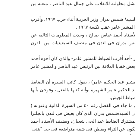
ل محاولته للانقلاب على جمال عبد الناصر ، منعته من
هنا نصل إلى الرجل الثانى فى الجيش المصرى بعد المشير عامر، السيد/ شمس بدران وزير الحربية أثناء حرب ١٩٦٧، وأقرب
مشير عامر عقب نكسة ١٩٦٧ .
الأستاذ أحمد عباس صالح ، وجدت المعلومات التالية عن
 شمس بدران فى لندن فى منصف السبعينيات من القرن
ر -أحد أقرب الضباط للمشير عامر- والذى كان أخوه أحمد
بعض خفايا العلاقة بين الرئيس عبد الناصر والمشير عامر
استقالة المشير عبد الحكيم عامر) ، يقول كاتب السيرة أن الضابط
تب استقالة المشير عبد الحكيم عامر الشهيرة ،وأنه كتبها بالفعل ، وفوجئ بأنها
ضباط الجيش.
ولكن ما يتعلق بموضوعنا ليس أمر كتابة استقالة المشير عامر بل ما جاء فى الفصل رقم ٤٠ من السيرة الذاتية وعنوانه (
 السيد/شمس بدران الذى كان يعيش فى لندن بانجلترا
شترك الضابط عبد الحى شعبان، ويضيف الأستاذ أحمد
تكون عن الثراء ويقطن فى شقة متواضعة فى حى "بتنى"