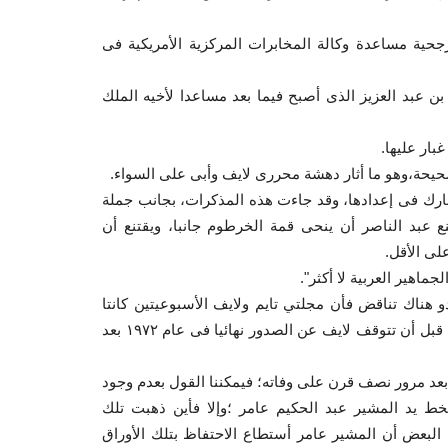
جحية مساعدة وكالة المخابرات المركزية الأمريكية فى
 عبد العزيز الذى أصبح فيما بعد مساعدا لأخيه الملك
بار عليها.
صحيحة،وهو ما أثار دهشة محررى لايف وأبى على السواء.
ه شارك فى إعدادها، وقد جاءت هذه المذكرات، بجانب جملة
 عبد الناصر أن ينحى قمة الخرطوم جانبا، ويقتنع أن
لى الأقل.
اهير العربية لا أكثر".
 هناك تناقض فأن مجلتي تايم ولايف الأسبوعيتين كانتا
تصدران عن مؤسسة صحفية أمريكية واحدة باسم تايم-لايف، وذلك قبل أن تتوقف لايف عن الصدور نهائيا فى عام ١٩٧٢ بعد
بعد مرور نصف قرن على وفاته؛ فيمكننا القول بعدم وجود
ط يد المشير عبد الحكيم عامر ؛وإلا فأين ذهبت تلك
ل البعض أن المشير عامر أستطاع الاحتفاظ بتلك الأوراق