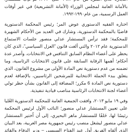
بالأمانة العامة لمجلس الوزراء (الأمانة التشريعية) في غير أوقات
العمل الرسمية، من عام١٩٩٠-١٩٩٢.
اختاره الفقيه الدستوري عوض المر؛ رئيس المحكمة الدستورية
قاضيًا بالمحكمة الدستورية، وشارك في العديد من الأحكام الشهيرة
للمحكمة؛ فقد ترأس المستشار عدلي منصور جلسات الاستماع
الدستورية عام ٢٠١٢ والتي ألغت قانون "العزل السياسي"، الذي كان
يحظر على أعضاء النظام السابق التنافس في الانتخابات. وأصدر عدة
أحكام؛ أهمها الرقابة السابقة على قانون الانتخابات الرئاسية، وما
تضمنه من عدم دستورية نص المادة الأولى من مشروع القانون، الذي
يتعلق ببدء الحملة الانتخابية للمرشحين الرئاسيين، بالإضافة لعدم
دستورية نص المادة 6 مكرر؛ المضافة إلى القانون بشأن حظر تولي
أعضاء لجنة الانتخابات الرئاسية مناصب قيادية تنفيذية.
وفي ١٩ مايو ٢٠١٣، وافقت الجمعية العامة للمحكمة الدستورية العُليا
على تعيين المستشار عدلي منصور؛ النائب الأول لرئيس المحكمة
رئيسًا لها، خَلفًا للمستشار ماهر البحيري، إلى أن اُختير المستشار
عدلي منصور ليشغل منصب رئيس جمهورية مصر العربية، بعد البيان
الذي ألقاه الفريق أول عبد الفتاح السيسي – وزير الدفاع والقائد