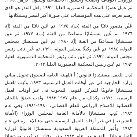
ثم عمل عضوًا بالمحكمة الدستورية العليا، ١٩٩٢ ولعل القدر هو الذي
رسم تعرفه على هذه المؤسسات على صورة أكبر لمصر ومشكلاتها.
عُيِّن منصور نائبًا من الفئة (ب)، ١٩٧٥. ثم عُين نائبًا من الفئة (أ)،
١٩٧٦. ثم عُين مستشارًا مساعدًا من الفئة (ب)، ١٩٧٧. ثم عين
مستشارًا مساعدًا من الفئة (أ)، ١٩٨٠. ثم عُين مستشارًا بمجلس
الدولة، ١٩٨٤. ثم عُين وكيلًا بمجلس الدولة، ١٩٩٠. ثم عُين نائب رئيس
مجلس الدولة، ١٩٩٢. ثم عُين نائب رئيس المحكمة الدستورية العليا،
١٩٩٢. ثم عُين رئيس المحكمة الدستورية العليا،٢٠١٣.
نُدِب للعمل مستشارًا قانوني( أ )للهيئة العامة لصندوق تحويل مباني
وزارة الخارجية في غير أوقات العمل الرسمية، ١٩٧٣. ونُدِب للعمل
مستشارًا قانونيًا للمركز القومي للبحوث في غير أوقات العمل
الرسمية، ١٩٧٤، وكذلك من عام ١٩٧٧-١٩٨٣. ونُدِب عضوًا باللجان
القضائية للإصلاح الزراعي للعام القضائي، ١٩٨٠-١٩٨١. وفي عام
١٩٨٢، نُدِب مستشارًا بالأمانة العامة لمجلس الوزراء (الأمانة
التشريعية) في غير أوقات العمل الرسمية حتى بدء الإعــارة في عام
١٩٨٣. وأُعير للمملكة العربية السعودية مستشارًا قانونيًا لوزارة
التجارة خلال الفترة من عام ١٩٨٣ حتى ١٩٩٠. ثم نُدِب مستشارًا