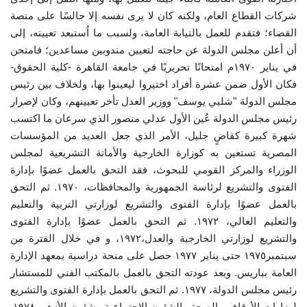
شركات القطاع العام، ولكنه كان لا يرى نفسه إلا جالسًا على منصة
الفيديوهات
القضاء؛ فتقدم للعمل بالنيابة العامة، ولسبب ما اُستبعد تعيينه، إلى
أن أعلن مجلس الدولة عن حاجته لتعيين مندوبين مساعدين؛ فامتحن
الرعاة
في يناير ١٩٧٠م امتحانًا تحريريًا في جامعة القاهرة -كلية الحقوق-
فكان الأول ضمن عشرة أفراد اختيروا ليعينوا بها، ولخلاف بين رئيس
الشركاء
مجلس الدولة "شلبي يوسف" ووزير العدل تأخر تعيينهم، وكان لإصرار
رئيس مجلس الدولة عُين الأول عدلي منصور الذي سرعان ما اكتسب
شهرة كبيرة كقاضٍ جليل، الأمر الذي جعل العديد من المؤسسات
Gallery
المصرية تستعين به كوزارة الخارجية والأمانة التشريعية لمجلس
الوزراء والمركز القومي للبحوث، فقد التحق بالعمل عضوًا بإدارة
لغة
الفتوى والتشريع لرئاسة الجمهورية والمحافظات، ١٩٧٠. ثم التحق
español
Swahili
English
بالعمل عضوًا بإدارة الفتوى والتشريع لوزارتي التربية والتعليم
والتعليم العالي، ١٩٧٢. ثم التحق بالعمل عضوًا بإدارة الفتوى
Arabic
French
والتشريع لوزارتي الخارجية والعدل،١٩٧٢، و في خلال الفترة من
سبتمبر١٩٧٥ حتى يناير ١٩٧٧ حصل على منحة دراسية بمعهد الإدارة
العامة بباريس. وبعد عودته التحق بالعمل بالمكتب الفني للمستشار
رئيس مجلس الدولة، ١٩٧٧. ثم التحق بالعمل بإدارة الفتوى والتشريع
لوزارات الأوقاف والصحة والشئون الاجتماعية وشئون الأزهر، ١٩٧٨.