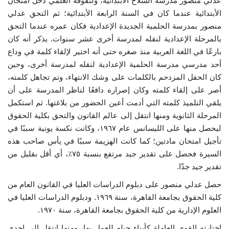
عدلي منصور مدرسة السلاح الأبتدائية، ولتفوقه العلمي دخل امتحان
الأبتدائية عندما كان في السنة الرابعة الأبتدائية؛ ثم التحق عدلي
إرث جمال عبدالناصر
منصور بمدرسة الحلمية الجديدة الإعدادية فكان عمره عندما التحق
بالمرحلة الإعدادية لنقله لمدرسة أخرى عشر سنوات. يذكر أنه كان
أخبار
بارعًا في اللغة العربية منذ صغره حتى أنه اختير لإلقاء كلمة في وداع
أحد مدرسي مدرسة الحلمية الإعدادية لنقله لمدرسة أخرى، وحين
شروط وأحكام منحة ناصر للقيادة الدولية
كان الحفل المزدحم بالكلمات على وشك الانتهاء، وتم تجاهل كلمته،
أصر على إلقاء كلمته وكان إصراره دافعًا لناظر المدرسة على أن
منحة ناصر للقيادة الدولية
يلقي التلميذ كلمته التي أدمت أعين الحضور من بلاغتها. ثم استكمل
المرحلة الثانوية ومنها انتقل إلى عالم القانون والتحق بكلية الحقوق
مرجعياتنا
ليحصل منها على الليسانس عام ١٩٦٧، وكانت نكسة يونية سببًا في
تأجيل امتحان مادتين؛ كما كانت الهزيمة سببًا في يأس صاحب هذه
المواطن العالمي
السيرة فحصل على تقدير جيد مرتفع بنسبة ٧٥٪، أي أقل بقليل من
تقدير جيد جدّا.
الرواد
حصل عدلي منصور على دبلوم الدراسات العليا في القانون العام من
كلية الحقوق بجامعة القاهرة، سنة ١٩٦٩. ودبلوم الدراسات العليا في
فرص
العلوم الإدارية من كلية الحقوق بجامعة القاهرة، سنة ١٩٧٠.
وثائق
اختارته القوى العاملة كأبناء جيله للعمل بها، ومنها انتقل إلى إحدى