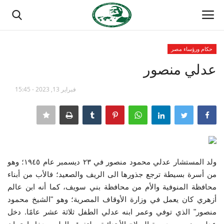
حكام ورؤساء مصر
تسجيل الدخول
تسجيل
عدلي منصور
الصفحة الرئيسية
فبراير 13, 2023 - 15:45
منتدى ناصر الدولي
مدرسة الطليعة الوطنية
ولد المستشار عدلي محمود منصور في ٢٣ ديسمبر عام ١٩٤٥؛ وهو
حركة ناصر الشبابية
من أسرة بسيطة ترجع جذورها الى الريف والصعيد؛ فالأب من أبناء
محافظة المنوفية والأم من محافظة بني سويف، كما أنه ابن عالم
مصر
أزهري كان يعمل في وزارة الأوقاف المصرية؛ وهو "الشيخ محمود
منصور" الذي توفي وعمر ابنه عدلي الطفل ثلاثة عشر عامًا. دخل
فريق العمل